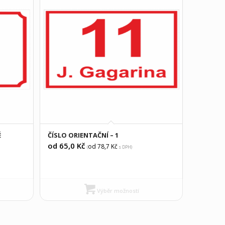
É
ČÍSLO ORIENTAČNÍ – 1
od 65,0
Kč
od 78,7
Kč
(
s DPH)
Výběr možností