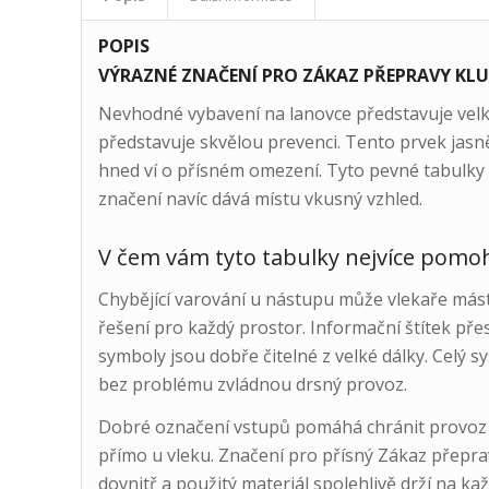
POPIS
VÝRAZNÉ ZNAČENÍ PRO ZÁKAZ PŘEPRAVY KLU
Nevhodné vybavení na lanovce představuje velké
představuje skvělou prevenci. Tento prvek jasně 
hned ví o přísném omezení. Tyto pevné tabulky n
značení navíc dává místu vkusný vzhled.
V čem vám tyto tabulky nejvíce pomoh
Chybějící varování u nástupu může vlekaře mást
řešení pro každý prostor. Informační štítek př
symboly jsou dobře čitelné z velké dálky. Celý s
bez problému zvládnou drsný provoz.
Dobré označení vstupů pomáhá chránit provoz a
přímo u vleku. Značení pro přísný Zákaz přepra
dovnitř a použitý materiál spolehlivě drží na