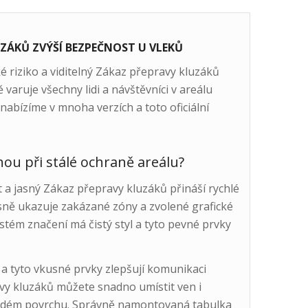
ZÁKŮ ZVÝŠÍ BEZPEČNOST U VLEKŮ
 riziko a viditelný Zákaz přepravy kluzáků
varuje všechny lidi a návštěvníci v areálu
abízíme v mnoha verzích a toto oficiální
ou při stálé ochraně areálu?
 a jasný Zákaz přepravy kluzáků přináší rychlé
esně ukazuje zakázané zóny a zvolené grafické
ystém značení má čistý styl a tyto pevné prvky
 tyto vkusné prvky zlepšují komunikaci
vy kluzáků můžete snadno umístit ven i
 každém povrchu. Správně namontovaná tabulka