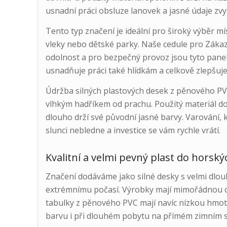
usnadní práci obsluze lanovek a jasné údaje zvy
Tento typ značení je ideální pro široký výběr mís
vleky nebo dětské parky. Naše cedule pro Záka
odolnost a pro bezpečný provoz jsou tyto panely
usnadňuje práci také hlídkám a celkově zlepšuje
Údržba silných plastových desek z pěnového PVC
vlhkým hadříkem od prachu. Použitý materiál do
dlouho drží své původní jasné barvy. Varování,
slunci nebledne a investice se vám rychle vrátí.
Kvalitní a velmi pevný plast do hors
Značení dodáváme jako silné desky s velmi dlouh
extrémnímu počasí. Výrobky mají mimořádnou o
tabulky z pěnového PVC mají navíc nízkou hmotn
barvu i při dlouhém pobytu na přímém zimním s