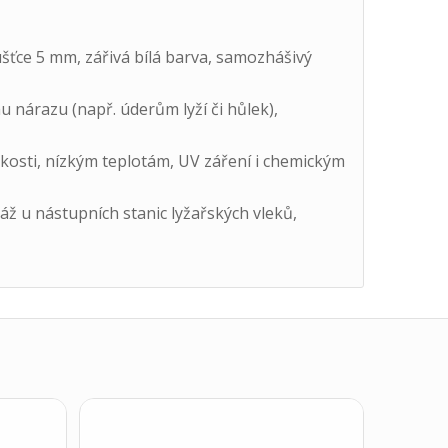
ťce 5 mm, zářivá bílá barva, samozhášivý
nárazu (např. úderům lyží či hůlek),
kosti, nízkým teplotám, UV záření i chemickým
ž u nástupních stanic lyžařských vleků,