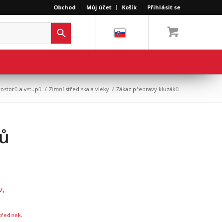
Obchod
Můj účet
Košík
Přihlásit se
rostorů a vstupů
/
Zimní střediska a vleky
/
Zákaz přepravy kluzáků
ků
v,
tředisek
,