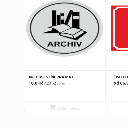
ARCHÍV – STŘÍBRNÁ MAT
ČÍSLO O
10,0
Kč
od 65,
12,1
Kč
(
s DPH)
Výběr možností