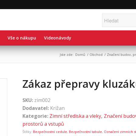
Vše o nákupu
Videonávody
Jste zde:
Domů
/
Obchod
/
Značení budov, p
Zákaz přepravy kluzá
SKU:
zim002
Dodavatel:
Križan
Kategorie:
Zimní střediska a vleky
,
Značení budo
prostorů a vstupů
Štítky:
Bezpečnostní cedule
,
Bezpečnostní tabule
,
Označení zimních s