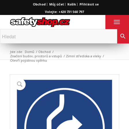
Obchod
Můj účet
Košík
Přihlásit se
Volejte: +420 731 560 797
Jste zde:
Domů
/
Obchod
/
Značení budov, prostorů a vstupů
/
Zimní střediska a vleky
/
Otevři pojistnou opěrku