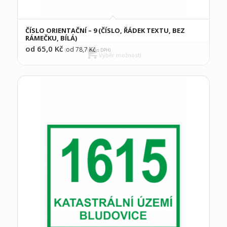
ČÍSLO ORIENTAČNÍ – 9 (ČÍSLO, ŘÁDEK TEXTU, BEZ
RÁMEČKU, BÍLÁ)
od 65,0
Kč
od 78,7
Kč
(
s DPH)
Výběr možností