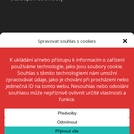
OTEVÍRACÍ DOBA PRODEJNY
Spravovat souhlas s cookies
Pondělí – Pátek
7:00 – 15:00
K ukládání a/nebo přístupu k informacím o zařízení používáme
technologie, jako jsou soubory cookie. Děláme to, abychom zlepšili
zážitek z prohlížení a zobrazovali personalizované reklamy. Souhlas s
těmito technologiemi nám umožní zpracovávat údaje, jako je chování
Sobota
Zavřeno
při procházení nebo jedinečná ID na tomto webu. Nesouhlas nebo
odvolání souhlasu může nepříznivě ovlivnit určité vlastnosti a funkce.
Neděle
Zavřeno
Přijmout
Odmítnout
Zobrazit předvolby
© 2020 Copyright - KRIŽAN - safetyshop
Zásady ochrany osobních údajů
Zásady cookies (EU)