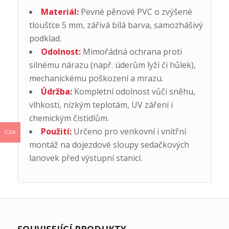
Materiál:
Pevné pěnové PVC o zvýšené
tloušťce 5 mm, zářivá bílá barva, samozhášivý
podklad.
Odolnost:
Mimořádná ochrana proti
silnému nárazu (např. úderům lyží či hůlek),
mechanickému poškození a mrazu.
Údržba:
Kompletní odolnost vůči sněhu,
vlhkosti, nízkým teplotám, UV záření i
chemickým čistidlům.
Použití:
Určeno pro venkovní i vnitřní
CZK
montáž na dojezdové sloupy sedačkových
lanovek před výstupní stanicí.