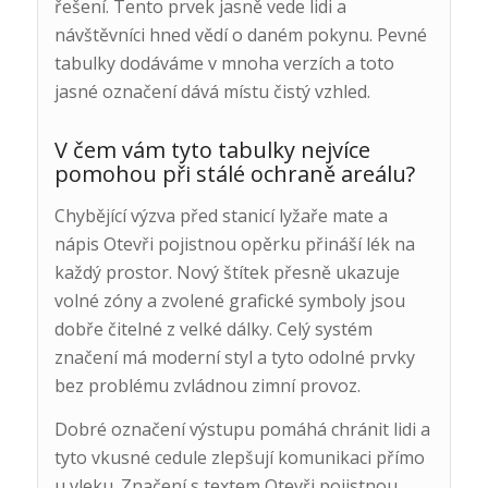
řešení. Tento prvek jasně vede lidi a
návštěvníci hned vědí o daném pokynu. Pevné
tabulky dodáváme v mnoha verzích a toto
jasné označení dává místu čistý vzhled.
V čem vám tyto tabulky nejvíce
pomohou při stálé ochraně areálu?
Chybějící výzva před stanicí lyžaře mate a
nápis Otevři pojistnou opěrku přináší lék na
každý prostor. Nový štítek přesně ukazuje
volné zóny a zvolené grafické symboly jsou
dobře čitelné z velké dálky. Celý systém
značení má moderní styl a tyto odolné prvky
bez problému zvládnou zimní provoz.
Dobré označení výstupu pomáhá chránit lidi a
tyto vkusné cedule zlepšují komunikaci přímo
u vleku. Značení s textem Otevři pojistnou