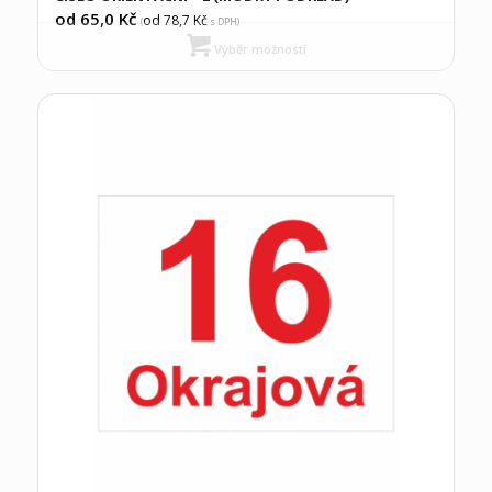
od 65,0
Kč
od 78,7
Kč
(
s DPH)
Výběr možností