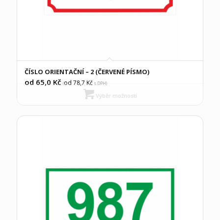
ČÍSLO ORIENTAČNÍ – 2 (ČERVENÉ PÍSMO)
od 65,0
Kč
od 78,7
Kč
(
s DPH)
Výběr možností