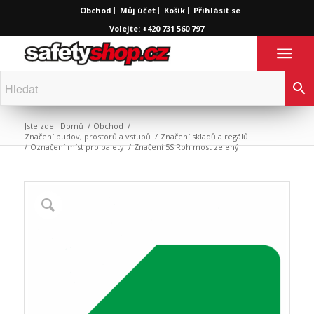
Obchod
Můj účet
Košík
Přihlásit se
Volejte: +420 731 560 797
Jste zde:
Domů
/
Obchod
/
Značení budov, prostorů a vstupů
/
Značení skladů a regálů
/
Označení míst pro palety
/
Značení 5S Roh most zelený