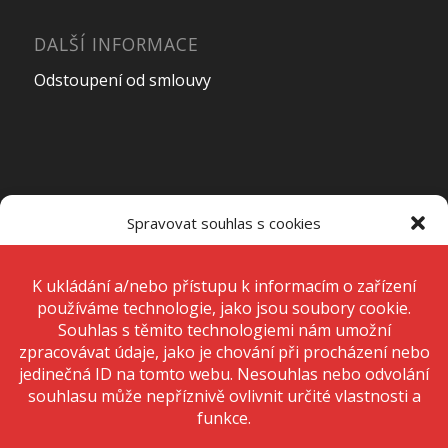
DALŠÍ INFORMACE
Odstoupení od smlouvy
OTEVÍRACÍ DOBA PRODEJNY
Spravovat souhlas s cookies
Pondělí – Pátek
7:00 – 15:00
K ukládání a/nebo přístupu k informacím o zařízení používáme
technologie, jako jsou soubory cookie. Děláme to, abychom zlepšili
zážitek z prohlížení a zobrazovali personalizované reklamy. Souhlas s
těmito technologiemi nám umožní zpracovávat údaje, jako je chování
Sobota
Zavřeno
při procházení nebo jedinečná ID na tomto webu. Nesouhlas nebo
odvolání souhlasu může nepříznivě ovlivnit určité vlastnosti a funkce.
Neděle
Zavřeno
Přijmout