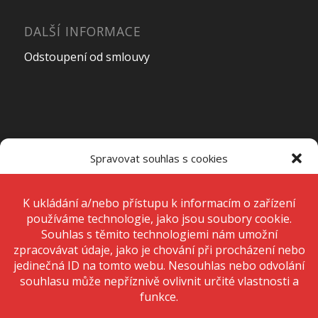
DALŠÍ INFORMACE
Odstoupení od smlouvy
OTEVÍRACÍ DOBA PRODEJNY
Spravovat souhlas s cookies
Pondělí – Pátek
7:00 – 15:00
K ukládání a/nebo přístupu k informacím o zařízení používáme
technologie, jako jsou soubory cookie. Děláme to, abychom zlepšili
zážitek z prohlížení a zobrazovali personalizované reklamy. Souhlas s
těmito technologiemi nám umožní zpracovávat údaje, jako je chování
Sobota
Zavřeno
při procházení nebo jedinečná ID na tomto webu. Nesouhlas nebo
odvolání souhlasu může nepříznivě ovlivnit určité vlastnosti a funkce.
Neděle
Zavřeno
Přijmout