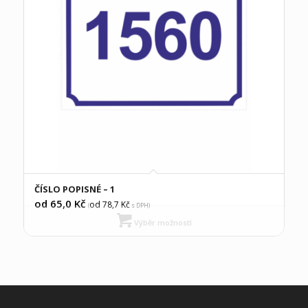
ČÍSLO POPISNÉ – 1
od 65,0
Kč
od 78,7
Kč
(
s DPH)
Výběr možností