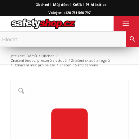
Obchod
Můj účet
Košík
Přihlásit se
Volejte: +420 731 560 797
Jste zde:
Domů
/
Obchod
/
Značení budov, prostorů a vstupů
/
Značení skladů a regálů
/
Označení míst pro palety
/
Značení 5S kříž červený