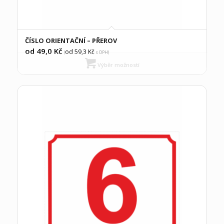
ČÍSLO ORIENTAČNÍ – PŘEROV
od 49,0
Kč
od 59,3
Kč
(
s DPH)
Výběr možností