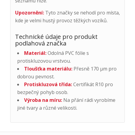
seznamu níže.
Upozornění:
Tyto značky se nehodí pro místa,
kde je velmi hustý provoz těžkých vozíků.
Technické údaje pro produkt
podlahová značka
Materiál:
Odolná PVC fólie s
protiskluzovou vrstvou.
Tloušťka materiálu:
Přesně 170 μm pro
dobrou pevnost.
Protiskluzová třída:
Certifikát R10 pro
bezpečný pohyb osob.
Výroba na míru:
Na přání rádi vyrobíme
jiné tvary a různé velikosti.