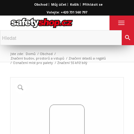
Obchod
Můj účet
Košík
Přihlásit se
Volejte: +420 731 560 797
Jste zde:
Domů
/
Obchod
/
Značení budov, prostorů a vstupů
/
Značení skladů a regálů
/
Označení míst pro palety
/
Značení 5S kříž bílý