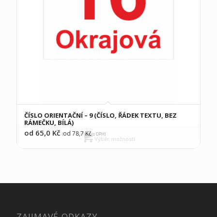
ČÍSLO ORIENTAČNÍ – 9 (ČÍSLO, ŘÁDEK TEXTU, BEZ
RÁMEČKU, BÍLÁ)
od 65,0
Kč
od 78,7
Kč
(
s DPH)
Výběr možností
ZAJIMAVÉ ODKAZY