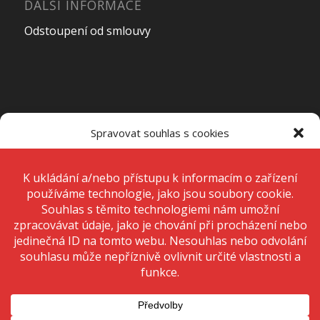
DALŠÍ INFORMACE
Odstoupení od smlouvy
OTEVÍRACÍ DOBA PRODEJNY
Spravovat souhlas s cookies
Pondělí – Pátek
7:00 – 15:00
K ukládání a/nebo přístupu k informacím o zařízení používáme
technologie, jako jsou soubory cookie. Děláme to, abychom zlepšili
zážitek z prohlížení a zobrazovali personalizované reklamy. Souhlas s
těmito technologiemi nám umožní zpracovávat údaje, jako je chování
Sobota
Zavřeno
při procházení nebo jedinečná ID na tomto webu. Nesouhlas nebo
odvolání souhlasu může nepříznivě ovlivnit určité vlastnosti a funkce.
Neděle
Zavřeno
Přijmout
Odmítnout