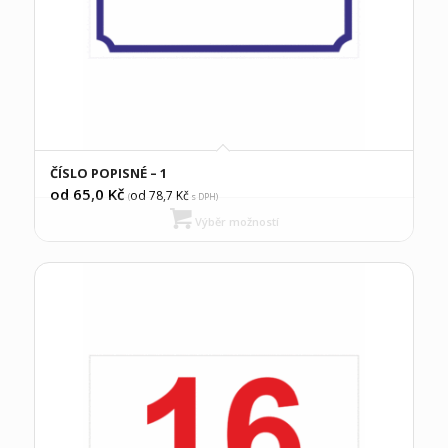
ČÍSLO POPISNÉ – 1
od 65,0
Kč
od 78,7
Kč
(
s DPH)
Výběr možností