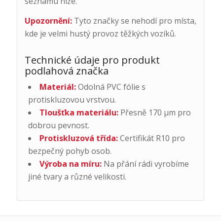
seznamu níže.
Upozornění:
Tyto značky se nehodí pro místa,
kde je velmi hustý provoz těžkých vozíků.
Technické údaje pro produkt
podlahová značka
Materiál:
Odolná PVC fólie s
protiskluzovou vrstvou.
Tloušťka materiálu:
Přesně 170 μm pro
dobrou pevnost.
Protiskluzová třída:
Certifikát R10 pro
bezpečný pohyb osob.
Výroba na míru:
Na přání rádi vyrobíme
jiné tvary a různé velikosti.