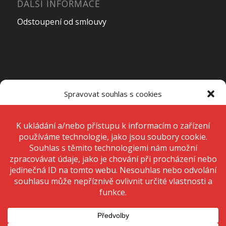
DALŠÍ INFORMACE
Odstoupení od smlouvy
OTEVÍRACÍ DOBA PRODEJNY
Spravovat souhlas s cookies
Pondělí – Pátek
7:00 – 15:00
K ukládání a/nebo přístupu k informacím o zařízení používáme
technologie, jako jsou soubory cookie. Děláme to, abychom zlepšili
zážitek z prohlížení a zobrazovali personalizované reklamy. Souhlas s
těmito technologiemi nám umožní zpracovávat údaje, jako je chování
Sobota
Zavřeno
při procházení nebo jedinečná ID na tomto webu. Nesouhlas nebo
odvolání souhlasu může nepříznivě ovlivnit určité vlastnosti a funkce.
Neděle
Zavřeno
Přijmout
Odmítnout