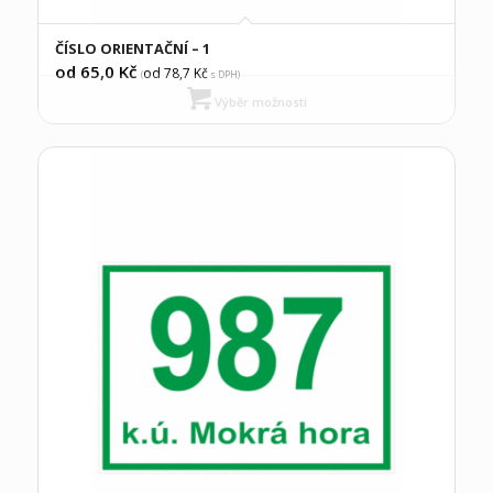
ČÍSLO ORIENTAČNÍ – 1
od 65,0
Kč
od 78,7
Kč
(
s DPH)
Výběr možností