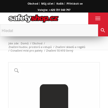
Obchod
Můj účet
Košík
Přihlásit se
Volejte: +420 731 560 797
Jste zde:
Domů
/
Obchod
/
Značení budov, prostorů a vstupů
/
Značení skladů a regálů
/
Označení míst pro palety
/
Značení 5S Kříž černý