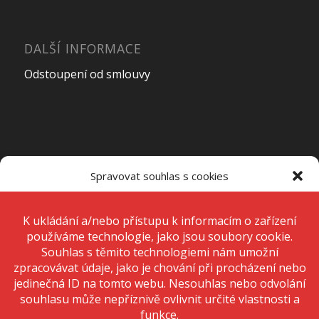
DALŠÍ INFORMACE
Odstoupení od smlouvy
OTEVÍRACÍ DOBA PRODEJNY
Spravovat souhlas s cookies
Pondělí – Pátek
7:00 – 15:00
K ukládání a/nebo přístupu k informacím o zařízení používáme
technologie, jako jsou soubory cookie. Děláme to, abychom zlepšili
zážitek z prohlížení a zobrazovali personalizované reklamy. Souhlas s
těmito technologiemi nám umožní zpracovávat údaje, jako je chování
Sobota
Zavřeno
při procházení nebo jedinečná ID na tomto webu. Nesouhlas nebo
odvolání souhlasu může nepříznivě ovlivnit určité vlastnosti a funkce.
Neděle
Zavřeno
Přijmout