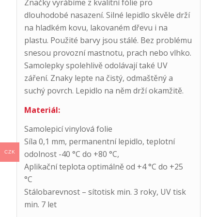
Značky vyrábíme z kvalitní fólie pro
dlouhodobé nasazení. Silné lepidlo skvěle drží
na hladkém kovu, lakovaném dřevu i na
plastu. Použité barvy jsou stálé. Bez problému
snesou provozní mastnotu, prach nebo vlhko.
Samolepky spolehlivě odolávají také UV
záření. Znaky lepte na čistý, odmaštěný a
suchý povrch. Lepidlo na něm drží okamžitě.
Materiál:
Samolepicí vinylová folie
Síla 0,1 mm, permanentní lepidlo, teplotní
odolnost -40 °C do +80 °C,
CZK
Aplikační teplota optimálně od +4 °C do +25
°C
Stálobarevnost – sítotisk min. 3 roky, UV tisk
min. 7 let