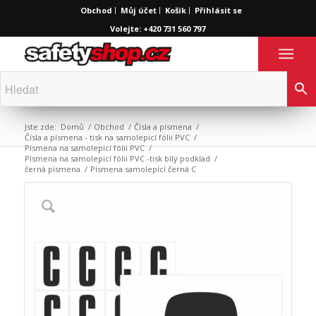
Obchod
Můj účet
Košík
Přihlásit se
Volejte: +420 731 560 797
Jste zde:
Domů
/
Obchod
/
Čísla a písmena
/
Čísla a písmena - tisk na samolepicí fólii PVC
/
Písmena na samolepicí fólii PVC
/
Písmena na samolepicí fólii PVC -tisk bílý podklad
/
černá písmena
/
Písmena samolepící černá C