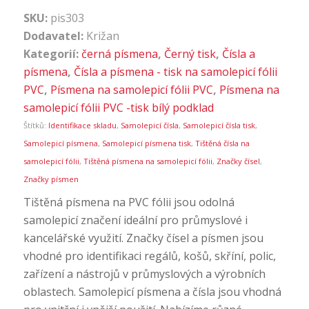
SKU:
pis303
Dodavatel:
Križan
Kategorií:
černá písmena
,
Černý tisk
,
Čísla a
písmena
,
Čísla a písmena - tisk na samolepicí fólii
PVC
,
Písmena na samolepicí fólii PVC
,
Písmena na
samolepicí fólii PVC -tisk bílý podklad
Štítků:
Identifikace skladu
,
Samolepicí čísla
,
Samolepicí čísla tisk
,
Samolepicí písmena
,
Samolepicí písmena tisk
,
Tištěná čísla na
samolepicí fólii
,
Tištěná písmena na samolepicí fólii
,
Značky čísel
,
Značky písmen
Tištěná písmena na PVC fólii jsou odolná
samolepicí značení ideální pro průmyslové i
kancelářské využití. Značky čísel a písmen jsou
vhodné pro identifikaci regálů, košů, skříní, polic,
zařízení a nástrojů v průmyslových a výrobních
oblastech. Samolepicí písmena a čísla jsou vhodná