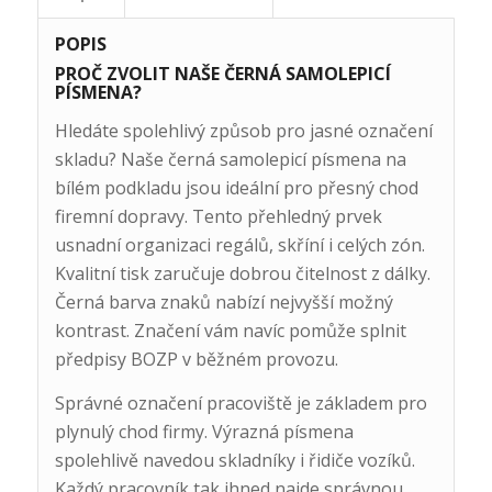
POPIS
PROČ ZVOLIT NAŠE ČERNÁ SAMOLEPICÍ
PÍSMENA?
Hledáte spolehlivý způsob pro jasné označení
skladu? Naše černá samolepicí písmena na
bílém podkladu jsou ideální pro přesný chod
firemní dopravy. Tento přehledný prvek
usnadní organizaci regálů, skříní i celých zón.
Kvalitní tisk zaručuje dobrou čitelnost z dálky.
Černá barva znaků nabízí nejvyšší možný
kontrast. Značení vám navíc pomůže splnit
předpisy BOZP v běžném provozu.
Správné označení pracoviště je základem pro
plynulý chod firmy. Výrazná písmena
spolehlivě navedou skladníky i řidiče vozíků.
Každý pracovník tak ihned najde správnou