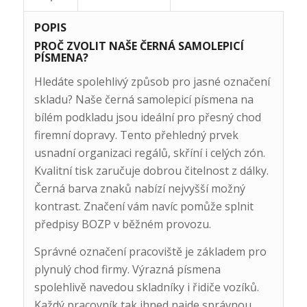
POPIS
PROČ ZVOLIT NAŠE ČERNÁ SAMOLEPICÍ
PÍSMENA?
Hledáte spolehlivý způsob pro jasné označení
skladu? Naše černá samolepicí písmena na
bílém podkladu jsou ideální pro přesný chod
firemní dopravy. Tento přehledný prvek
usnadní organizaci regálů, skříní i celých zón.
Kvalitní tisk zaručuje dobrou čitelnost z dálky.
Černá barva znaků nabízí nejvyšší možný
kontrast. Značení vám navíc pomůže splnit
předpisy BOZP v běžném provozu.
Správné označení pracoviště je základem pro
plynulý chod firmy. Výrazná písmena
spolehlivě navedou skladníky i řidiče vozíků.
Každý pracovník tak ihned najde správnou