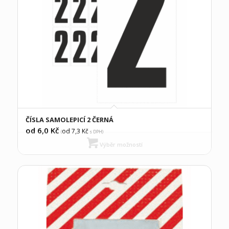
ČÍSLA SAMOLEPICÍ 2 ČERNÁ
od 6,0
Kč
od 7,3
Kč
(
s DPH)
Výběr možností