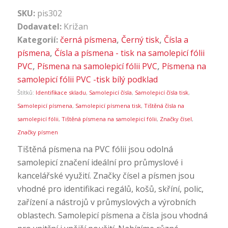
SKU:
pis302
Dodavatel:
Križan
Kategorií:
černá písmena
,
Černý tisk
,
Čísla a
písmena
,
Čísla a písmena - tisk na samolepicí fólii
PVC
,
Písmena na samolepicí fólii PVC
,
Písmena na
samolepicí fólii PVC -tisk bílý podklad
Štítků:
Identifikace skladu
,
Samolepicí čísla
,
Samolepicí čísla tisk
,
Samolepicí písmena
,
Samolepicí písmena tisk
,
Tištěná čísla na
samolepicí fólii
,
Tištěná písmena na samolepicí fólii
,
Značky čísel
,
Značky písmen
Tištěná písmena na PVC fólii jsou odolná
samolepicí značení ideální pro průmyslové i
kancelářské využití. Značky čísel a písmen jsou
vhodné pro identifikaci regálů, košů, skříní, polic,
zařízení a nástrojů v průmyslových a výrobních
oblastech. Samolepicí písmena a čísla jsou vhodná