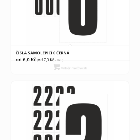
ČÍSLA SAMOLEPICÍ 0 ČERNÁ
od 6,0
Kč
od 7,3
Kč
(
s DPH)
Výběr možností