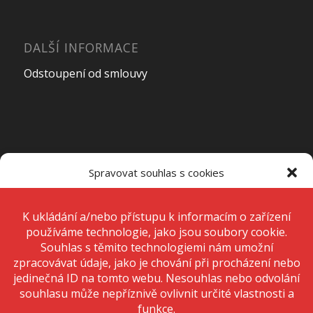
DALŠÍ INFORMACE
Odstoupení od smlouvy
OTEVÍRACÍ DOBA PRODEJNY
Spravovat souhlas s cookies
Pondělí – Pátek
7:00 – 15:00
K ukládání a/nebo přístupu k informacím o zařízení používáme
technologie, jako jsou soubory cookie. Děláme to, abychom zlepšili
zážitek z prohlížení a zobrazovali personalizované reklamy. Souhlas s
těmito technologiemi nám umožní zpracovávat údaje, jako je chování
Sobota
Zavřeno
při procházení nebo jedinečná ID na tomto webu. Nesouhlas nebo
odvolání souhlasu může nepříznivě ovlivnit určité vlastnosti a funkce.
Neděle
Zavřeno
Přijmout