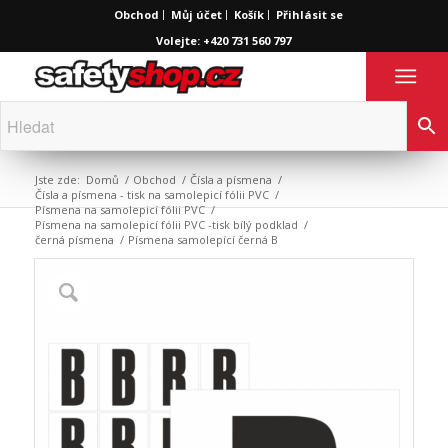
Obchod
Můj účet
Košík
Přihlásit se
Volejte: +420 731 560 797
Jste zde:
Domů
/
Obchod
/
Čísla a písmena
/
Čísla a písmena - tisk na samolepicí fólii PVC
/
Písmena na samolepicí fólii PVC
/
Písmena na samolepicí fólii PVC -tisk bílý podklad
/
černá písmena
/
Písmena samolepící černá B