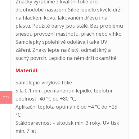
Značky vyrábíme z kvalitní fólie pro
dlouhodobé nasazení. Silné lepidlo skvěle drží
na hladkém kovu, lakovaném dřevu i na
plastu. Použité barvy jsou stálé. Bez problému
snesou provozní mastnotu, prach nebo vlhko.
Samolepky spolehlivě odolávají také UV
záření. Znaky lepte na čistý, odmaštěný a
suchý povrch. Lepidlo na něm drží okamžitě.
Materiál:
Samolepicí vinylová folie
Síla 0,1 mm, permanentní lepidlo, teplotní
odolnost -40 °C do +80 °C,
CZK
Aplikační teplota optimálně od +4 °C do +25
°C
Stálobarevnost – sítotisk min. 3 roky, UV tisk
min. 7 let