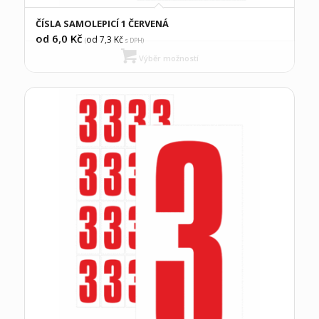
ČÍSLA SAMOLEPICÍ 1 ČERVENÁ
od 6,0
Kč
od 7,3
Kč
(
s DPH)
Výběr možností