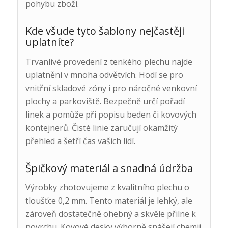
pohybu zboží.
Kde všude tyto šablony nejčastěji
uplatníte?
Trvanlivé provedení z tenkého plechu najde
uplatnění v mnoha odvětvích. Hodí se pro
vnitřní skladové zóny i pro náročné venkovní
plochy a parkoviště. Bezpečně určí pořadí
linek a pomůže při popisu beden či kovových
kontejnerů. Čisté linie zaručují okamžitý
přehled a šetří čas vašich lidí.
Špičkový materiál a snadná údržba
Výrobky zhotovujeme z kvalitního plechu o
tloušťce 0,2 mm. Tento materiál je lehký, ale
zároveň dostatečně ohebný a skvěle přilne k
povrchu. Kovové desky výborně snášejí chemii