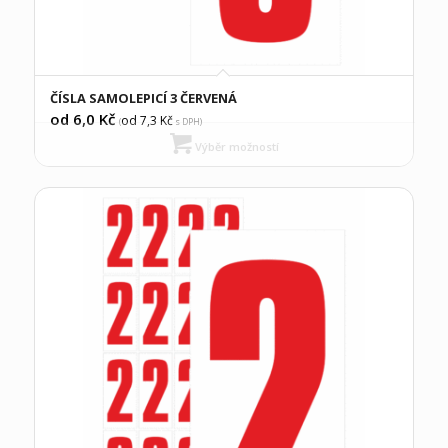
ČÍSLA SAMOLEPICÍ 3 ČERVENÁ
od 6,0
Kč
od 7,3
Kč
(
s DPH)
Výběr možností