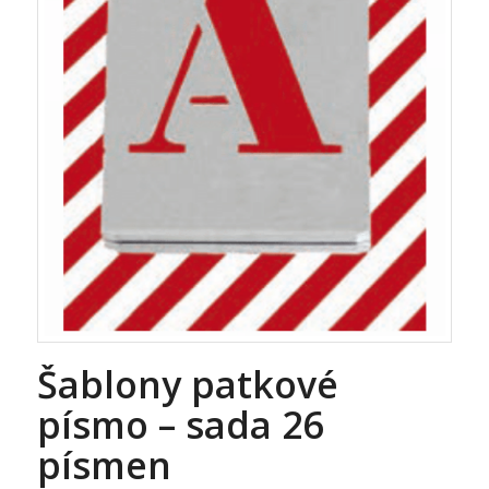
Šablony patkové
písmo – sada 26
písmen