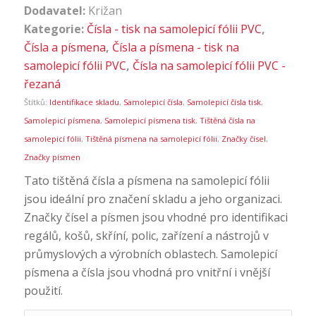
Dodavatel:
Križan
Kategorie:
Čísla - tisk na samolepicí fólii PVC
,
Čísla a písmena
,
Čísla a písmena - tisk na
samolepicí fólii PVC
,
Čísla na samolepicí fólii PVC -
řezaná
Štítků:
Identifikace skladu
,
Samolepicí čísla
,
Samolepicí čísla tisk
,
Samolepicí písmena
,
Samolepicí písmena tisk
,
Tištěná čísla na
samolepicí fólii
,
Tištěná písmena na samolepicí fólii
,
Značky čísel
,
Značky písmen
Tato tištěná čísla a písmena na samolepicí fólii
jsou ideální pro značení skladu a jeho organizaci.
Značky čísel a písmen jsou vhodné pro identifikaci
regálů, košů, skříní, polic, zařízení a nástrojů v
průmyslových a výrobních oblastech. Samolepicí
písmena a čísla jsou vhodná pro vnitřní i vnější
použití.