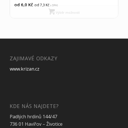
od 6,0
Kč
od 7,3
Kč
(
s DPH)
Výběr možností
ZAJIMAVÉ ODKAZY
www.krizan.cz
KDE NÁS NAJDETE?
Padlých hrdinů 144/47
736 01 Havířov – Životice