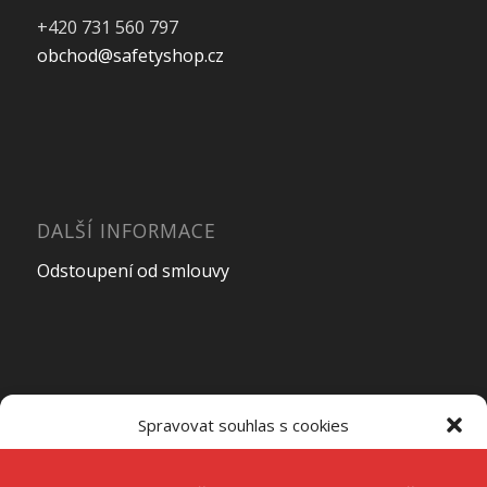
+420 731 560 797
obchod@safetyshop.cz
DALŠÍ INFORMACE
Odstoupení od smlouvy
OTEVÍRACÍ DOBA PRODEJNY
Spravovat souhlas s cookies
Pondělí – Pátek
7:00 – 15:00
K ukládání a/nebo přístupu k informacím o zařízení používáme