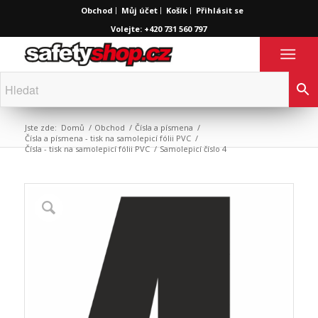
Obchod
Můj účet
Košík
Přihlásit se
Volejte: +420 731 560 797
Jste zde:
Domů
/
Obchod
/
Čísla a písmena
/
Čísla a písmena - tisk na samolepicí fólii PVC
/
Čísla - tisk na samolepicí fólii PVC
/
Samolepicí číslo 4