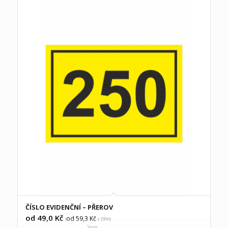
ČÍSLO EVIDENČNÍ – PŘEROV
od 49,0
Kč
od 59,3
Kč
(
s DPH)