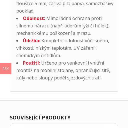
tloušťce 5 mm, zářivá bílá barva, samozhášivý
podklad.
Odolnost:
Mimořádná ochrana proti
silnému nárazu (např. úderům lyží či hůlek),
mechanickému poškození a mrazu.
Údržba:
Kompletní odolnost vůči sněhu,
vlhkosti, nízkým teplotám, UV záření i
chemickým čistidlům.
Použití:
Určeno pro venkovní i vnitřní
CZK
montáž na mobilní stojany, ohraničující sítě,
kůly nebo sloupy podél sjezdových tratí.
SOUVISEJÍCÍ PRODUKTY