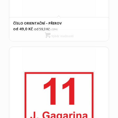
ČÍSLO ORIENTAČNÍ – PŘEROV
od 49,0
Kč
od 59,3
Kč
(
s DPH)
Výběr možností