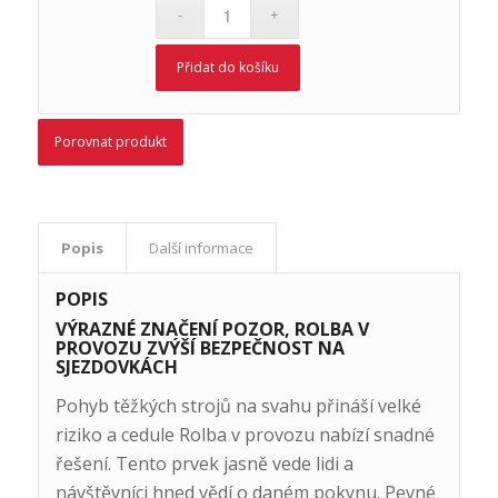
Přidat do košíku
Porovnat produkt
Popis
Další informace
POPIS
VÝRAZNÉ ZNAČENÍ POZOR, ROLBA V
PROVOZU ZVÝŠÍ BEZPEČNOST NA
SJEZDOVKÁCH
Pohyb těžkých strojů na svahu přináší velké
riziko a cedule Rolba v provozu nabízí snadné
řešení. Tento prvek jasně vede lidi a
návštěvníci hned vědí o daném pokynu. Pevné