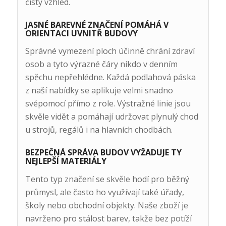
čistý vzhled.
JASNÉ BAREVNÉ ZNAČENÍ POMÁHÁ V
ORIENTACI UVNITŘ BUDOVY
Správné vymezení ploch účinně chrání zdraví
osob a tyto výrazné čáry nikdo v denním
spěchu nepřehlédne. Každá podlahová páska
z naší nabídky se aplikuje velmi snadno
svépomocí přímo z role. Výstražné linie jsou
skvěle vidět a pomáhají udržovat plynulý chod
u strojů, regálů i na hlavních chodbách.
BEZPEČNÁ SPRÁVA BUDOV VYŽADUJE TY
NEJLEPŠÍ MATERIÁLY
Tento typ značení se skvěle hodí pro běžný
průmysl, ale často ho využívají také úřady,
školy nebo obchodní objekty. Naše zboží je
navrženo pro stálost barev, takže bez potíží