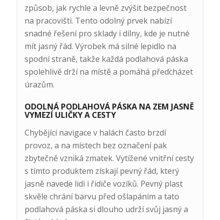
způsob, jak rychle a levně zvýšit bezpečnost
na pracovišti. Tento odolný prvek nabízí
snadné řešení pro sklady i dílny, kde je nutné
mít jasný řád. Výrobek má silné lepidlo na
spodní straně, takže každá podlahová páska
spolehlivě drží na místě a pomáhá předcházet
úrazům.
ODOLNÁ PODLAHOVÁ PÁSKA NA ZEM JASNĚ
VYMEZÍ ULIČKY A CESTY
Chybějící navigace v halách často brzdí
provoz, a na místech bez označení pak
zbytečně vzniká zmatek. Vytížené vnitřní cesty
s tímto produktem získají pevný řád, který
jasně navede lidi i řidiče vozíků. Pevný plast
skvěle chrání barvu před ošlapáním a tato
podlahová páska si dlouho udrží svůj jasný a