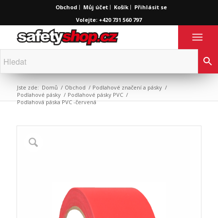
Obchod
Můj účet
Košík
Přihlásit se
Volejte: +420 731 560 797
Jste zde:
Domů
/
Obchod
/
Podlahové značení a pásky
/
Podlahové pásky
/
Podlahové pásky PVC
/
Podlahová páska PVC -červená