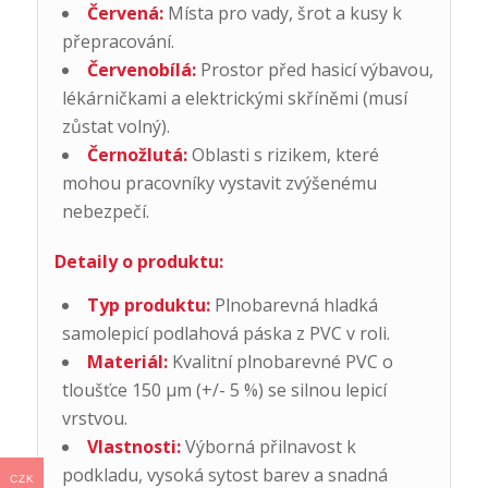
Červená:
Místa pro vady, šrot a kusy k
přepracování.
Červenobílá:
Prostor před hasicí výbavou,
lékárničkami a elektrickými skříněmi (musí
zůstat volný).
Černožlutá:
Oblasti s rizikem, které
mohou pracovníky vystavit zvýšenému
nebezpečí.
Detaily o produktu:
Typ produktu:
Plnobarevná hladká
samolepicí podlahová páska z PVC v roli.
Materiál:
Kvalitní plnobarevné PVC o
tloušťce 150 µm (+/- 5 %) se silnou lepicí
vrstvou.
Vlastnosti:
Výborná přilnavost k
podkladu, vysoká sytost barev a snadná
CZK