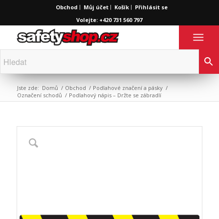
Obchod
Můj účet
Košík
Přihlásit se
Volejte: +420 731 560 797
Jste zde:
Domů
/
Obchod
/
Podlahové značení a pásky
/
Označení schodů
/
Podlahový nápis – Držte se zábradlí