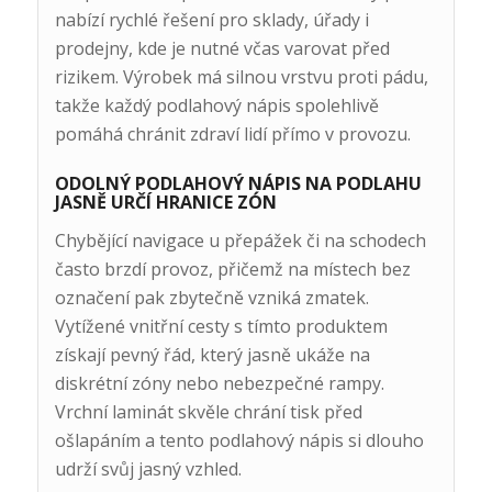
nabízí rychlé řešení pro sklady, úřady i
prodejny, kde je nutné včas varovat před
rizikem. Výrobek má silnou vrstvu proti pádu,
takže každý podlahový nápis spolehlivě
pomáhá chránit zdraví lidí přímo v provozu.
ODOLNÝ PODLAHOVÝ NÁPIS NA PODLAHU
JASNĚ URČÍ HRANICE ZÓN
Chybějící navigace u přepážek či na schodech
často brzdí provoz, přičemž na místech bez
označení pak zbytečně vzniká zmatek.
Vytížené vnitřní cesty s tímto produktem
získají pevný řád, který jasně ukáže na
diskrétní zóny nebo nebezpečné rampy.
Vrchní laminát skvěle chrání tisk před
ošlapáním a tento podlahový nápis si dlouho
udrží svůj jasný vzhled.