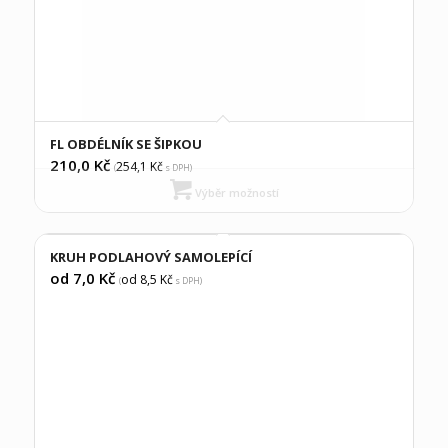
FL OBDÉLNÍK SE ŠIPKOU
210,0
Kč
254,1
Kč
(
s DPH)
Výběr možností
KRUH PODLAHOVÝ SAMOLEPÍCÍ
od 7,0
Kč
od 8,5
Kč
(
s DPH)