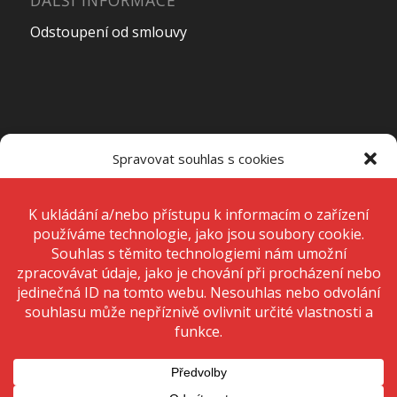
Odstoupení od smlouvy
OTEVÍRACÍ DOBA PRODEJNY
Spravovat souhlas s cookies
Pondělí – Pátek
7:00 – 15:00
K ukládání a/nebo přístupu k informacím o zařízení používáme
technologie, jako jsou soubory cookie. Děláme to, abychom zlepšili
zážitek z prohlížení a zobrazovali personalizované reklamy. Souhlas s
těmito technologiemi nám umožní zpracovávat údaje, jako je chování
Sobota
Zavřeno
při procházení nebo jedinečná ID na tomto webu. Nesouhlas nebo
odvolání souhlasu může nepříznivě ovlivnit určité vlastnosti a funkce.
Neděle
Zavřeno
Přijmout
Odmítnout