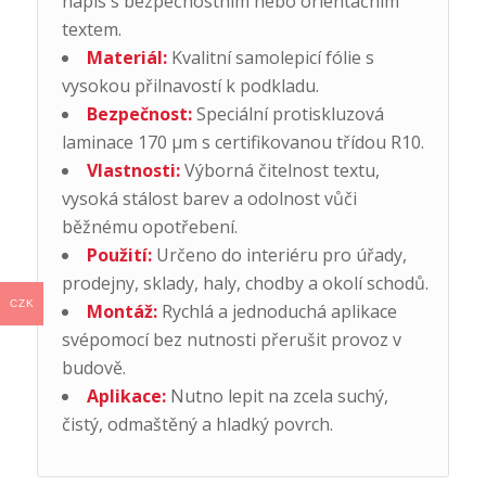
nápis s bezpečnostním nebo orientačním
textem.
Materiál:
Kvalitní samolepicí fólie s
vysokou přilnavostí k podkladu.
Bezpečnost:
Speciální protiskluzová
laminace 170 µm s certifikovanou třídou R10.
Vlastnosti:
Výborná čitelnost textu,
vysoká stálost barev a odolnost vůči
běžnému opotřebení.
Použití:
Určeno do interiéru pro úřady,
prodejny, sklady, haly, chodby a okolí schodů.
CZK
Montáž:
Rychlá a jednoduchá aplikace
svépomocí bez nutnosti přerušit provoz v
budově.
Aplikace:
Nutno lepit na zcela suchý,
čistý, odmaštěný a hladký povrch.