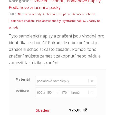
Kategorie:
Označení schodů
,
Podlahové nápisy
,
Podlahové značení a pásky
Štítků:
Nápisy na schody
,
Ochrana proti pádu
,
Označení schodů
,
Podlahové značení
,
Podlahové značky
,
Výstražné nápisy
,
Značky na
schody
Tyto samolepicí nápisy a značení jsou vhodná pro
identifikaci schodišť. Pokud jde o bezpečnost je
označení schodišť často zásadní. Pomocí toho
značení můžete zamezit zakopnutí nebo pádu a
zamezit tak riziku zranění.
Materiál
Velikost
125,00
Kč
Skladem