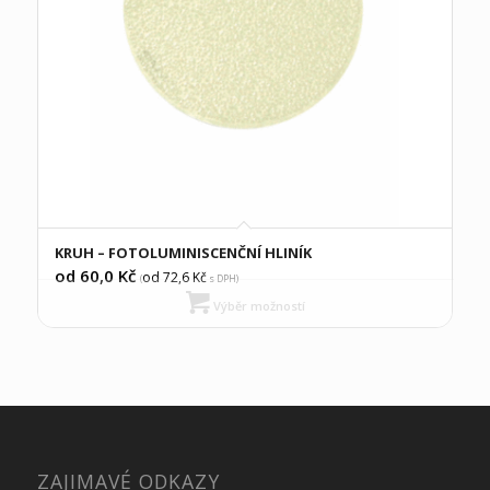
KRUH – FOTOLUMINISCENČNÍ HLINÍK
od 60,0
Kč
od 72,6
Kč
(
s DPH)
Výběr možností
ZAJIMAVÉ ODKAZY