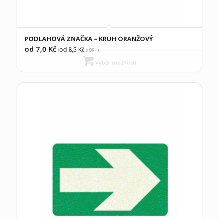
PODLAHOVÁ ZNAČKA – KRUH ORANŽOVÝ
od 7,0
Kč
od 8,5
Kč
(
s DPH)
Výběr možností