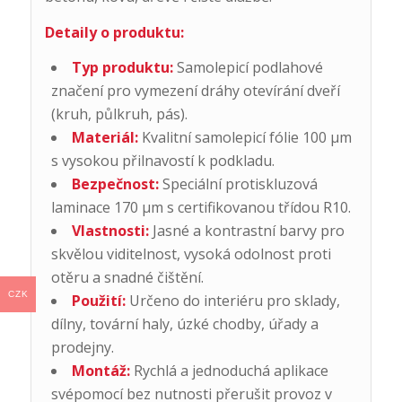
Detaily o produktu:
Typ produktu:
Samolepicí podlahové
značení pro vymezení dráhy otevírání dveří
(kruh, půlkruh, pás).
Materiál:
Kvalitní samolepicí fólie 100 µm
s vysokou přilnavostí k podkladu.
Bezpečnost:
Speciální protiskluzová
laminace 170 µm s certifikovanou třídou R10.
Vlastnosti:
Jasné a kontrastní barvy pro
skvělou viditelnost, vysoká odolnost proti
otěru a snadné čištění.
CZK
Použití:
Určeno do interiéru pro sklady,
dílny, tovární haly, úzké chodby, úřady a
prodejny.
Montáž:
Rychlá a jednoduchá aplikace
svépomocí bez nutnosti přerušit provoz v