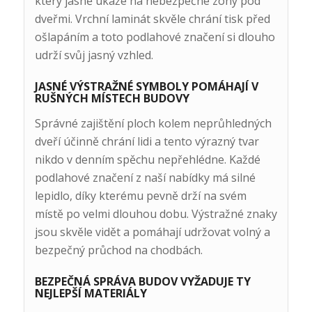
který jasně ukáže na nebezpečné zóny pod
dveřmi. Vrchní laminát skvěle chrání tisk před
ošlapáním a toto podlahové značení si dlouho
udrží svůj jasný vzhled.
JASNÉ VÝSTRAŽNÉ SYMBOLY POMÁHAJÍ V
RUŠNÝCH MÍSTECH BUDOVY
Správné zajištění ploch kolem neprůhledných
dveří účinně chrání lidi a tento výrazný tvar
nikdo v denním spěchu nepřehlédne. Každé
podlahové značení z naší nabídky má silné
lepidlo, díky kterému pevně drží na svém
místě po velmi dlouhou dobu. Výstražné znaky
jsou skvěle vidět a pomáhají udržovat volný a
bezpečný průchod na chodbách.
BEZPEČNÁ SPRÁVA BUDOV VYŽADUJE TY
NEJLEPŠÍ MATERIÁLY