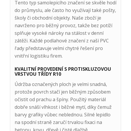
Tento typ samolepicího značení se skvěle hodí
do průmyslu, ale často ho využívají také pošty,
školy či obchodní objekty. Naše zboží je
navrženo pro běžný provoz, takže bez potíží
splňuje vysoké nároky na stálost v denní
zátěži. Každé podlahové značení z naší PVC
řady představuje velmi chytré řešení pro
vnitřní logistiku firem.
KVALITNÍ PROVEDENÍ S PROTISKLUZOVOU
VRSTVOU TŘÍDY R10
Údržba označených ploch je velmi snadná,
protože povrch stačí jen běžným způsobem
očistit od prachu a špíny. Použitý materiál
dobře snáší vlhkost i běžné mytí, díky čemuž
barvy grafiky vůbec neblednou. Silné lepidlo
na spodní straně zaručí trvalou fixaci na
betonu, kovu, dřevě i čisté dlažbě.