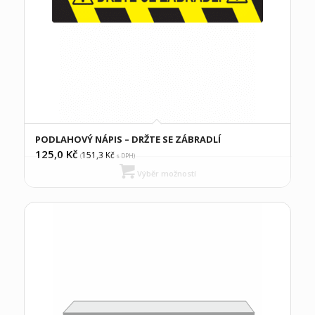
PODLAHOVÝ NÁPIS – DRŽTE SE ZÁBRADLÍ
125,0
Kč
151,3
Kč
(
s DPH)
Výběr možností