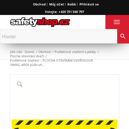
Obchod
Můj účet
Košík
Přihlásit se
Volejte: +420 731 560 797
Jste zde:
Domů
/
Obchod
/
Podlahové značení a pásky
/
Plocha otevírání dveří
/
Podlahové značení – PLOCHA OTEVÍRÁNÍ DVEŘÍ/DOOR
SWING AREA půlkruh...