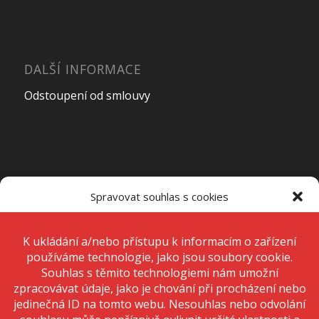
DALŠÍ INFORMACE
Odstoupení od smlouvy
OTEVÍRACÍ DOBA PRODEJNY
Spravovat souhlas s cookies
Pondělí – Pátek
7:00 – 15:00
K ukládání a/nebo přístupu k informacím o zařízení používáme
technologie, jako jsou soubory cookie. Děláme to, abychom zlepšili
zážitek z prohlížení a zobrazovali personalizované reklamy. Souhlas s
těmito technologiemi nám umožní zpracovávat údaje, jako je chování
Sobota
Zavřeno
při procházení nebo jedinečná ID na tomto webu. Nesouhlas nebo
odvolání souhlasu může nepříznivě ovlivnit určité vlastnosti a funkce.
Neděle
Zavřeno