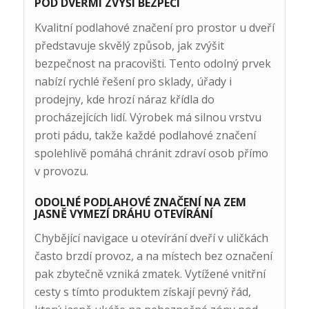
POD DVEŘMI ZVÝŠÍ BEZPEČÍ
Kvalitní podlahové značení pro prostor u dveří
představuje skvělý způsob, jak zvýšit
bezpečnost na pracovišti. Tento odolný prvek
nabízí rychlé řešení pro sklady, úřady i
prodejny, kde hrozí náraz křídla do
procházejících lidí. Výrobek má silnou vrstvu
proti pádu, takže každé podlahové značení
spolehlivě pomáhá chránit zdraví osob přímo
v provozu.
ODOLNÉ PODLAHOVÉ ZNAČENÍ NA ZEM
JASNĚ VYMEZÍ DRÁHU OTEVÍRÁNÍ
Chybějící navigace u otevírání dveří v uličkách
často brzdí provoz, a na místech bez označení
pak zbytečně vzniká zmatek. Vytížené vnitřní
cesty s tímto produktem získají pevný řád,