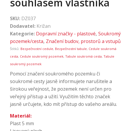
souhlasem vlastníka
SKU:
DZ037
Dodavatel:
Križan
Kategorie:
Dopravní značky - plastové
,
Soukromý
pozemek/cesta
,
Značení budov, prostorů a vstupů
Štítků:
Bezpečnostní cedule
,
Bezpečnostní tabule
,
Cedule soukromá
cesta
,
Cedule soukromý pozemek
,
Tabule soukromá cesta
,
Tabule
soukromý pozemek
Pomocí značení soukromého pozemku či
soukromé cesty jasně informujete narušitele a
širokou veřejnost, že pozemek není určen pro
veřejný přístup a užití. Využitím těchto značek
jasně určujete, kdo mít přístup do vašeho areálu.
Materiál:
Plast 5 mm
Lisovaný plech