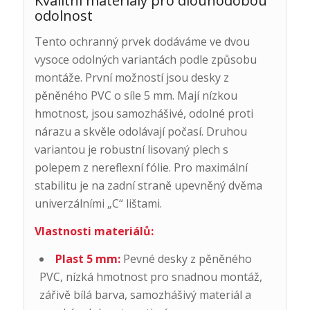
Kvalitní materiály pro dlouhodobou
odolnost
Tento ochranný prvek dodáváme ve dvou
vysoce odolných variantách podle způsobu
montáže. První možností jsou desky z
pěněného PVC o síle 5 mm. Mají nízkou
hmotnost, jsou samozhášivé, odolné proti
nárazu a skvěle odolávají počasí. Druhou
variantou je robustní lisovaný plech s
polepem z nereflexní fólie. Pro maximální
stabilitu je na zadní straně upevněný dvěma
univerzálními „C“ lištami.
Vlastnosti materiálů:
Plast 5 mm:
Pevné desky z pěněného
PVC, nízká hmotnost pro snadnou montáž,
zářivě bílá barva, samozhášivý materiál a