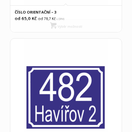
ČÍSLO ORIENTAČNÍ – 3
od 65,0
Kč
od 78,7
Kč
(
s DPH)
Výběr možností