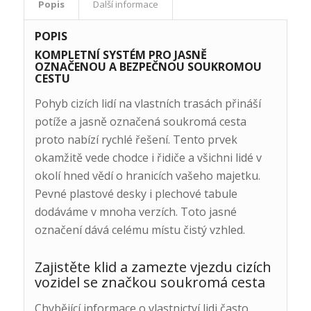
Popis
Další informace
POPIS
KOMPLETNÍ SYSTÉM PRO JASNĚ
OZNAČENOU A BEZPEČNOU SOUKROMOU
CESTU
Pohyb cizích lidí na vlastních trasách přináší
potíže a jasně označená soukromá cesta
proto nabízí rychlé řešení. Tento prvek
okamžitě vede chodce i řidiče a všichni lidé v
okolí hned vědí o hranicích vašeho majetku.
Pevné plastové desky i plechové tabule
dodáváme v mnoha verzích. Toto jasné
označení dává celému místu čistý vzhled.
Zajistěte klid a zamezte vjezdu cizích
vozidel se značkou soukromá cesta
Chybějící informace o vlastnictví lidi často