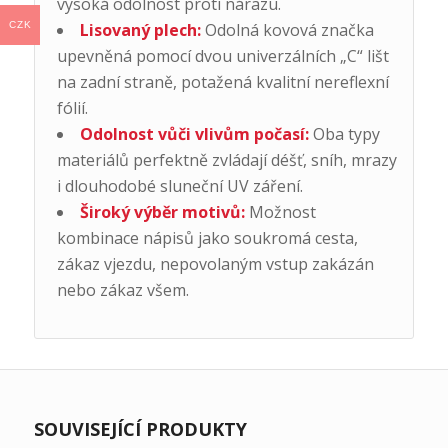
vysoká odolnost proti nárazu.
Lisovaný plech:
Odolná kovová značka
CZK
upevněná pomocí dvou univerzálních „C“ lišt
na zadní straně, potažená kvalitní nereflexní
fólií.
Odolnost vůči vlivům počasí:
Oba typy
materiálů perfektně zvládají déšť, sníh, mrazy
i dlouhodobé sluneční UV záření.
Široký výběr motivů:
Možnost
kombinace nápisů jako soukromá cesta,
zákaz vjezdu, nepovolaným vstup zakázán
nebo zákaz všem.
SOUVISEJÍCÍ PRODUKTY