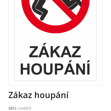
Zákaz houpání
SKU:
zim003