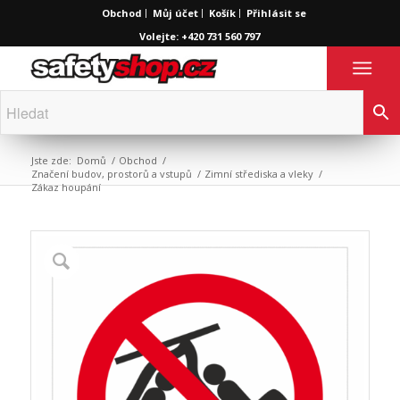
Obchod
Můj účet
Košík
Přihlásit se
Volejte: +420 731 560 797
Jste zde:
Domů
/
Obchod
/
Značení budov, prostorů a vstupů
/
Zimní střediska a vleky
/
Zákaz houpání