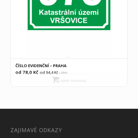
ČÍSLO EVIDENČNÍ – PRAHA
od 78,0
Kč
od 94,4
Kč
(
s DPH)
Výběr možností
ZAJIMAVÉ ODKAZY