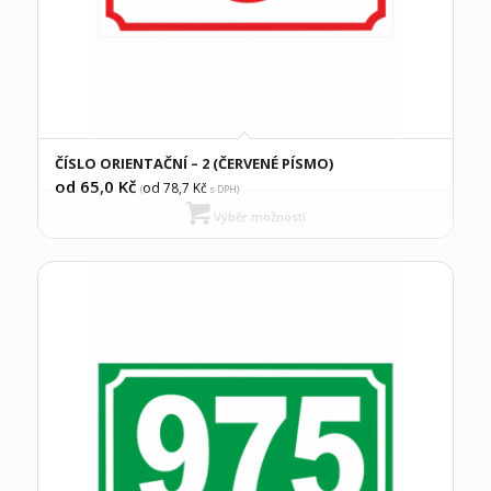
ČÍSLO ORIENTAČNÍ – 2 (ČERVENÉ PÍSMO)
od 65,0
Kč
od 78,7
Kč
(
s DPH)
Výběr možností