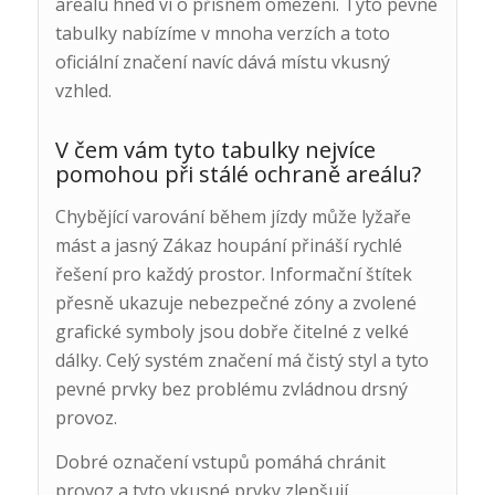
areálu hned ví o přísném omezení. Tyto pevné
tabulky nabízíme v mnoha verzích a toto
oficiální značení navíc dává místu vkusný
vzhled.
V čem vám tyto tabulky nejvíce
pomohou při stálé ochraně areálu?
Chybějící varování během jízdy může lyžaře
mást a jasný Zákaz houpání přináší rychlé
řešení pro každý prostor. Informační štítek
přesně ukazuje nebezpečné zóny a zvolené
grafické symboly jsou dobře čitelné z velké
dálky. Celý systém značení má čistý styl a tyto
pevné prvky bez problému zvládnou drsný
provoz.
Dobré označení vstupů pomáhá chránit
provoz a tyto vkusné prvky zlepšují