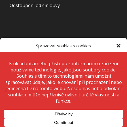
Odstoupení od smlouvy
OTEVÍRACÍ DOBA PRODEJNY
Spravovat souhlas s cookies
Pondělí – Pátek
7:00 – 15:00
K ukládání a/nebo přístupu k informacím o zařízení používáme
technologie, jako jsou soubory cookie. Děláme to, abychom zlepšili
zážitek z prohlížení a zobrazovali personalizované reklamy. Souhlas s
těmito technologiemi nám umožní zpracovávat údaje, jako je chování
Sobota
Zavřeno
při procházení nebo jedinečná ID na tomto webu. Nesouhlas nebo
odvolání souhlasu může nepříznivě ovlivnit určité vlastnosti a funkce.
Neděle
Zavřeno
Přijmout
Odmítnout
Zobrazit předvolby
© 2020 Copyright - KRIŽAN - safetyshop