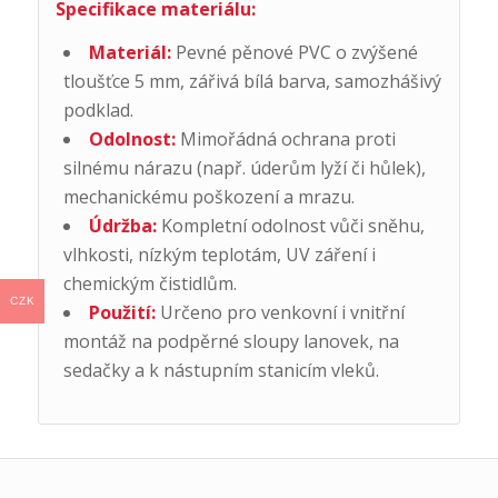
Specifikace materiálu:
Materiál:
Pevné pěnové PVC o zvýšené
tloušťce 5 mm, zářivá bílá barva, samozhášivý
podklad.
Odolnost:
Mimořádná ochrana proti
silnému nárazu (např. úderům lyží či hůlek),
mechanickému poškození a mrazu.
Údržba:
Kompletní odolnost vůči sněhu,
vlhkosti, nízkým teplotám, UV záření i
chemickým čistidlům.
CZK
Použití:
Určeno pro venkovní i vnitřní
montáž na podpěrné sloupy lanovek, na
sedačky a k nástupním stanicím vleků.