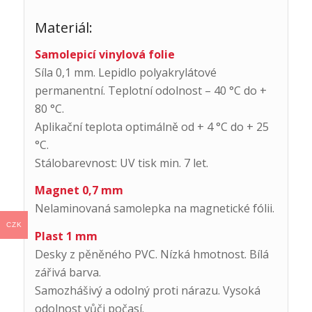
Materiál:
Samolepicí vinylová folie
Síla 0,1 mm. Lepidlo polyakrylátové
permanentní. Teplotní odolnost – 40 °C do +
80 °C.
Aplikační teplota optimálně od + 4 °C do + 25
°C.
Stálobarevnost: UV tisk min. 7 let.
Magnet 0,7 mm
Nelaminovaná samolepka na magnetické fólii.
CZK
Plast 1 mm
Desky z pěněného PVC. Nízká hmotnost. Bílá
zářivá barva.
Samozhášivý a odolný proti nárazu. Vysoká
odolnost vůči počasí.