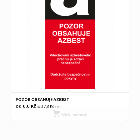
POZOR OBSAHUJE AZBEST
od 6,0
Kč
od 7,3
Kč
(
s DPH)
Výběr možností