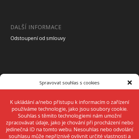
DALŠÍ INFORMACE
Odstoupení od smlouvy
OTEVÍRACÍ DOBA PRODEJNY
Spravovat souhlas s cookies
Pondělí – Pátek
7:00 – 15:00
K ukládání a/nebo přístupu k informacím o zařízení používáme
technologie, jako jsou soubory cookie. Děláme to, abychom zlepšili
zážitek z prohlížení a zobrazovali personalizované reklamy. Souhlas s
těmito technologiemi nám umožní zpracovávat údaje, jako je chování
Sobota
Zavřeno
při procházení nebo jedinečná ID na tomto webu. Nesouhlas nebo
odvolání souhlasu může nepříznivě ovlivnit určité vlastnosti a funkce.
Neděle
Zavřeno