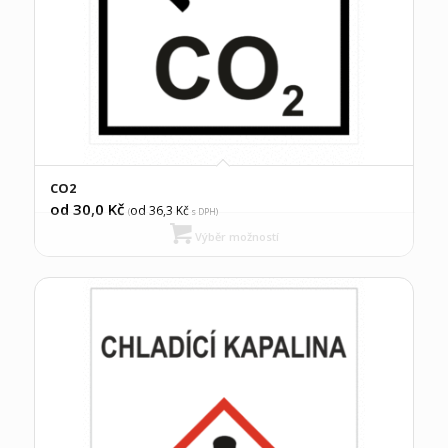
CO2
od 30,0
Kč
od 36,3
Kč
(
s DPH)
Výběr možností