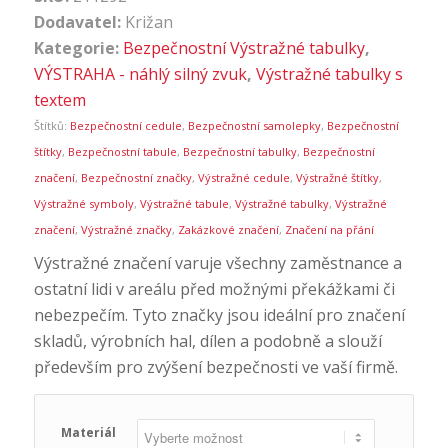
Dodavatel:
Križan
Kategorie:
Bezpečnostní Výstražné tabulky
,
VÝSTRAHA - náhlý silný zvuk
,
Výstražné tabulky s
textem
Štítků:
Bezpečnostní cedule
,
Bezpečnostní samolepky
,
Bezpečnostní
štítky
,
Bezpečnostní tabule
,
Bezpečnostní tabulky
,
Bezpečnostní
značení
,
Bezpečnostní značky
,
Výstražné cedule
,
Výstražné štítky
,
Výstražné symboly
,
Výstražné tabule
,
Výstražné tabulky
,
Výstražné
značení
,
Výstražné značky
,
Zakázkové značení
,
Značení na přání
Výstražné značení varuje všechny zaměstnance a
ostatní lidi v areálu před možnými překážkami či
nebezpečím. Tyto značky jsou ideální pro značení
skladů, výrobních hal, dílen a podobně a slouží
především pro zvýšení bezpečnosti ve vaší firmě.
Materiál