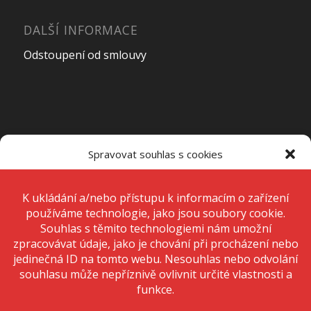
DALŠÍ INFORMACE
Odstoupení od smlouvy
OTEVÍRACÍ DOBA PRODEJNY
Spravovat souhlas s cookies
Pondělí – Pátek
7:00 – 15:00
K ukládání a/nebo přístupu k informacím o zařízení používáme
technologie, jako jsou soubory cookie. Děláme to, abychom zlepšili
zážitek z prohlížení a zobrazovali personalizované reklamy. Souhlas s
těmito technologiemi nám umožní zpracovávat údaje, jako je chování
Sobota
Zavřeno
při procházení nebo jedinečná ID na tomto webu. Nesouhlas nebo
odvolání souhlasu může nepříznivě ovlivnit určité vlastnosti a funkce.
Neděle
Zavřeno
Přijmout