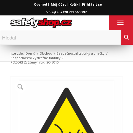
Obchod
Můj účet
Košík
Přihlásit se
Volejte: +420 731 560 797
Jste zde:
Domů
/
Obchod
/
Bezpečnostní tabulky a značky
/
Bezpečnostní Výstražné tabulky
/
POZOR! Zvýšený hluk ISO 7010