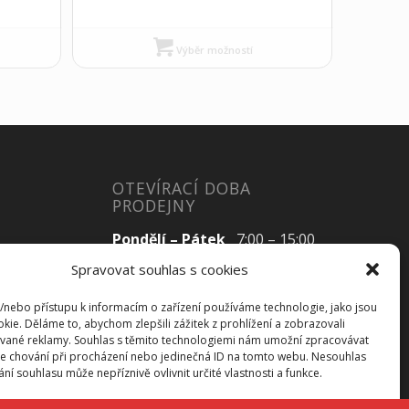
Výběr možností
OTEVÍRACÍ DOBA
PRODEJNY
Pondělí – Pátek
7:00 – 15:00
Spravovat souhlas s cookies
a/nebo přístupu k informacím o zařízení používáme technologie, jako jsou
Sobota
Zavřeno
kie. Děláme to, abychom zlepšili zážitek z prohlížení a zobrazovali
vané reklamy. Souhlas s těmito technologiemi nám umožní zpracovávat
Neděle
Zavřeno
 je chování při procházení nebo jedinečná ID na tomto webu. Nesouhlas
í souhlasu může nepříznivě ovlivnit určité vlastnosti a funkce.