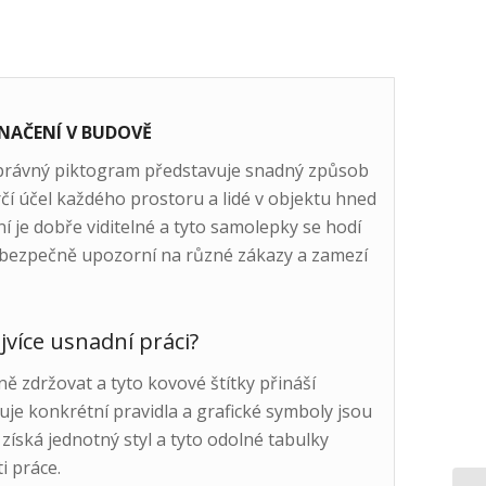
NAČENÍ V BUDOVĚ
správný piktogram představuje snadný způsob
čí účel každého prostoru a lidé v objektu hned
í je dobře viditelné a tyto samolepky se hodí
c bezpečně upozorní na různé zákazy a zamezí
více usnadní práci?
ě zdržovat a tyto kovové štítky přináší
je konkrétní pravidla a grafické symboly jsou
 získá jednotný styl a tyto odolné tabulky
i práce.