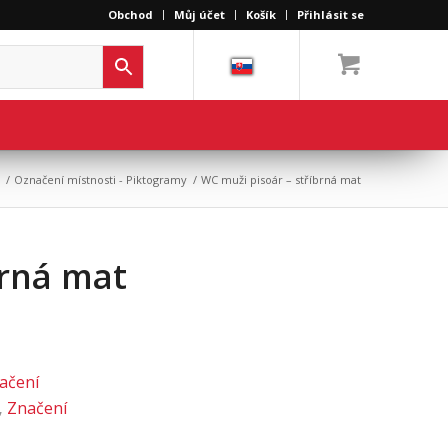
Obchod
Můj účet
Košík
Přihlásit se
r
/
Označení místnosti - Piktogramy
/
WC muži pisoár – stříbrná mat
brná mat
ačení
,
Značení