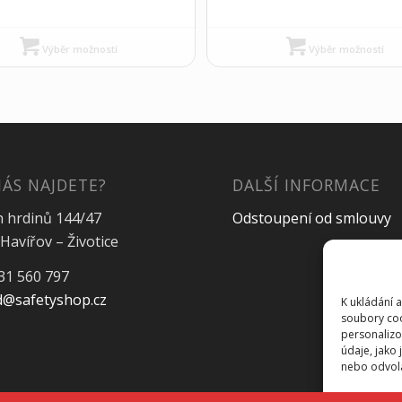
Výběr možností
Výběr možností
NÁS NAJDETE?
DALŠÍ INFORMACE
h hrdinů 144/47
Odstoupení od smlouvy
Havířov – Životice
31 560 797
@safetyshop.cz
K ukládání 
soubory coo
personalizo
údaje, jako
nebo odvolán