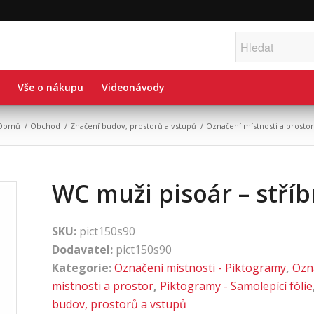
Vše o nákupu
Videonávody
Domů
/
Obchod
/
Značení budov, prostorů a vstupů
/
Označení místnosti a prosto
WC muži pisoár – stří
SKU:
pict150s90
Dodavatel:
pict150s90
Kategorie:
Označení místnosti - Piktogramy
,
Ozn
místnosti a prostor
,
Piktogramy - Samolepící fólie
budov, prostorů a vstupů