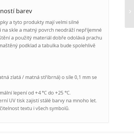
tností barev
ky a tyto produkty mají velmi silné
 i na skle a matný povrch neodráží nepříjemné
štění a použitý materiál dobře odolává prachu
maštěný podklad a tabulka bude spolehlivě
ná zlatá / matná stříbrná) o síle 0,1 mm se
mální lepení od +4 °C do +25 °C.
ní UV tisk zajistí stálé barvy na mnoho let.
itelnost textu i všech symbolů.