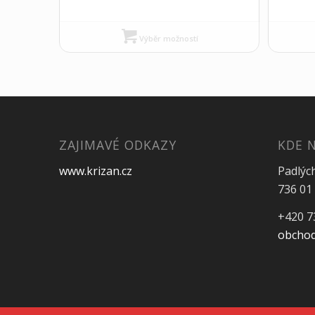
Výběr možností
ZAJIMAVÉ ODKAZY
KDE 
www.krizan.cz
Padlýc
736 01 
+420 7
obchod