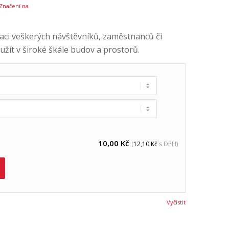
Značení na
aci veškerých návštěvníků, zaměstnanců či
yužít v široké škále budov a prostorů.
10,00
Kč
(
12,10
Kč
s DPH)
Vyčistit