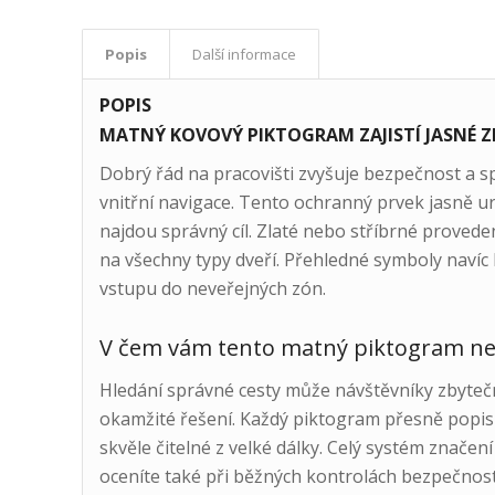
Popis
Další informace
POPIS
MATNÝ KOVOVÝ PIKTOGRAM ZAJISTÍ JASNÉ Z
Dobrý řád na pracovišti zvyšuje bezpečnost a 
vnitřní navigace. Tento ochranný prvek jasně ur
najdou správný cíl. Zlaté nebo stříbrné proveden
na všechny typy dveří. Přehledné symboly naví
vstupu do neveřejných zón.
V čem vám tento matný piktogram nej
Hledání správné cesty může návštěvníky zbytečn
okamžité řešení. Každý piktogram přesně popisu
skvěle čitelné z velké dálky. Celý systém značení
oceníte také při běžných kontrolách bezpečnost