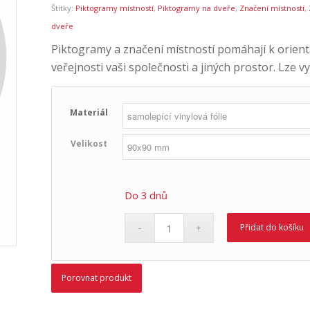
Štítky:
Piktogramy místností
,
Piktogramy na dveře
,
Značení místností
,
dveře
Piktogramy a značení místností pomáhají k orient
veřejnosti vaši společnosti a jiných prostor. Lze v
Materiál
Velikost
Do 3 dnů
Přidat do košíku
Porovnat produkt