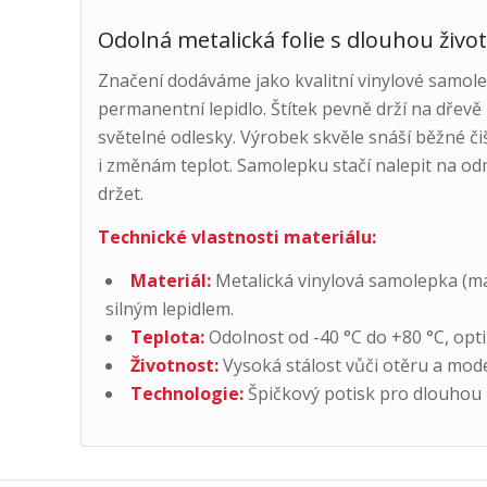
Odolná metalická folie s dlouhou živo
Značení dodáváme jako kvalitní vinylové samolep
permanentní lepidlo. Štítek pevně drží na dřevě
světelné odlesky. Výrobek skvěle snáší běžné či
i změnám teplot. Samolepku stačí nalepit na od
držet.
Technické vlastnosti materiálu:
Materiál:
Metalická vinylová samolepka (mat
silným lepidlem.
Teplota:
Odolnost od -40 °C do +80 °C, opti
Životnost:
Vysoká stálost vůči otěru a moder
Technologie:
Špičkový potisk pro dlouhou č