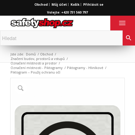
Obchod
Můj účet
Košík
Přihlásit se
Volejte: +420 731 560 797
Jste zde:
Domů
/
Obchod
/
Značení budov, prostorů a vstupů
/
Označení místnosti a prostor
/
Označení místnosti - Piktogramy
/
Piktogramy - Hliníkové
/
Piktogram – Použij ochranu očí