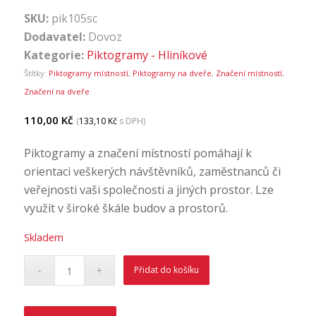
SKU:
pik105sc
Dodavatel:
Dovoz
Kategorie:
Piktogramy - Hliníkové
Štítky:
Piktogramy místností
,
Piktogramy na dveře
,
Značení místností
,
Značení na dveře
110,00
Kč
(
133,10
Kč
s DPH)
Piktogramy a značení místností pomáhají k
orientaci veškerých návštěvníků, zaměstnanců či
veřejnosti vaši společnosti a jiných prostor. Lze
využít v široké škále budov a prostorů.
Skladem
Přidat do košíku