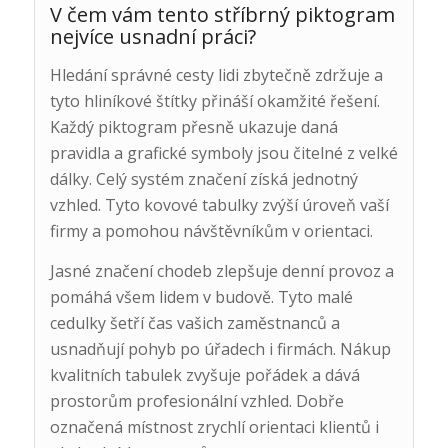
V čem vám tento stříbrný piktogram
nejvíce usnadní práci?
Hledání správné cesty lidi zbytečně zdržuje a
tyto hliníkové štítky přináší okamžité řešení.
Každý piktogram přesně ukazuje daná
pravidla a grafické symboly jsou čitelné z velké
dálky. Celý systém značení získá jednotný
vzhled. Tyto kovové tabulky zvýší úroveň vaší
firmy a pomohou návštěvníkům v orientaci.
Jasné značení chodeb zlepšuje denní provoz a
pomáhá všem lidem v budově. Tyto malé
cedulky šetří čas vašich zaměstnanců a
usnadňují pohyb po úřadech i firmách. Nákup
kvalitních tabulek zvyšuje pořádek a dává
prostorům profesionální vzhled. Dobře
označená místnost zrychlí orientaci klientů i