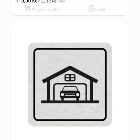
110,00
Kč
133,10
Kč
(
s DPH)
Přidat do košíku
Detail