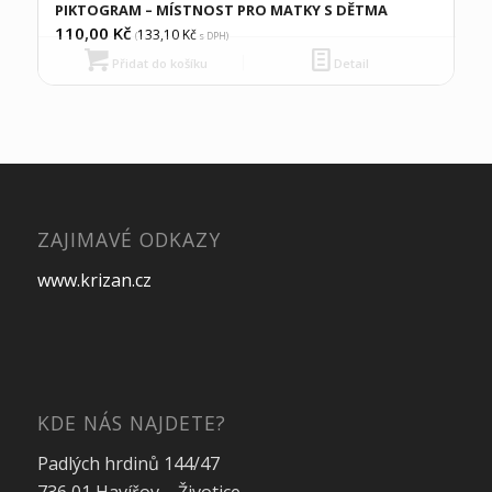
PIKTOGRAM – MÍSTNOST PRO MATKY S DĚTMA
110,00
Kč
133,10
Kč
(
s DPH)
Přidat do košíku
Detail
ZAJIMAVÉ ODKAZY
www.krizan.cz
KDE NÁS NAJDETE?
Padlých hrdinů 144/47