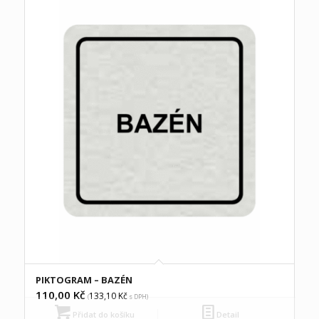
PIKTOGRAM – BAZÉN
110,00
Kč
133,10
Kč
(
s DPH)
Přidat do košíku
Detail