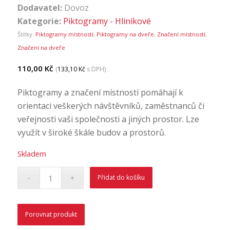
Dodavatel:
Dovoz
Kategorie:
Piktogramy - Hliníkové
Štítky:
Piktogramy místností
,
Piktogramy na dveře
,
Značení místností
,
Značení na dveře
110,00
Kč
(
133,10
Kč
s DPH)
Piktogramy a značení místností pomáhají k
orientaci veškerých návštěvníků, zaměstnanců či
veřejnosti vaši společnosti a jiných prostor. Lze
využít v široké škále budov a prostorů.
Skladem
Přidat do košíku
Porovnat produkt