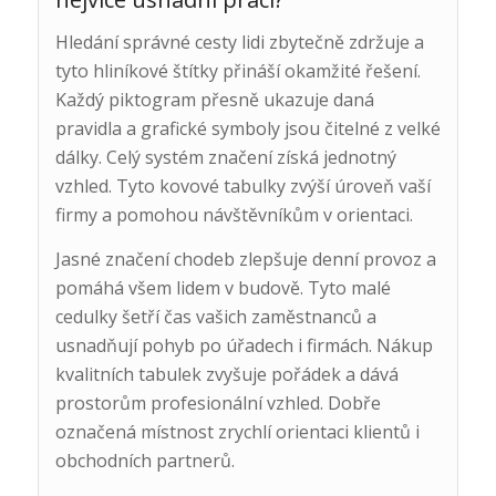
Hledání správné cesty lidi zbytečně zdržuje a
tyto hliníkové štítky přináší okamžité řešení.
Každý piktogram přesně ukazuje daná
pravidla a grafické symboly jsou čitelné z velké
dálky. Celý systém značení získá jednotný
vzhled. Tyto kovové tabulky zvýší úroveň vaší
firmy a pomohou návštěvníkům v orientaci.
Jasné značení chodeb zlepšuje denní provoz a
pomáhá všem lidem v budově. Tyto malé
cedulky šetří čas vašich zaměstnanců a
usnadňují pohyb po úřadech i firmách. Nákup
kvalitních tabulek zvyšuje pořádek a dává
prostorům profesionální vzhled. Dobře
označená místnost zrychlí orientaci klientů i
obchodních partnerů.