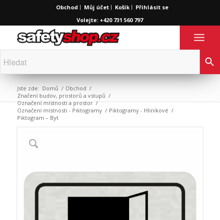
Obchod
Můj účet
Košík
Přihlásit se
Volejte: +420 731 560 797
Jste zde:
Domů
/
Obchod
/
Značení budov, prostorů a vstupů
/
Označení místnosti a prostor
/
Označení místnosti - Piktogramy
/
Piktogramy - Hliníkové
/
Piktogram – Byt