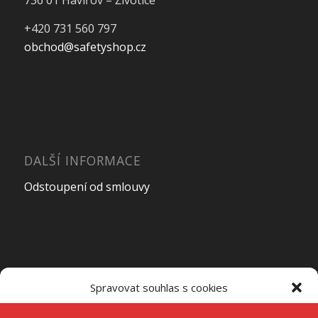
736 01 Havířov – Životice
+420 731 560 797
obchod@safetyshop.cz
DALŠÍ INFORMACE
Odstoupení od smlouvy
OTEVÍRACÍ DOBA PRODEJNY
Spravovat souhlas s cookies
Pondělí – Pátek
7:00 – 15:00
K ukládání a/nebo přístupu k informacím o zařízení používáme