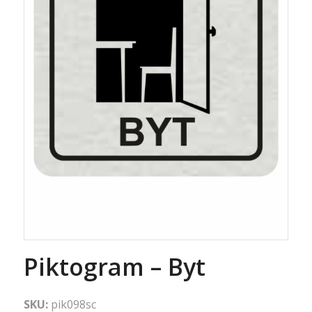
Piktogram – Byt
SKU:
pik098sc