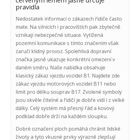
červeným lemem jasně určuje
pravidla
Nedostatek informací o zákazech řidiče často
mate. Na silnicích i pracovištích pak zbytečně
vznikají nebezpečné situace. Vytížená
pozemní komunikace s tímto značením však
zaručí klidný provoz. Spolehlivá dopravní
značka jasně ukazuje konkrétní omezení v
daném směru. Naše nabídka obsahuje
klasický zákaz vjezdu vozidel B1. Najdete zde
zákaz vjezdu motorových vozidel B11 nebo
limit pro délku souprav B17. Zvolené symboly
jsou skvěle čitelné a řidiči je dobře vidí i z velké
dálky. Celý systém má přesný řád a kovový
podklad dobře drží na každém sloupku.
Dobré označení ploch pomáhá chránit lidské
životy a tyto vkusné prvky výrazně zlepšují