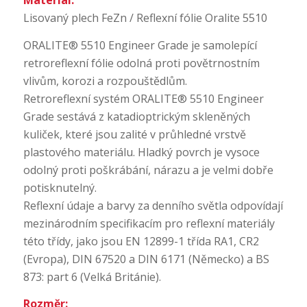
Lisovaný plech FeZn / Reflexní fólie Oralite 5510
ORALITE® 5510 Engineer Grade je samolepící
retroreflexní fólie odolná proti povětrnostním
vlivům, korozi a rozpouštědlům.
Retroreflexní systém ORALITE® 5510 Engineer
Grade sestává z katadioptrickým skleněných
kuliček, které jsou zalité v průhledné vrstvě
plastového materiálu. Hladký povrch je vysoce
odolný proti poškrábání, nárazu a je velmi dobře
potisknutelný.
Reflexní údaje a barvy za denního světla odpovídají
mezinárodním specifikacím pro reflexní materiály
této třídy, jako jsou EN 12899-1 třída RA1, CR2
(Evropa), DIN 67520 a DIN 6171 (Německo) a BS
873: part 6 (Velká Británie).
Rozměr: