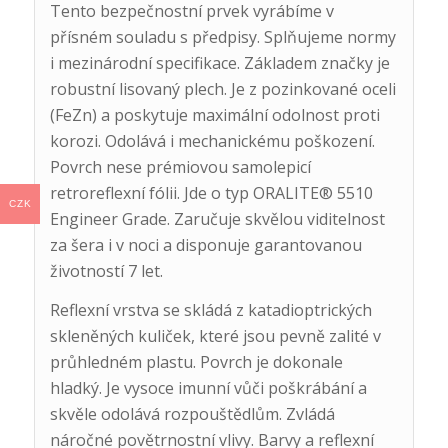
Tento bezpečnostní prvek vyrábíme v
přísném souladu s předpisy. Splňujeme normy
i mezinárodní specifikace. Základem značky je
robustní lisovaný plech. Je z pozinkované oceli
(FeZn) a poskytuje maximální odolnost proti
korozi. Odolává i mechanickému poškození.
Povrch nese prémiovou samolepicí
retroreflexní fólii. Jde o typ ORALITE® 5510
CZK
Engineer Grade. Zaručuje skvělou viditelnost
za šera i v noci a disponuje garantovanou
životností 7 let.
Reflexní vrstva se skládá z katadioptrických
skleněných kuliček, které jsou pevně zalité v
průhledném plastu. Povrch je dokonale
hladký. Je vysoce imunní vůči poškrábání a
skvěle odolává rozpouštědlům. Zvládá
náročné povětrnostní vlivy. Barvy a reflexní