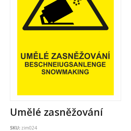
Umělé zasněžování
SKU:
zim024