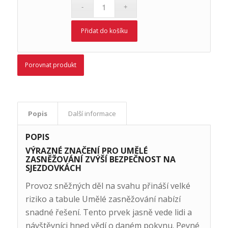
Přidat do košíku
Porovnat produkt
Popis
Další informace
POPIS
VÝRAZNÉ ZNAČENÍ PRO UMĚLÉ
ZASNĚŽOVÁNÍ ZVÝŠÍ BEZPEČNOST NA
SJEZDOVKÁCH
Provoz sněžných děl na svahu přináší velké
riziko a tabule Umělé zasněžování nabízí
snadné řešení. Tento prvek jasně vede lidi a
návštěvníci hned vědí o daném pokynu. Pevné