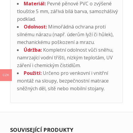
Materiál:
Pevné pěnové PVC o zvýšené
tloušťce 5 mm, zářivá bílá barva, samozhášivý
podklad.
Odolnost:
Mimořádná ochrana proti
silnému nárazu (např. úderům lyží či hůlek),
mechanickému poškození a mrazu.
Údržba:
Kompletní odolnost vůči sněhu,
namrzající vodní tříšti, nízkým teplotám, UV
záření i chemickým čistidlům.
Použití:
Určeno pro venkovní i vnitřní
CZK
montáž na sloupy, bezpečnostní matrace
sněžných děl, sítě nebo mobilní stojany.
SOUVISEJÍCÍ PRODUKTY