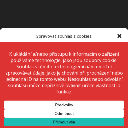
OTEVÍRACÍ DOBA PRODEJNY
Spravovat souhlas s cookies
Pondělí – Pátek
7:00 – 15:00
K ukládání a/nebo přístupu k informacím o zařízení používáme
technologie, jako jsou soubory cookie. Děláme to, abychom zlepšili
zážitek z prohlížení a zobrazovali personalizované reklamy. Souhlas s
těmito technologiemi nám umožní zpracovávat údaje, jako je chování
Sobota
Zavřeno
při procházení nebo jedinečná ID na tomto webu. Nesouhlas nebo
odvolání souhlasu může nepříznivě ovlivnit určité vlastnosti a funkce.
Neděle
Zavřeno
Přijmout
Odmítnout
Zobrazit předvolby
© 2020 Copyright - KRIŽAN - safetyshop
Zásady ochrany osobních údajů
Zásady cookies (EU)