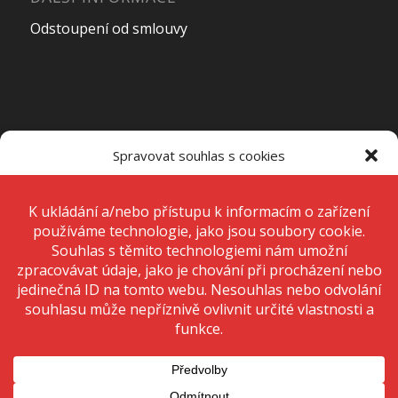
Odstoupení od smlouvy
OTEVÍRACÍ DOBA PRODEJNY
Spravovat souhlas s cookies
Pondělí – Pátek
7:00 – 15:00
K ukládání a/nebo přístupu k informacím o zařízení používáme
technologie, jako jsou soubory cookie. Děláme to, abychom zlepšili
zážitek z prohlížení a zobrazovali personalizované reklamy. Souhlas s
těmito technologiemi nám umožní zpracovávat údaje, jako je chování
Sobota
Zavřeno
při procházení nebo jedinečná ID na tomto webu. Nesouhlas nebo
odvolání souhlasu může nepříznivě ovlivnit určité vlastnosti a funkce.
Neděle
Zavřeno
Přijmout
Odmítnout