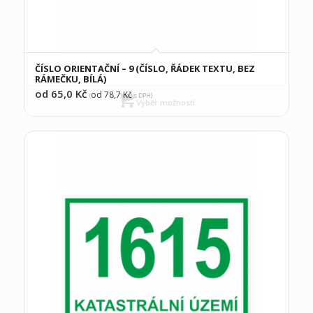
ČÍSLO ORIENTAČNÍ – 9 (ČÍSLO, ŘÁDEK TEXTU, BEZ
RÁMEČKU, BÍLÁ)
od 65,0
Kč
od 78,7
Kč
(
s DPH)
Výběr možností