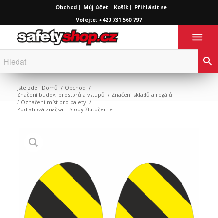
Obchod
Můj účet
Košík
Přihlásit se
Volejte: +420 731 560 797
Jste zde:
Domů
/
Obchod
/
Značení budov, prostorů a vstupů
/
Značení skladů a regálů
/
Označení míst pro palety
/
Podlahová značka – Stopy žlutočerné