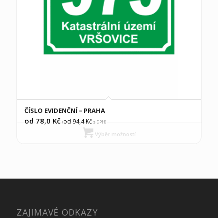
ČÍSLO EVIDENČNÍ – PRAHA
od 78,0
Kč
od 94,4
Kč
(
s DPH)
Výběr možností
ZAJIMAVÉ ODKAZY