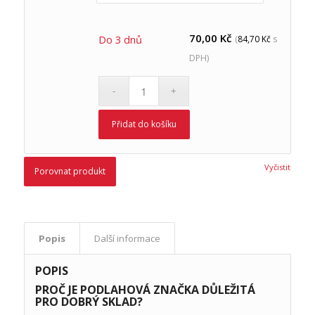
70,00
Kč
Do 3 dnů
(
84,70
Kč
s
DPH)
Přidat do košíku
Vyčistit
Porovnat produkt
Popis
Další informace
POPIS
PROČ JE PODLAHOVÁ ZNAČKA DŮLEŽITÁ
PRO DOBRÝ SKLAD?