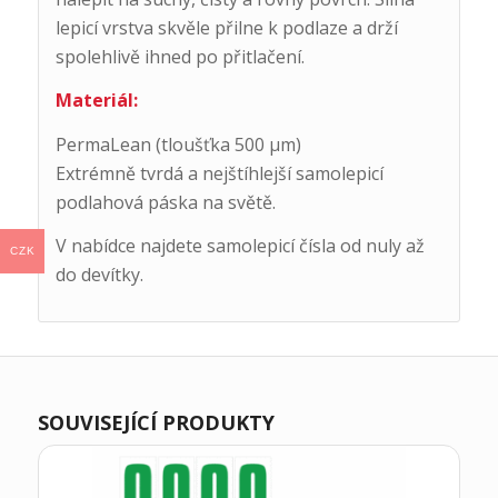
lepicí vrstva skvěle přilne k podlaze a drží
spolehlivě ihned po přitlačení.
Materiál:
PermaLean (tloušťka 500 μm)
Extrémně tvrdá a nejštíhlejší samolepicí
podlahová páska na světě.
V nabídce najdete samolepicí čísla od nuly až
CZK
do devítky.
SOUVISEJÍCÍ PRODUKTY