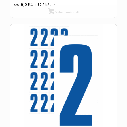
od 6,0
Kč
od 7,3
Kč
(
s DPH)
Výběr možností