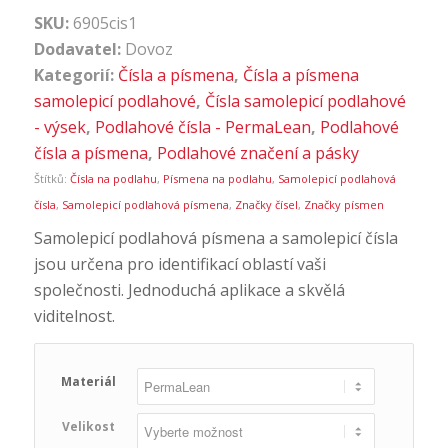
SKU:
6905cis1
Dodavatel:
Dovoz
Kategorií:
Čísla a písmena
,
Čísla a písmena
samolepicí podlahové
,
Čísla samolepicí podlahové
- výsek
,
Podlahové čísla - PermaLean
,
Podlahové
čísla a písmena
,
Podlahové značení a pásky
Štítků:
Čísla na podlahu
,
Písmena na podlahu
,
Samolepicí podlahová
čísla
,
Samolepicí podlahová písmena
,
Značky čísel
,
Značky písmen
Samolepicí podlahová písmena a samolepicí čísla
jsou určena pro identifikací oblastí vaši
společnosti. Jednoduchá aplikace a skvělá
viditelnost.
Materiál
Velikost