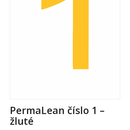
PermaLean číslo 1 –
žluté