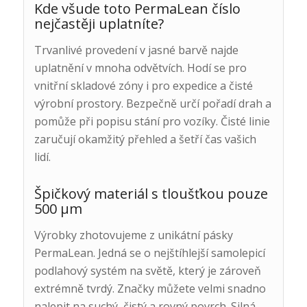
Kde všude toto PermaLean číslo
nejčastěji uplatníte?
Trvanlivé provedení v jasné barvě najde
uplatnění v mnoha odvětvích. Hodí se pro
vnitřní skladové zóny i pro expedice a čisté
výrobní prostory. Bezpečně určí pořadí drah a
pomůže při popisu stání pro vozíky. Čisté linie
zaručují okamžitý přehled a šetří čas vašich
lidí.
Špičkový materiál s tloušťkou pouze
500 μm
Výrobky zhotovujeme z unikátní pásky
PermaLean. Jedná se o nejštíhlejší samolepicí
podlahový systém na světě, který je zároveň
extrémně tvrdý. Značky můžete velmi snadno
nalepit na suchý, čistý a rovný povrch. Silná