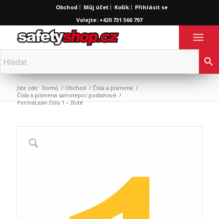
Obchod
Můj účet
Košík
Přihlásit se
Volejte: +420 731 560 797
Jste zde:
Domů
/
Obchod
/
Čísla a písmena
/
Čísla a písmena samolepicí podlahové
/
PermaLean číslo 1 – žluté