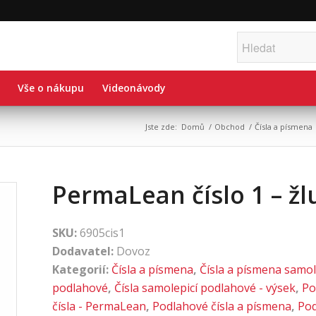
Vše o nákupu
Videonávody
Jste zde:
Domů
/
Obchod
/
Čísla a písmena
PermaLean číslo 1 – žl
SKU:
6905cis1
Dodavatel:
Dovoz
Kategorií:
Čísla a písmena
,
Čísla a písmena samol
podlahové
,
Čísla samolepicí podlahové - výsek
,
Po
čísla - PermaLean
,
Podlahové čísla a písmena
,
Po