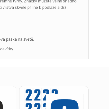
xtrémně tvrdý. Značky můžete velmi snadno
cí vrstva skvěle přilne k podlaze a drží
ová páska na světě.
devítky.