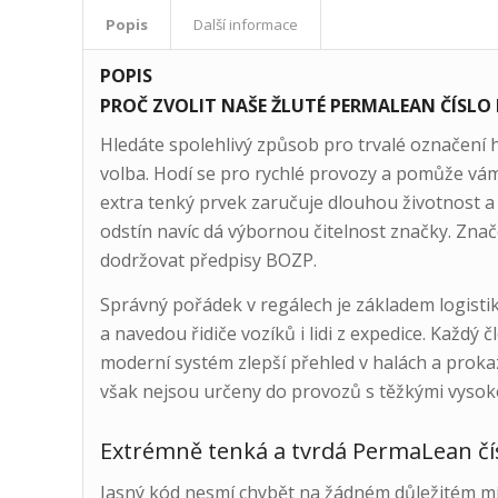
Popis
Další informace
POPIS
PROČ ZVOLIT NAŠE ŽLUTÉ PERMALEAN ČÍSLO
Hledáte spolehlivý způsob pro trvalé označení 
volba. Hodí se pro rychlé provozy a pomůže vám 
extra tenký prvek zaručuje dlouhou životnost a 
odstín navíc dá výbornou čitelnost značky. Zna
dodržovat předpisy BOZP.
Správný pořádek v regálech je základem logisti
a navedou řidiče vozíků i lidi z expedice. Každý 
moderní systém zlepší přehled v halách a proka
však nejsou určeny do provozů s těžkými vysok
Extrémně tenká a tvrdá PermaLean čí
Jasný kód nesmí chybět na žádném důležitém mí