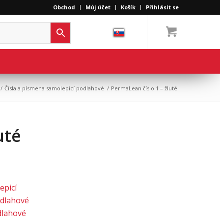
Obchod
Můj účet
Košík
Přihlásit se
/
Čísla a písmena samolepicí podlahové
/
PermaLean číslo 1 – žluté
uté
epicí
dlahové
dlahové