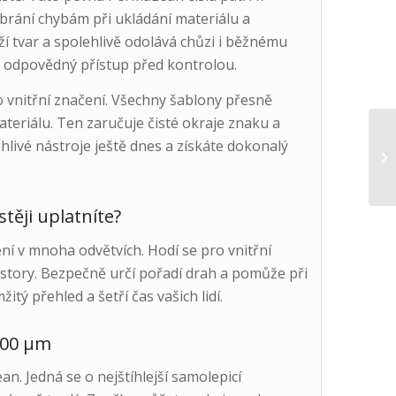
brání chybám při ukládání materiálu a
rží tvar a spolehlivě odolává chůzi i běžnému
 odpovědný přístup před kontrolou.
 vnitřní značení. Všechny šablony přesně
eriálu. Ten zaručuje čisté okraje znaku a
ehlivé nástroje ještě dnes a získáte dokonalý
těji uplatníte?
ní v mnoha odvětvích. Hodí se pro vnitřní
ostory. Bezpečně určí pořadí drah a pomůže při
itý přehled a šetří čas vašich lidí.
500 μm
. Jedná se o nejštíhlejší samolepicí