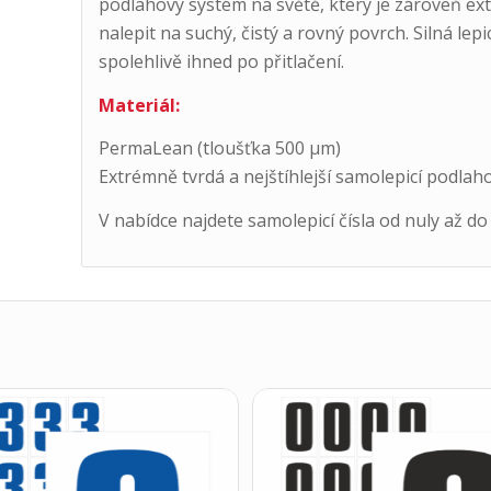
podlahový systém na světě, který je zároveň e
nalepit na suchý, čistý a rovný povrch. Silná lepi
spolehlivě ihned po přitlačení.
Materiál:
PermaLean (tloušťka 500 μm)
Extrémně tvrdá a nejštíhlejší samolepicí podlah
V nabídce najdete samolepicí čísla od nuly až do 