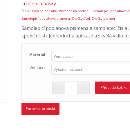
značení a pásky
Štítků:
Čísla na podlahu
,
Písmena na podlahu
,
Samolepicí podlahová čí
Samolepicí podlahová písmena
,
Značky čísel
,
Značky písmen
Samolepicí podlahová písmena a samolepicí čísla js
společnosti. Jednoduchá aplikace a skvělá viditelno
Materiál
Velikost
Přidat do košíku
Porovnat produkt