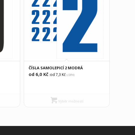
ČÍSLA SAMOLEPICÍ 2 MODRÁ
od 6,0
Kč
od 7,3
Kč
(
s DPH)
Výběr možností