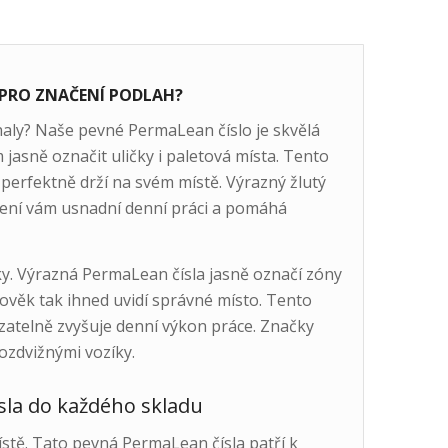
 PRO ZNAČENÍ PODLAH?
haly? Naše pevné PermaLean číslo je skvělá
jasně označit uličky i paletová místa. Tento
perfektně drží na svém místě. Výrazný žlutý
čení vám usnadní denní práci a pomáhá
ky. Výrazná PermaLean čísla jasně označí zóny
člověk tak ihned uvidí správné místo. Tento
zatelně zvyšuje denní výkon práce. Značky
ozdvižnými vozíky.
sla do každého skladu
stě. Tato pevná PermaLean čísla patří k