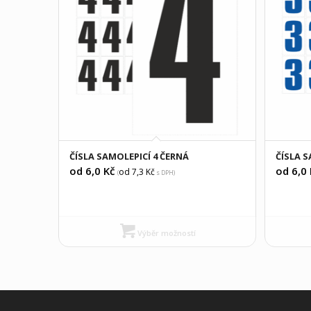
ČÍSLA SAMOLEPICÍ 4 ČERNÁ
ČÍSLA 
od 6,0
Kč
od 6,0
od 7,3
Kč
(
s DPH)
Výběr možností