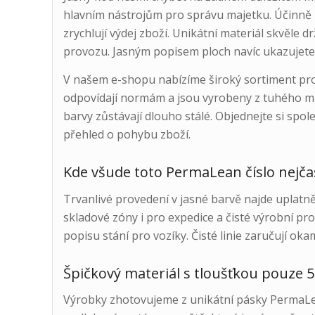
hlavním nástrojům pro správu majetku. Účinně 
zrychlují výdej zboží. Unikátní materiál skvěle d
provozu. Jasným popisem ploch navíc ukazujete
V našem e-shopu nabízíme široký sortiment pro
odpovídají normám a jsou vyrobeny z tuhého mat
barvy zůstávají dlouho stálé. Objednejte si spol
přehled o pohybu zboží.
Kde všude toto PermaLean číslo nejčas
Trvanlivé provedení v jasné barvě najde uplatně
skladové zóny i pro expedice a čisté výrobní pr
popisu stání pro vozíky. Čisté linie zaručují okamž
Špičkový materiál s tloušťkou pouze 
Výrobky zhotovujeme z unikátní pásky PermaLean