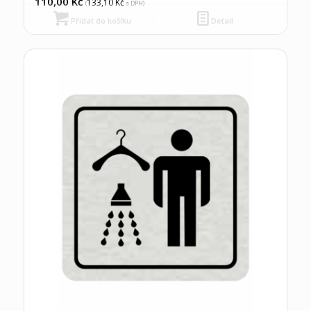
110,00
Kč
133,10
Kč
(
s DPH)
Přidat do košíku
Detail