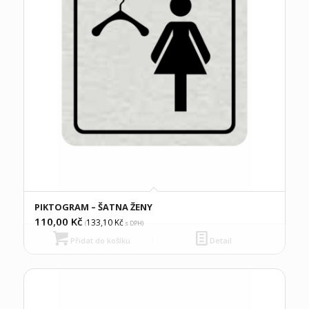
PIKTOGRAM – ŠATNA ŽENY
110,00
Kč
133,10
Kč
(
s DPH)
Přidat do košíku
Detail