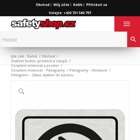
Obchod
Můj účet
Košík
Přihlásit se
Volejte: +420 731 560 797
Jste zde:
Domů
/
Obchod
/
Značení budov, prostorů a vstupů
/
Označení místnosti a prostor
/
Označení místnosti - Piktogramy
/
Piktogramy - Hliníkové
/
Piktogram – Zákaz skákání do bazénu