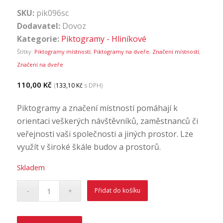
SKU:
pik096sc
Dodavatel:
Dovoz
Kategorie:
Piktogramy - Hliníkové
Štítky:
Piktogramy místností
,
Piktogramy na dveře
,
Značení místností
,
Značení na dveře
110,00
Kč
(
133,10
Kč
s DPH)
Piktogramy a značení místností pomáhají k
orientaci veškerých návštěvníků, zaměstnanců či
veřejnosti vaši společnosti a jiných prostor. Lze
využít v široké škále budov a prostorů.
Skladem
Přidat do košíku