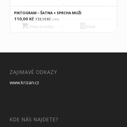
PIKTOGRAM – ŠATNA + SPRCHA MUŽI
110,00
Kč
133,10
Kč
(
s DPH)
Přidat do košíku
Detail
ZAJIMAVÉ ODKAZY
www.krizan.cz
KDE NÁS NAJDETE?