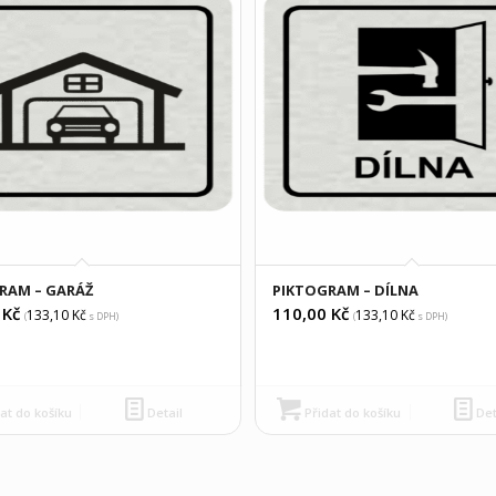
RAM – GARÁŽ
PIKTOGRAM – DÍLNA
0
Kč
110,00
Kč
133,10
Kč
133,10
Kč
(
s DPH)
(
s DPH)
at do košíku
Detail
Přidat do košíku
Det