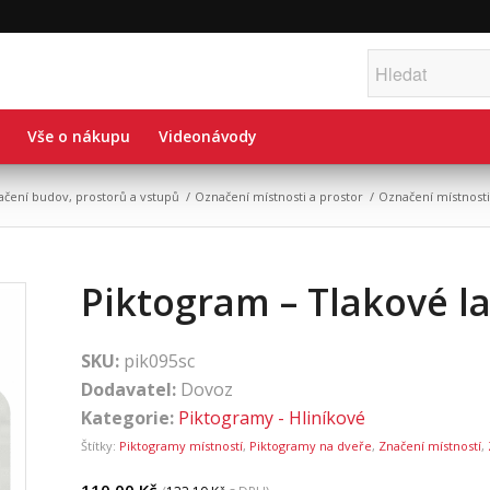
Vše o nákupu
Videonávody
ačení budov, prostorů a vstupů
/
Označení místnosti a prostor
/
Označení místnosti
Piktogram – Tlakové l
SKU:
pik095sc
Dodavatel:
Dovoz
Kategorie:
Piktogramy - Hliníkové
Štítky:
Piktogramy místností
,
Piktogramy na dveře
,
Značení místností
,