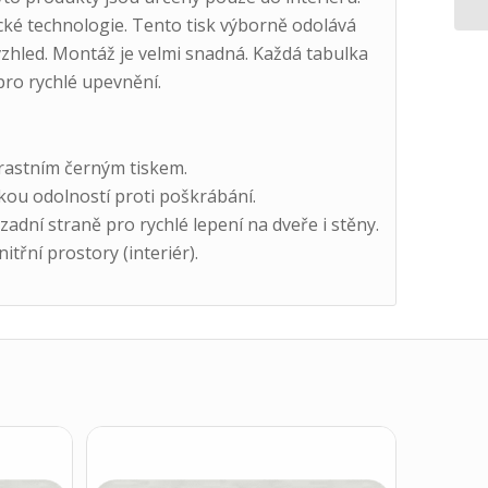
ké technologie. Tento tisk výborně odolává
 vzhled. Montáž je velmi snadná. Každá tabulka
pro rychlé upevnění.
trastním černým tiskem.
kou odolností proti poškrábání.
dní straně pro rychlé lepení na dveře i stěny.
třní prostory (interiér).