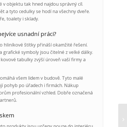
é v objektu tak hned najdou správný cíl.
ět a tyto cedulky se hodí na všechny dveře.
, toalety i sklady.
ejvíce usnadní práci?
o hliníkové štítky přináší okamžité řešení.
grafické symboly jsou čitelné z velké dálky.
 kovové tabulky zvýší úroveň vaší firmy a
pomáhá všem lidem v budově. Tyto malé
jí pohyb po úřadech i firmách. Nákup
torům profesionální vzhled. Dobře označená
partnerů.
tiskem
to produkty jsou určeny pouze do interiéru.