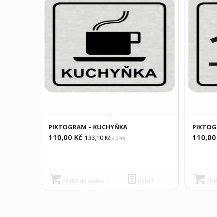
PIKTOGRAM – KUCHYŇKA
PIKTOG
110,00
Kč
110,0
133,10
Kč
(
s DPH)
Přidat do košíku
Detail
Přid