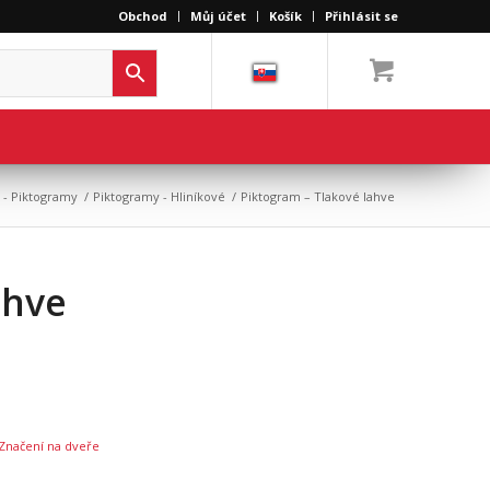
Obchod
Můj účet
Košík
Přihlásit se
 - Piktogramy
/
Piktogramy - Hliníkové
/
Piktogram – Tlakové lahve
ahve
Značení na dveře