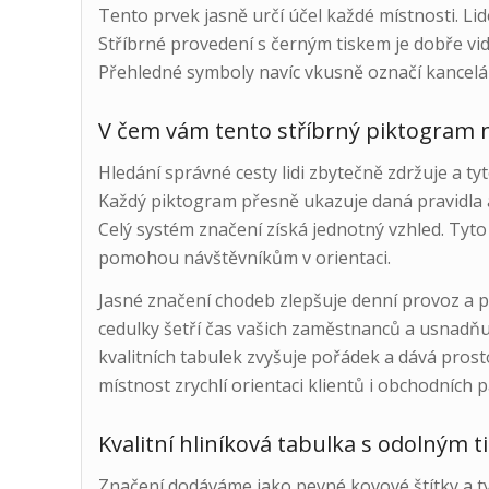
Tento prvek jasně určí účel každé místnosti. Lid
Stříbrné provedení s černým tiskem je dobře vid
Přehledné symboly navíc vkusně označí kanceláře
V čem vám tento stříbrný piktogram n
Hledání správné cesty lidi zbytečně zdržuje a tyt
Každý piktogram přesně ukazuje daná pravidla a 
Celý systém značení získá jednotný vzhled. Tyto
pomohou návštěvníkům v orientaci.
Jasné značení chodeb zlepšuje denní provoz a 
cedulky šetří čas vašich zaměstnanců a usnadňu
kvalitních tabulek zvyšuje pořádek a dává pros
místnost zrychlí orientaci klientů i obchodních 
Kvalitní hliníková tabulka s odolným 
Značení dodáváme jako pevné kovové štítky a ty