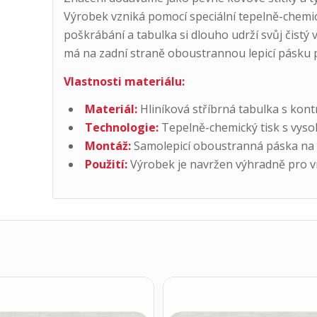
Výrobek vzniká pomocí speciální tepelně-chemic
poškrábání a tabulka si dlouho udrží svůj čistý
má na zadní straně oboustrannou lepicí pásku 
Vlastnosti materiálu:
Materiál:
Hliníková stříbrná tabulka s kon
Technologie:
Tepelně-chemický tisk s vyso
Montáž:
Samolepicí oboustranná páska na za
Použití:
Výrobek je navržen výhradně pro vni