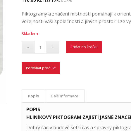
110,00
Kč
(
133,10
Kč
s DPH)
Piktogramy a značení místností pomáhají k orient
veřejnosti vaši společnosti a jiných prostor. Lze v
Skladem
Přidat do košíku
Porovnat produkt
Popis
Další informace
POPIS
HLINÍKOVÝ PIKTOGRAM ZAJISTÍ JASNÉ ZNAČEN
Dobrý řád v budově šetří čas a správný piktog