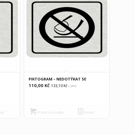
PIKTOGRAM – NEDOTÝKAT SE
110,00
Kč
133,10
Kč
(
s DPH)
ail
Přidat do košíku
Detail