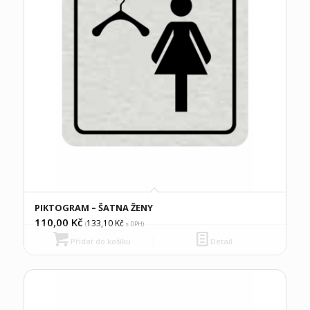
PIKTOGRAM – ŠATNA ŽENY
110,00
Kč
133,10
Kč
(
s DPH)
Přidat do košíku
Detail