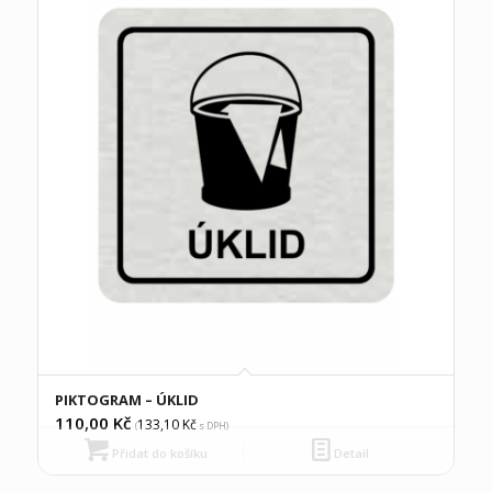
PIKTOGRAM – ÚKLID
110,00
Kč
133,10
Kč
(
s DPH)
Přidat do košíku
Detail