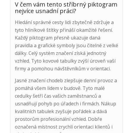
V čem vám tento stříbrný piktogram
nejvíce usnadní práci?
Hledání správné cesty lidi zbytečně zdržuje a
tyto hliníkové štítky přináší okamžité řešení.
Každý piktogram přesně ukazuje daná
pravidla a grafické symboly jsou čitelné z velké
dálky. Celý systém značení získá jednotný
vzhled. Tyto kovové tabulky zvýší úroveň vaší
firmy a pomohou návštěvníkům v orientaci.
Jasné značení chodeb zlepšuje denní provoz a
pomáhá všem lidem v budově. Tyto malé
cedulky šetří čas vašich zaměstnanců a
usnadňují pohyb po úřadech i firmách. Nákup
kvalitních tabulek zvyšuje pořádek a dává
prostorům profesionální vzhled. Dobře
označená místnost zrychlí orientaci klientů i