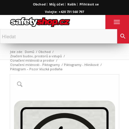
Obchod
Můj účet
Košík
Přihlásit se
Volejte: +420 731 560 797
Jste zde:
Domů
/
Obchod
/
Značení budov, prostorů a vstupů
/
Označení místnosti a prostor
/
Označení místnosti - Piktogramy
/
Piktogramy - Hliníkové
/
Piktogram – Pozor kluzká podlaha