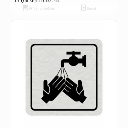
110,00
Kč
133,10
Kč
(
s DPH)
Přidat do košíku
Detail