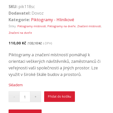
SKU:
pik118sc
Dodavatel:
Dovoz
Kategorie:
Piktogramy - Hliníkové
Štítky:
Piktogramy místností
,
Piktogramy na dveře
,
Značení místností
,
Značení na dveře
110,00
Kč
(
133,10
Kč
s DPH)
Piktogramy a značení místností pomáhají k
orientaci veškerých návštěvníků, zaměstnanců či
veřejnosti vaši společnosti a jiných prostor. Lze
využít v široké škále budov a prostorů.
Skladem
Přidat do košíku