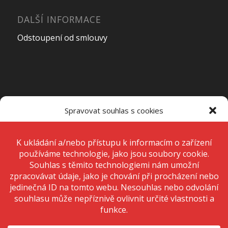
DALŠÍ INFORMACE
Odstoupení od smlouvy
OTEVÍRACÍ DOBA PRODEJNY
Spravovat souhlas s cookies
Pondělí – Pátek
7:00 – 15:00
K ukládání a/nebo přístupu k informacím o zařízení používáme
technologie, jako jsou soubory cookie. Děláme to, abychom zlepšili
zážitek z prohlížení a zobrazovali personalizované reklamy. Souhlas s
těmito technologiemi nám umožní zpracovávat údaje, jako je chování
Sobota
Zavřeno
při procházení nebo jedinečná ID na tomto webu. Nesouhlas nebo
odvolání souhlasu může nepříznivě ovlivnit určité vlastnosti a funkce.
Neděle
Zavřeno
Přijmout