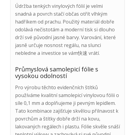
Údržba tenkých vinylových fólií je velmi
snadná a povrch stačí občas otřít vlhkým
hadříkem od prachu. Použitý materiál dobře
odolává nečistotám a moderní tisk si dlouho
drží své původní jasné barvy. Varování, které
jasně určuje nosnost regálu, na slunci
nebledne a investice se vám快速 vrátí.
Průmyslová samolepicí fólie s
vysokou odolností
Pro výrobu těchto evidenčních štítků
používáme kvalitní samolepicí vinylovou fólii o
síle 0,1 mm a doplňujeme ji pevným lepidlem.
Tato kombinace zajišťuje skvělou přilnavost k
povrchům a štítky dobře drží na kovu,
lakovaných regálech i plastu. Fólie skvěle snáší
teplotní výkyvy a zachovává si své původní