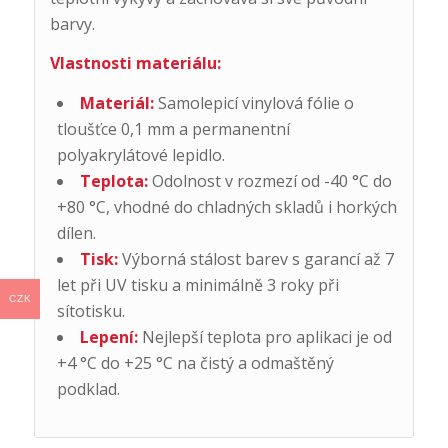
barvy.
Vlastnosti materiálu:
Materiál:
Samolepicí vinylová fólie o
tloušťce 0,1 mm a permanentní
polyakrylátové lepidlo.
Teplota:
Odolnost v rozmezí od -40 °C do
+80 °C, vhodné do chladných skladů i horkých
dílen.
Tisk:
Výborná stálost barev s garancí až 7
let při UV tisku a minimálně 3 roky při
CZK
sítotisku.
Lepení:
Nejlepší teplota pro aplikaci je od
+4 °C do +25 °C na čistý a odmaštěný
podklad.