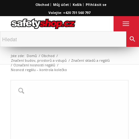
Obchod
Můj účet
Košík
Přihlásit se
Volejte: +420 731 560 797
Jste zde:
Domů
/
Obchod
/
Značení budov, prostorů a vstupů
/
Značení skladů a regálů
/
Označení nosnosti regálů
/
Nosnost regálu – kontrola kolečko