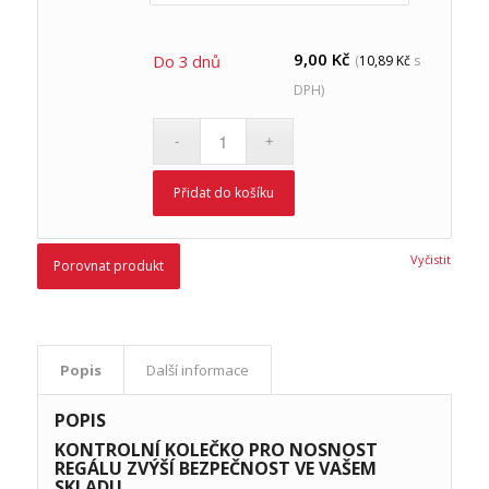
9,00
Kč
Do 3 dnů
(
10,89
Kč
s
DPH)
Přidat do košíku
Vyčistit
Porovnat produkt
Popis
Další informace
POPIS
KONTROLNÍ KOLEČKO PRO NOSNOST
REGÁLU ZVÝŠÍ BEZPEČNOST VE VAŠEM
SKLADU