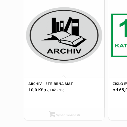
ARCHÍV – STŘÍBRNÁ MAT
ČÍSLO E
10,0
Kč
od 65,
12,1
Kč
(
s DPH)
Výběr možností