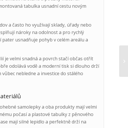
amontovaná tabulka usnadní cestu novým
dov a často ho využívají sklady, úřady nebo
splňují nároky na odolnost a pro rychlý
ní pater usnadňuje pohyb v celém areálu a
ií je velmi snadná a povrch stačí občas otřít
bře odolává vodě a moderní tisk si dlouho drží
 vůbec nebledne a investice do stálého
ateriálů
ohebné samolepky a oba produkty mají velmi
snému počasí a plastové tabulky z pěnového
ase mají silné lepidlo a perfektně drží na