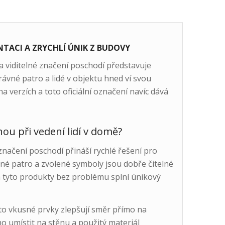
TACI A ZRYCHLÍ ÚNIK Z BUDOVY
a viditelné značení poschodí představuje
ávné patro a lidé v objektu hned ví svou
 verzích a toto oficiální označení navíc dává
ou při vedení lidí v domě?
značení poschodí přináší rychlé řešení pro
né patro a zvolené symboly jsou dobře čitelné
 a tyto produkty bez problému splní únikový
to vkusné prvky zlepšují směr přímo na
o umístit na stěnu a použitý materiál