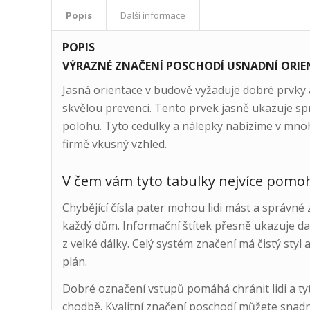
Popis
Další informace
POPIS
VÝRAZNÉ ZNAČENÍ POSCHODÍ USNADNÍ ORIEN
Jasná orientace v budově vyžaduje dobré prvky 
skvělou prevenci. Tento prvek jasně ukazuje spr
polohu. Tyto cedulky a nálepky nabízíme v mnoha
firmě vkusný vzhled.
V čem vám tyto tabulky nejvíce pomoh
Chybějící čísla pater mohou lidi mást a správné 
každý dům. Informační štítek přesně ukazuje da
z velké dálky. Celý systém značení má čistý styl
plán.
Dobré označení vstupů pomáhá chránit lidi a ty
chodbě. Kvalitní značení poschodí můžete snadn