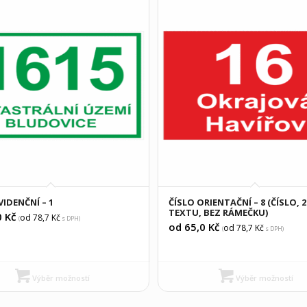
VIDENČNÍ – 1
ČÍSLO ORIENTAČNÍ – 8 (ČÍSLO, 
TEXTU, BEZ RÁMEČKU)
0
Kč
od 78,7
Kč
(
s DPH)
od 65,0
Kč
od 78,7
Kč
(
s DPH)
Výběr možností
Výběr možností