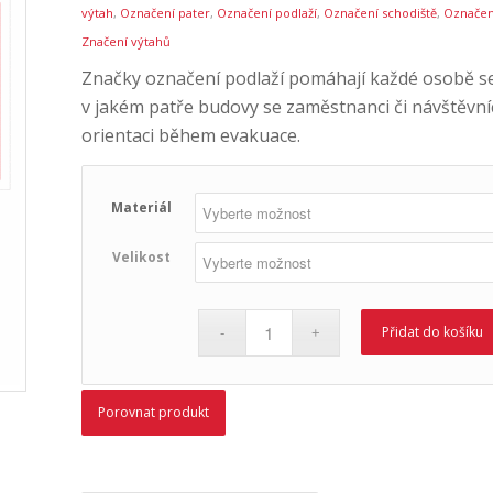
výtah
,
Označení pater
,
Označení podlaží
,
Označení schodiště
,
Označen
Značení výtahů
Značky označení podlaží pomáhají každé osobě se
v jakém patře budovy se zaměstnanci či návštěvníci
orientaci během evakuace.
Materiál
Velikost
Přidat do košíku
Porovnat produkt