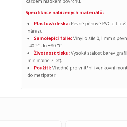
každém hladkém povrchu.
Specifikace nabízených materiálů:
Plastová deska:
Pevné pěnové PVC o tloušťc
nárazu.
Samolepicí folie:
Vinyl o síle 0,1 mm s pev
-40 °C do +80 °C.
Životnost tisku:
Vysoká stálost barev grafi
minimálně 7 let).
Použití:
Vhodné pro vnitřní i venkovní mont
do mezipater.