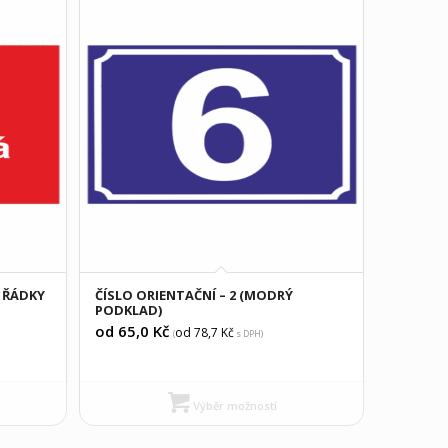
2 ŘÁDKY
ČÍSLO ORIENTAČNÍ – 2 (MODRÝ
PODKLAD)
od 65,0
Kč
od 78,7
Kč
(
s DPH)
Výběr možností