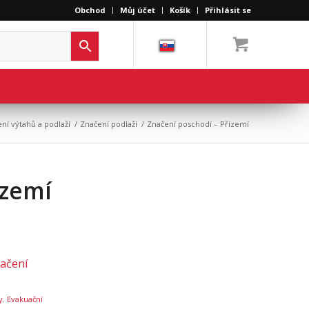
Obchod
Můj účet
Košík
Přihlásit se
ní výtahů a podlaží
/
Značení podlaží
/
Značení poschodí – Přízemí
ízemí
ačení
y
,
Evakuační