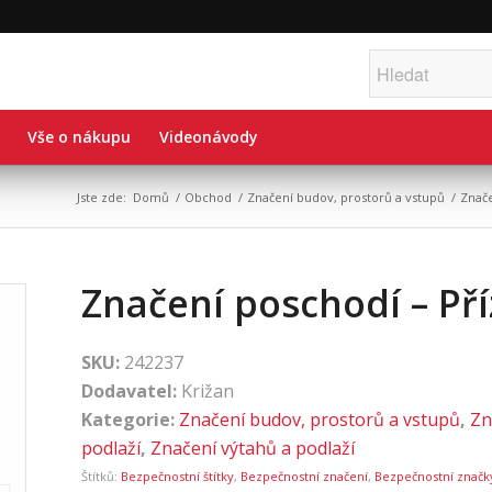
Vše o nákupu
Videonávody
Jste zde:
Domů
/
Obchod
/
Značení budov, prostorů a vstupů
/
Znače
Značení poschodí – Př
SKU:
242237
Dodavatel:
Križan
Kategorie:
Značení budov, prostorů a vstupů
,
Zn
podlaží
,
Značení výtahů a podlaží
Štítků:
Bezpečnostní štítky
,
Bezpečnostní značení
,
Bezpečnostní značk