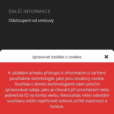
DALŠÍ INFORMACE
Odstoupení od smlouvy
OTEVÍRACÍ DOBA PRODEJNY
Spravovat souhlas s cookies
Pondělí – Pátek
7:00 – 15:00
K ukládání a/nebo přístupu k informacím o zařízení používáme
technologie, jako jsou soubory cookie. Děláme to, abychom zlepšili
zážitek z prohlížení a zobrazovali personalizované reklamy. Souhlas s
těmito technologiemi nám umožní zpracovávat údaje, jako je chování
Sobota
Zavřeno
při procházení nebo jedinečná ID na tomto webu. Nesouhlas nebo
odvolání souhlasu může nepříznivě ovlivnit určité vlastnosti a funkce.
Neděle
Zavřeno
Přijmout