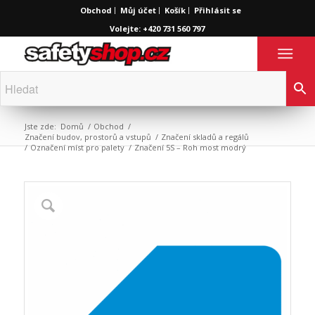
Obchod
Můj účet
Košík
Přihlásit se
Volejte: +420 731 560 797
Jste zde:
Domů
/
Obchod
/
Značení budov, prostorů a vstupů
/
Značení skladů a regálů
/
Označení míst pro palety
/
Značení 5S – Roh most modrý