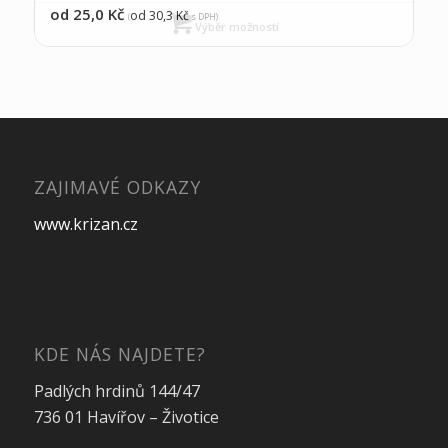
od 25,0
Kč
od 30,3
Kč
(
s DPH)
Výběr možností
ZAJIMAVÉ ODKAZY
www.krizan.cz
KDE NÁS NAJDETE?
Padlých hrdinů 144/47
736 01 Havířov – Životice