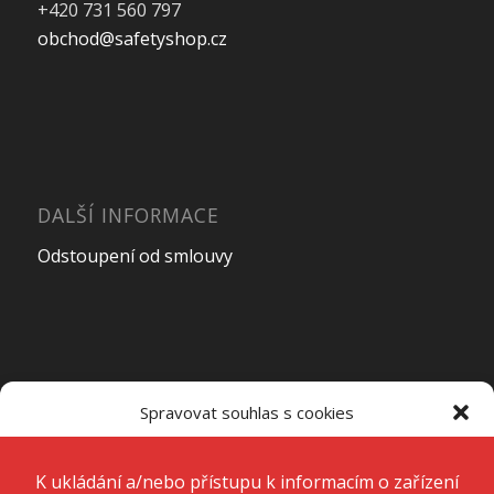
+420 731 560 797
obchod@safetyshop.cz
DALŠÍ INFORMACE
Odstoupení od smlouvy
OTEVÍRACÍ DOBA PRODEJNY
Spravovat souhlas s cookies
Pondělí – Pátek
7:00 – 15:00
K ukládání a/nebo přístupu k informacím o zařízení používáme
technologie, jako jsou soubory cookie. Děláme to, abychom zlepšili