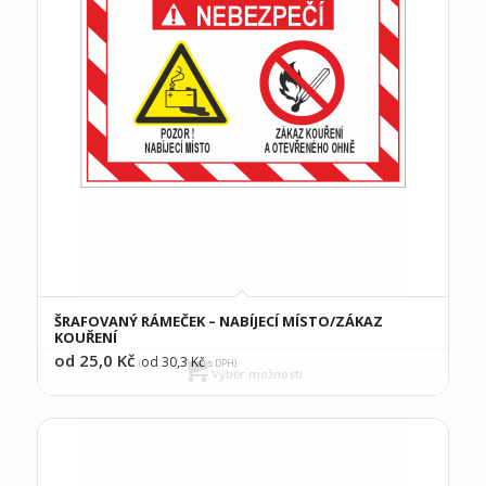
ŠRAFOVANÝ RÁMEČEK – NABÍJECÍ MÍSTO/ZÁKAZ
KOUŘENÍ
od 25,0
Kč
od 30,3
Kč
(
s DPH)
Výběr možností