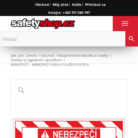
Obchod
Můj účet
Košík
Přihlásit se
Volejte: +420 731 560 797
Jste zde:
Domů
/
Obchod
/
Bezpečnostní tabulky a značky
/
Značky se signálním rámečkem
/
NEBEZPEČÍ – NEBEZPEČÍ PÁDU/ POUŽIJ POSTROJ