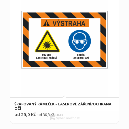
ŠRAFOVANÝ RÁMEČEK – LASEROVÉ ZÁŘENÍ/OCHRANA
OČÍ
od 25,0
Kč
od 30,3
Kč
(
s DPH)
Výběr možností