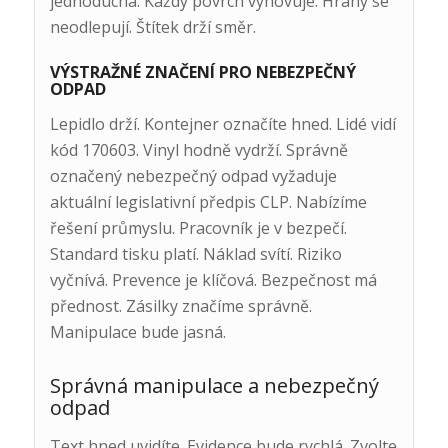
jednoduchá. Každý povrch vyhovuje. Hrany se
neodlepují. Štítek drží směr.
VÝSTRAŽNÉ ZNAČENÍ PRO NEBEZPEČNÝ
ODPAD
Lepidlo drží. Kontejner označíte hned. Lidé vidí
kód 170603. Vinyl hodně vydrží. Správně
označený nebezpečný odpad vyžaduje
aktuální legislativní předpis CLP. Nabízíme
řešení průmyslu. Pracovník je v bezpečí.
Standard tisku platí. Náklad svítí. Riziko
vyčnívá. Prevence je klíčová. Bezpečnost má
přednost. Zásilky značíme správně.
Manipulace bude jasná.
Správná manipulace a nebezpečný
odpad
Text hned uvidíte. Evidence bude rychlá. Zvolte