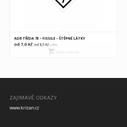
ADR TŘÍDA 7E – FISSILE – ŠTĚPNÉ LÁTKY
od 7,0
Kč
od 8,5
Kč
(
s DPH)
Výběr možností
ZAJIMAVÉ ODKAZY
www.krizan.cz