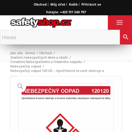
Obchod
Můj účet
Košík
Přihlásit se
Volejte: +420 731 560 797
Jste zde:
Domů
/
Obchod
/
Značení nebezpečných látek a obalů
/
Označení Nebezpečného a Ostatního odpadu
/
Nebezpečný odpad
/
Nebezpečný odpad 120120 – Upotřebené brusné nástroje a
…....