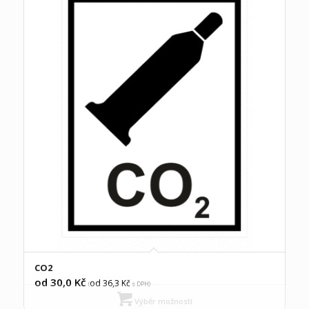
CO2
od 30,0
Kč
od 36,3
Kč
(
s DPH)
Výběr možností