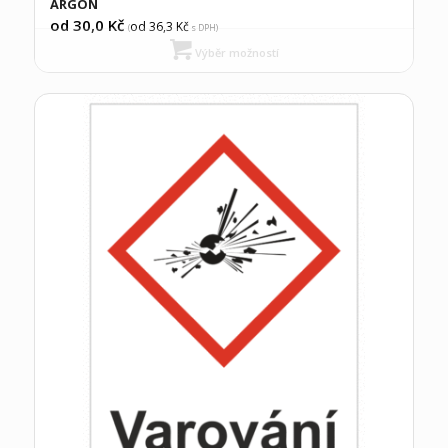
ARGON
od 30,0
Kč
od 36,3
Kč
(
s DPH)
Výběr možností