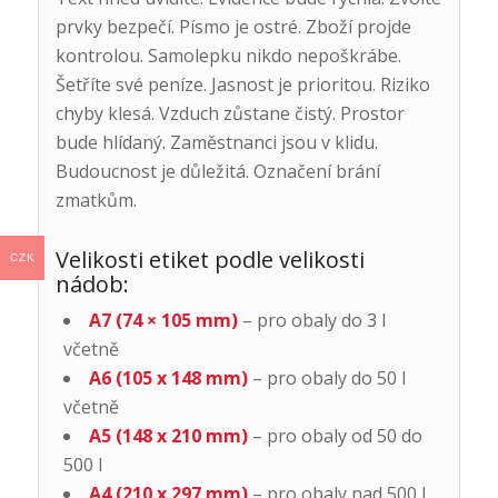
prvky bezpečí. Písmo je ostré. Zboží projde
kontrolou. Samolepku nikdo nepoškrábe.
Šetříte své peníze. Jasnost je prioritou. Riziko
chyby klesá. Vzduch zůstane čistý. Prostor
bude hlídaný. Zaměstnanci jsou v klidu.
Budoucnost je důležitá. Označení brání
zmatkům.
Velikosti etiket podle velikosti
CZK
nádob:
A7 (74 × 105 mm)
– pro obaly do 3 l
včetně
A6 (105 x 148 mm)
– pro obaly do 50 l
včetně
A5 (148 x 210 mm)
– pro obaly od 50 do
500 l
A4 (210 x 297 mm)
– pro obaly nad 500 l