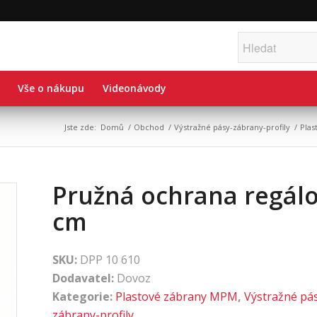
Vše o nákupu
Videonávody
Jste zde:
Domů
/
Obchod
/
Výstražné pásy-zábrany-profily
/
Pla
Pružná ochrana regálo
cm
SKU:
DPP 10 610
Dodavatel:
Dovoz
Kategorie:
Plastové zábrany MPM
,
Výstražné pá
zábrany-profily