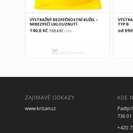
VÝSTRAŽNÝ BEZPEČNOSTNÍ KUŽEL –
VÝSTRA
NEBEZPEČÍ UKLOUZNUTÍ
TYP B
140,0
Kč
od 690
169,4
Kč
(
s DPH)
Výběr možností
ZAJIMAVÉ ODKAZY
KDE 
www.krizan.cz
Padlýc
736 01 
+420 7