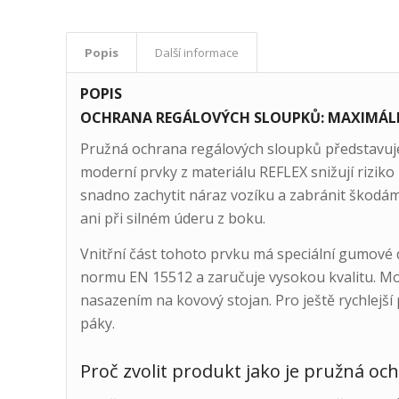
Popis
Další informace
POPIS
OCHRANA REGÁLOVÝCH SLOUPKŮ: MAXIMÁLNÍ
Pružná ochrana regálových sloupků představuje
moderní prvky z materiálu REFLEX snižují riziko
snadno zachytit náraz vozíku a zabránit škodám
ani při silném úderu z boku.
Vnitřní část tohoto prvku má speciální gumové d
normu EN 15512 a zaručuje vysokou kvalitu. Mo
nasazením na kovový stojan. Pro ještě rychlejš
páky.
Proč zvolit produkt jako je pružná oc