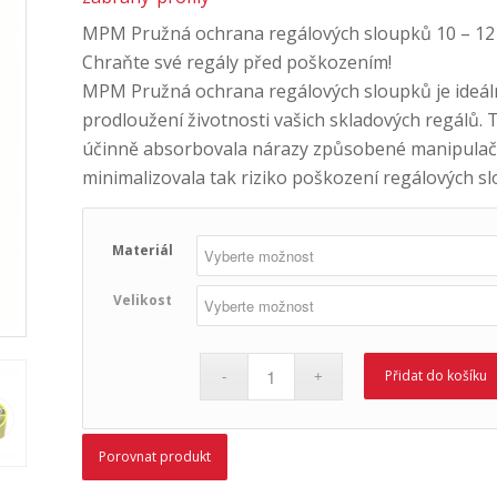
MPM Pružná ochrana regálových sloupků 10 – 12 
Chraňte své regály před poškozením!
MPM Pružná ochrana regálových sloupků je ideál
prodloužení životnosti vašich skladových regálů. 
účinně absorbovala nárazy způsobené manipulační
minimalizovala tak riziko poškození regálových s
Materiál
Velikost
Přidat do košíku
Porovnat produkt