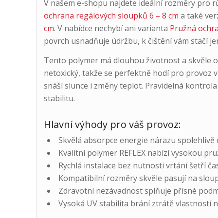
V našem e-shopu najdete ideální rozměry pro r
ochrana regálových sloupků 6 – 8 cm
a také ver
cm
. V nabídce nechybí ani varianta
Pružná ochra
povrch usnadňuje údržbu, k čištění vám stačí je
Tento polymer má dlouhou životnost a skvěle o
netoxický, takže se perfektně hodí pro provoz v
snáší slunce i změny teplot. Pravidelná kontrola 
stabilitu.
Hlavní výhody pro váš provoz:
Skvělá absorpce energie nárazu spolehlivě c
Kvalitní polymer REFLEX nabízí vysokou pru
Rychlá instalace bez nutnosti vrtání šetří čas
Kompatibilní rozměry skvěle pasují na slou
Zdravotní nezávadnost splňuje přísné podmí
Vysoká UV stabilita brání ztrátě vlastností 