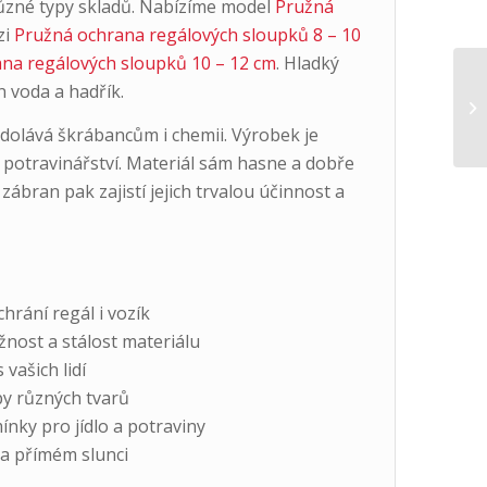
ůzné typy skladů. Nabízíme model
Pružná
zi
Pružná ochrana regálových sloupků 8 – 10
na regálových sloupků 10 – 12 cm
. Hladký
n voda a hadřík.
dolává škrábancům i chemii. Výrobek je
 potravinářství. Materiál sám hasne a dobře
zábran pak zajistí jejich trvalou účinnost a
hrání regál i vozík
žnost a stálost materiálu
 vašich lidí
py různých tvarů
nky pro jídlo a potraviny
na přímém slunci