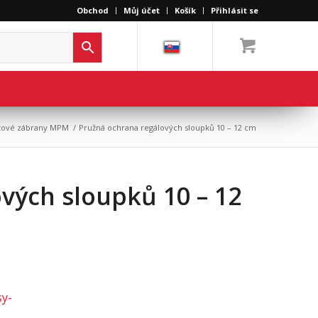
Obchod
Můj účet
Košík
Přihlásit se
stové zábrany MPM
/
Pružná ochrana regálových sloupků 10 – 12 cm
vých sloupků 10 – 12
sy-