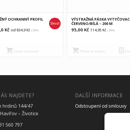
ŽNÝ OCHRANNÝ PROFIL
VÝSTRAŽNÁ PÁSKA VYTYČOVAC
Sleva!
ČERVENO/BÍLÁ – 200 M
,0
Kč
95,00
Kč
od 834,9
Kč
114,95
Kč
(
s DPH)
(
s DPH)
Výběr možností
Přidat do košíku
Det
NÁS NAJDETE?
DALŠÍ INFORMACE
h hrdinů 144/47
Odstoupení od smlouvy
Havířov – Životice
31 560 797