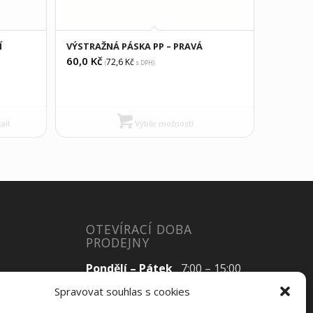
Í
VÝSTRAŽNÁ PÁSKA PP – PRAVÁ
60,0
Kč
72,6
Kč
(
s DPH)
ail
Výběr možností
OTEVÍRACÍ DOBA
PRODEJNY
Pondělí – Pátek
7:00 – 15:00
Spravovat souhlas s cookies