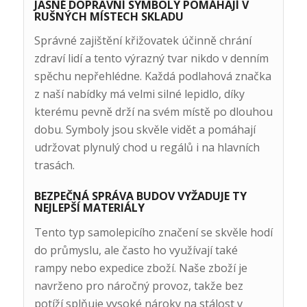
JASNÉ DOPRAVNÍ SYMBOLY POMÁHAJÍ V
RUŠNÝCH MÍSTECH SKLADU
Správné zajištění křižovatek účinně chrání
zdraví lidí a tento výrazný tvar nikdo v denním
spěchu nepřehlédne. Každá podlahová značka
z naší nabídky má velmi silné lepidlo, díky
kterému pevně drží na svém místě po dlouhou
dobu. Symboly jsou skvěle vidět a pomáhají
udržovat plynulý chod u regálů i na hlavních
trasách.
BEZPEČNÁ SPRÁVA BUDOV VYŽADUJE TY
NEJLEPŠÍ MATERIÁLY
Tento typ samolepicího značení se skvěle hodí
do průmyslu, ale často ho využívají také
rampy nebo expedice zboží. Naše zboží je
navrženo pro náročný provoz, takže bez
potíží splňuje vysoké nároky na stálost v