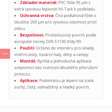
Základní materiál:
PVC fólie 95 µm s
extra vysokou lepivostí Hi-Tack k podkladu.
Ochranná vrstva:
Čirá podlahová fólie o
tloušťce 200 µm pro vysokou odolnost proti
otěru.
Bezpečnost:
Protiskluzový povrch podle
evropské normy DIN 51130 třídy R9.
Použití:
Určeno do interiéru pro sklady,
vnitřní cesty, tovární haly, dílny a rampy.
CZK
Montáž:
Rychlá a jednoduchá aplikace
svépomocí bez nutnosti dlouhého přerušení
provozu.
Aplikace:
Podmínkou je lepení na zcela
suchý, čistý, odmaštěný a hladký povrch.