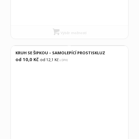
Výběr možností
KRUH SE ŠIPKOU – SAMOLEPÍCÍ PROSTISKLUZ
od 10,0
Kč
od 12,1
Kč
(
s DPH)