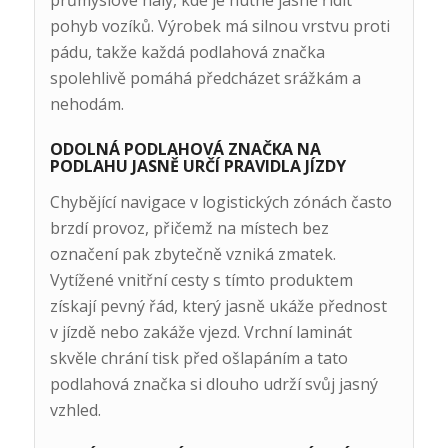
průmyslové haly, kde je nutné jasně řídit
pohyb vozíků. Výrobek má silnou vrstvu proti
pádu, takže každá podlahová značka
spolehlivě pomáhá předcházet srážkám a
nehodám.
ODOLNÁ PODLAHOVÁ ZNAČKA NA
PODLAHU JASNĚ URČÍ PRAVIDLA JÍZDY
Chybějící navigace v logistických zónách často
brzdí provoz, přičemž na místech bez
označení pak zbytečně vzniká zmatek.
Vytížené vnitřní cesty s tímto produktem
získají pevný řád, který jasně ukáže přednost
v jízdě nebo zakáže vjezd. Vrchní laminát
skvěle chrání tisk před ošlapáním a tato
podlahová značka si dlouho udrží svůj jasný
vzhled.