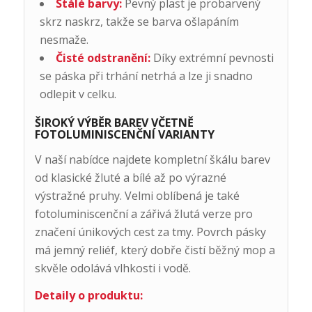
Stálé barvy:
Pevný plast je probarvený
skrz naskrz, takže se barva ošlapáním
nesmaže.
Čisté odstranění:
Díky extrémní pevnosti
se páska při trhání netrhá a lze ji snadno
odlepit v celku.
ŠIROKÝ VÝBĚR BAREV VČETNĚ
FOTOLUMINISCENČNÍ VARIANTY
V naší nabídce najdete kompletní škálu barev
od klasické žluté a bílé až po výrazné
výstražné pruhy. Velmi oblíbená je také
fotoluminiscenční a zářivá žlutá verze pro
značení únikových cest za tmy. Povrch pásky
má jemný reliéf, který dobře čistí běžný mop a
skvěle odolává vlhkosti i vodě.
Detaily o produktu: