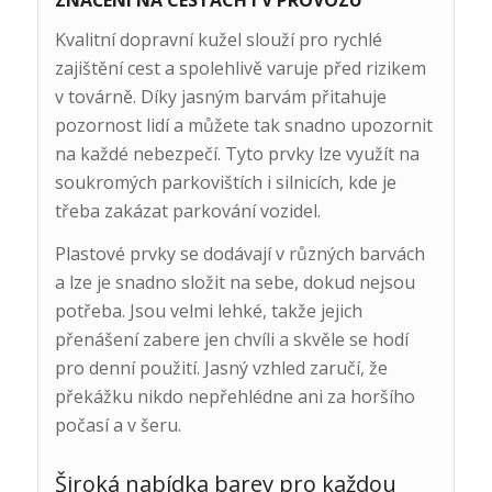
ZNAČENÍ NA CESTÁCH I V PROVOZU
Kvalitní dopravní kužel slouží pro rychlé
zajištění cest a spolehlivě varuje před rizikem
v továrně. Díky jasným barvám přitahuje
pozornost lidí a můžete tak snadno upozornit
na každé nebezpečí. Tyto prvky lze využít na
soukromých parkovištích i silnicích, kde je
třeba zakázat parkování vozidel.
Plastové prvky se dodávají v různých barvách
a lze je snadno složit na sebe, dokud nejsou
potřeba. Jsou velmi lehké, takže jejich
přenášení zabere jen chvíli a skvěle se hodí
pro denní použití. Jasný vzhled zaručí, že
překážku nikdo nepřehlédne ani za horšího
počasí a v šeru.
Široká nabídka barev pro každou