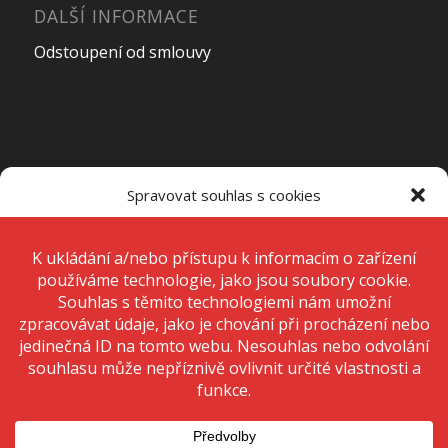
DALŠÍ INFORMACE
Odstoupení od smlouvy
OTEVÍRACÍ DOBA PRODEJNY
Spravovat souhlas s cookies
Pondělí – Pátek
7:00 – 15:00
K ukládání a/nebo přístupu k informacím o zařízení používáme
technologie, jako jsou soubory cookie. Děláme to, abychom zlepšili
zážitek z prohlížení a zobrazovali personalizované reklamy. Souhlas s
těmito technologiemi nám umožní zpracovávat údaje, jako je chování
Sobota
Zavřeno
při procházení nebo jedinečná ID na tomto webu. Nesouhlas nebo
odvolání souhlasu může nepříznivě ovlivnit určité vlastnosti a funkce.
Neděle
Zavřeno
Přijmout
Odmítnout