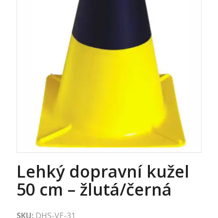
Lehký dopravní kužel
50 cm – žlutá/černá
SKU:
DHS-VE-31