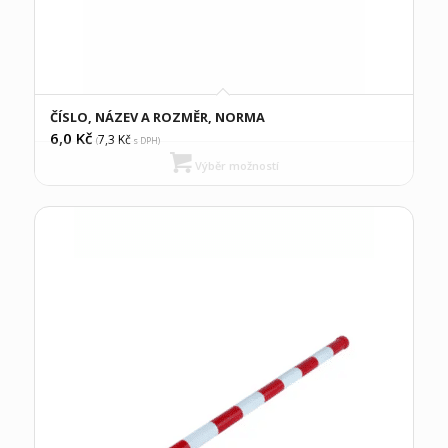
ČÍSLO, NÁZEV A ROZMĚR, NORMA
6,0
Kč
7,3
Kč
(
s DPH)
Výběr možností