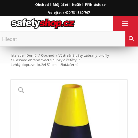
Obchod
Můj účet
Košík
Přihlásit se
Volejte: +420 731 560 797
Jste zde:
Domů
/
Obchod
/
Výstražné pásy-zábrany-profily
/
Plastové ohraničovací sloupky a řetězy
/
Lehký dopravní kužel 50 cm – žlutá/černá