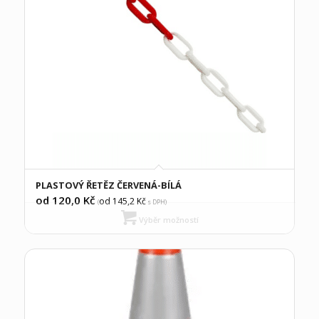
PLASTOVÝ ŘETĚZ ČERVENÁ-BÍLÁ
od 120,0
Kč
od 145,2
Kč
(
s DPH)
Výběr možností