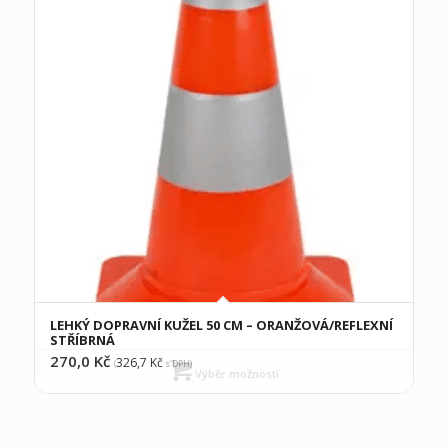
LEHKÝ DOPRAVNÍ KUŽEL 50 CM – ORANŽOVÁ/REFLEXNÍ
STŘÍBRNÁ
270,0
Kč
326,7
Kč
(
s DPH)
Výběr možností