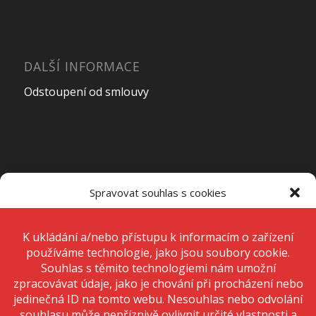
DALŠÍ INFORMACE
Odstoupení od smlouvy
OTEVÍRACÍ DOBA PRODEJNY
Spravovat souhlas s cookies
Pondělí – Pátek
7:00 – 15:00
K ukládání a/nebo přístupu k informacím o zařízení používáme
technologie, jako jsou soubory cookie. Děláme to, abychom zlepšili
zážitek z prohlížení a zobrazovali personalizované reklamy. Souhlas s
těmito technologiemi nám umožní zpracovávat údaje, jako je chování
Sobota
Zavřeno
při procházení nebo jedinečná ID na tomto webu. Nesouhlas nebo
odvolání souhlasu může nepříznivě ovlivnit určité vlastnosti a funkce.
Neděle
Zavřeno