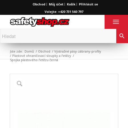
Obchod
Můj účet
Košík
Přihlásit se
Volejte: +420 731 560 797
Jste zde:
Domů
/
Obchod
/
Výstražné pásy-zábrany-profily
/
Plastové ohraničovací sloupky a řetězy
/
Spojka plastového řetězu černá