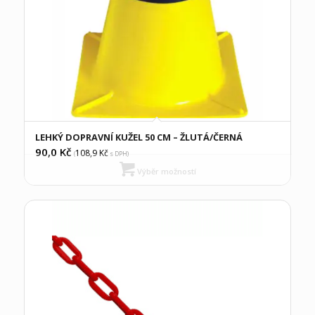
LEHKÝ DOPRAVNÍ KUŽEL 50 CM – ŽLUTÁ/ČERNÁ
90,0
Kč
108,9
Kč
(
s DPH)
Výběr možností