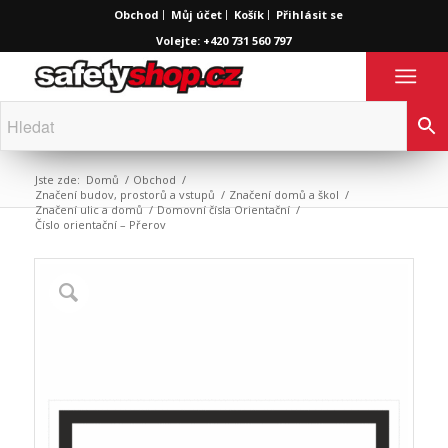
Obchod
Můj účet
Košík
Přihlásit se
Volejte: +420 731 560 797
Jste zde:
Domů
/
Obchod
/
Značení budov, prostorů a vstupů
/
Značení domů a škol
/
Značení ulic a domů
/
Domovní čísla Orientační
/
Číslo orientační – Přerov