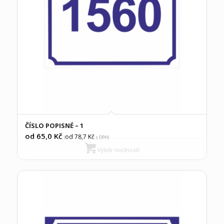
ČÍSLO POPISNÉ – 1
od 65,0
Kč
od 78,7
Kč
(
s DPH)
Výběr možností