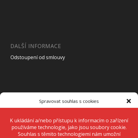
DALŠÍ INFORMACE
Odstoupení od smlouvy
OTEVÍRACÍ DOBA PRODEJNY
Spravovat souhlas s cookies
Pondělí – Pátek
7:00 – 15:00
K ukládání a/nebo přístupu k informacím o zařízení používáme
technologie, jako jsou soubory cookie. Děláme to, abychom zlepšili
zážitek z prohlížení a zobrazovali personalizované reklamy. Souhlas s
těmito technologiemi nám umožní zpracovávat údaje, jako je chování
Sobota
Zavřeno
při procházení nebo jedinečná ID na tomto webu. Nesouhlas nebo