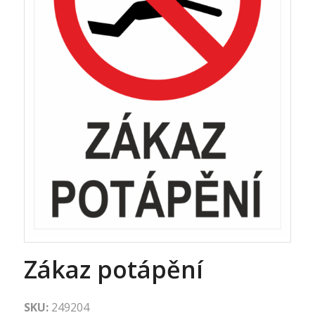
Zákaz potápění
SKU:
249204