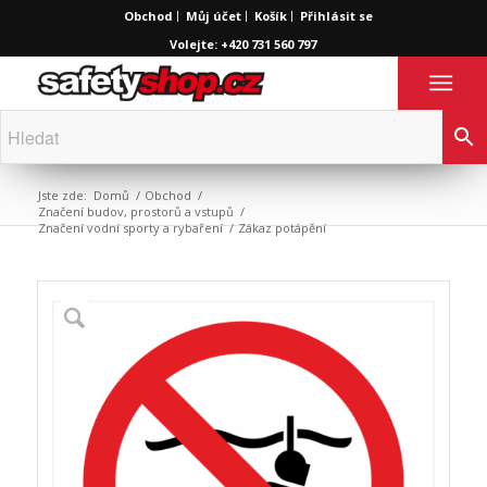
Obchod
Můj účet
Košík
Přihlásit se
Volejte: +420 731 560 797
Jste zde:
Domů
/
Obchod
/
Značení budov, prostorů a vstupů
/
Značení vodní sporty a rybaření
/
Zákaz potápění