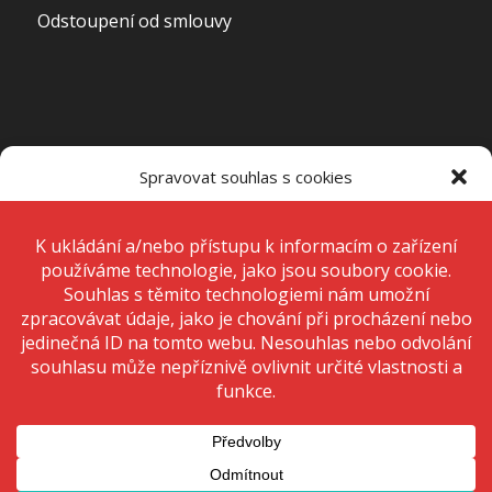
Odstoupení od smlouvy
OTEVÍRACÍ DOBA PRODEJNY
Spravovat souhlas s cookies
Pondělí – Pátek
7:00 – 15:00
K ukládání a/nebo přístupu k informacím o zařízení používáme
technologie, jako jsou soubory cookie. Děláme to, abychom zlepšili
zážitek z prohlížení a zobrazovali personalizované reklamy. Souhlas s
těmito technologiemi nám umožní zpracovávat údaje, jako je chování
Sobota
Zavřeno
při procházení nebo jedinečná ID na tomto webu. Nesouhlas nebo
odvolání souhlasu může nepříznivě ovlivnit určité vlastnosti a funkce.
Neděle
Zavřeno
Přijmout
Odmítnout
Zobrazit předvolby
© 2020 Copyright - KRIŽAN - safetyshop