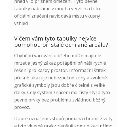
hned ví o přísném omezení. Tyto pevné
tabulky nabízíme v mnoha verzích a toto
oficiální značení navíc dává místu vkusný
vzhled.
V čem vám tyto tabulky nejvíce
pomohou při stálé ochraně areálu?
Chybějící varování u břehu může majitele
mrzet a jasný zákaz potápění přináší rychlé
řešení pro každý prostor. Informační štítek
přesně ukazuje nebezpečné zóny a zvolené
grafické symboly jsou dobře čitelné z velké
dálky. Celý systém značení má čistý styl a tyto
pevné prvky bez problému zvládnou běžný
provoz.
Dobré označení vstupů pomáhá chránit životy
a tyto vkusné prvky zlepšují komunikaci přímo