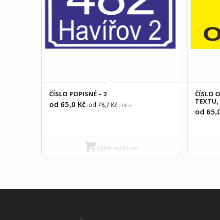
ČÍSLO POPISNÉ – 2
ČÍSLO O
TEXTU,
od 65,0
Kč
od 78,7
Kč
(
s DPH)
od 65,
Výběr možností