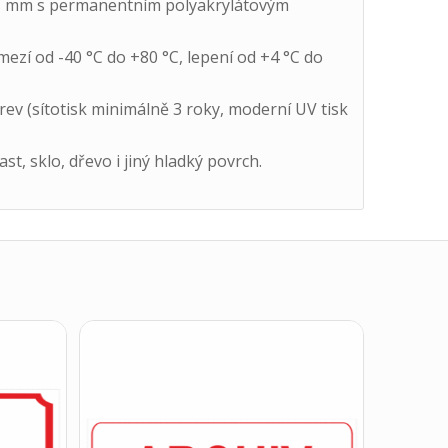
 0,1 mm s permanentním polyakrylátovým
mezí od -40 °C do +80 °C, lepení od +4 °C do
arev (sítotisk minimálně 3 roky, moderní UV tisk
t, sklo, dřevo i jiný hladký povrch.