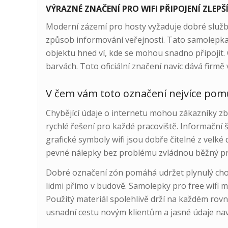
VÝRAZNÉ ZNAČENÍ PRO WIFI PŘIPOJENÍ ZLEP
Moderní zázemí pro hosty vyžaduje dobré služby 
způsob informování veřejnosti. Tato samolepka 
objektu hned ví, kde se mohou snadno připojit. 
barvách. Toto oficiální značení navíc dává firmě
V čem vám toto označení nejvíce pomů
Chybějící údaje o internetu mohou zákazníky zb
rychlé řešení pro každé pracoviště. Informační 
grafické symboly wifi jsou dobře čitelné z velké 
pevné nálepky bez problému zvládnou běžný pr
Dobré označení zón pomáhá udržet plynulý chod
lidmi přímo v budově. Samolepky pro free wifi m
Použitý materiál spolehlivě drží na každém ro
usnadní cestu novým klientům a jasné údaje naví