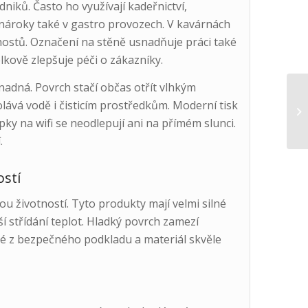
dniků. Často ho využívají kadeřnictví,
 nároky také v gastro provozech. V kavárnách
t hostů. Označení na stěně usnadňuje práci také
lkově zlepšuje péči o zákazníky.
snadná. Povrch stačí občas otřít vlhkým
lává vodě i čisticím prostředkům. Moderní tisk
ky na wifi se neodlepují ani na přímém slunci.
.
ostí
 životností. Tyto produkty mají velmi silné
í střídání teplot. Hladký povrch zamezí
ené z bezpečného podkladu a materiál skvěle