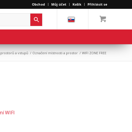
Obchod
Můj účet
Košík
Přihlásit se
 prostorů a vstupů
/
Označení místnosti a prostor
/
WIFI ZONE FREE
ní WIFI