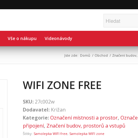
Vše o nákupu
Videonávody
Jste zde:
Domů
/
Obchod
/
Značení budov,
WIFI ZONE FREE
SKU:
27c002w
Dodavatel:
Križan
Kategorie:
Označení místnosti a prostor
,
Označe
připojení
,
Značení budov, prostorů a vstupů
Štítky:
Samolepka WIFI free
,
Samolepka WIFI zone