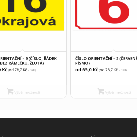
RIENTAČNÍ – 9 (ČÍSLO, ŘÁDEK
ČÍSLO ORIENTAČNÍ – 2 (ČERVEN
 BEZ RÁMEČKU, ŽLUTÁ)
PÍSMO)
0
Kč
od 65,0
Kč
od 78,7
Kč
od 78,7
Kč
(
s DPH)
(
s DPH)
Výběr možností
Výběr možností