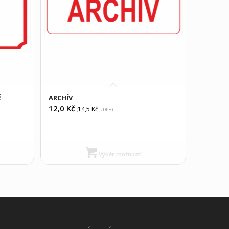
É
ARCHÍV
12,0
Kč
14,5
Kč
(
s DPH)
Výběr možností