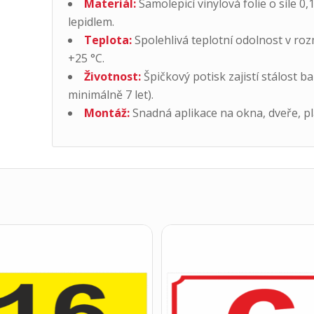
Materiál:
Samolepicí vinylová folie o síle
lepidlem.
Teplota:
Spolehlivá teplotní odolnost v roz
+25 °C.
Životnost:
Špičkový potisk zajistí stálost b
minimálně 7 let).
Montáž:
Snadná aplikace na okna, dveře, plas