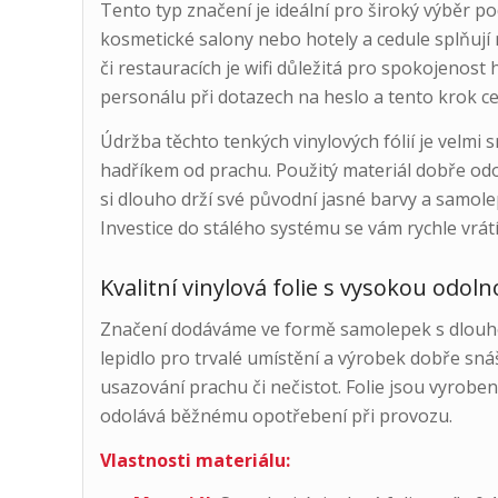
Tento typ značení je ideální pro široký výběr po
kosmetické salony nebo hotely a cedule splňují
či restauracích je wifi důležitá pro spokojenos
personálu při dotazech na heslo a tento krok ce
Údržba těchto tenkých vinylových fólií je velmi 
hadříkem od prachu. Použitý materiál dobře odo
si dlouho drží své původní jasné barvy a samolep
Investice do stálého systému se vám rychle vrátí
Kvalitní vinylová folie s vysokou odoln
Značení dodáváme ve formě samolepek s dlouhou
lepidlo pro trvalé umístění a výrobek dobře snáš
usazování prachu či nečistot. Folie jsou vyrob
odolává běžnému opotřebení při provozu.
Vlastnosti materiálu: