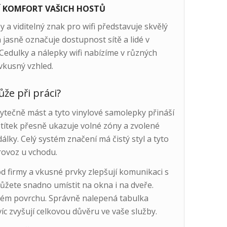
ŠÍ KOMFORT VAŠICH HOSTŮ
a viditelný znak pro wifi představuje skvělý
jasně označuje dostupnost sítě a lidé v
Cedulky a nálepky wifi nabízíme v různých
 vkusný vzhled.
že při práci?
ytečně mást a tyto vinylové samolepky přináší
štítek přesně ukazuje volné zóny a zvolené
dálky. Celý systém značení má čistý styl a tyto
ovoz u vchodu.
 firmy a vkusné prvky zlepšují komunikaci s
ůžete snadno umístit na okna i na dveře.
vném povrchu. Správně nalepená tabulka
c zvyšují celkovou důvěru ve vaše služby.