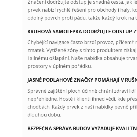
Značení dodržujte odstup je snadná cesta, jak 
prvek nabízí rychlé řešení pro obchody i haly, 
odolný povrch proti pádu, takže každý krok na t
KRUHOVÁ SAMOLEPKA DODRŽUJTE ODSTUP Z
Chybějící navigace často brzdí provoz, přičemž
zmatek. Vytížené zóny s tímto produktem získaj
i silnému ošlapání. Naše nabídka obsahuje trvanl
prostory v úplném pořádku.
JASNÉ PODLAHOVÉ ZNAČKY POMÁHAJÍ V RUŠ
Správné zajištění ploch účinně chrání zdraví lid
nepřehlédne. Hosté i klienti ihned vědí, kde přes
chodbách. Každý prvek z naší nabídky pevně přil
dlouhou dobu.
BEZPEČNÁ SPRÁVA BUDOV VYŽADUJE KVALITN