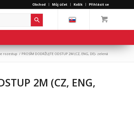
Obchod
Můj účet
Košík
Přihlásit se
te rozestup
/
PROSÍM DODRŽUJTE ODSTUP 2M (CZ, ENG, DE)- zelená
STUP 2M (CZ, ENG,