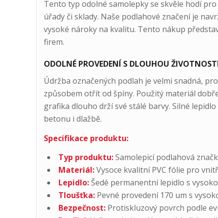
Tento typ odolné samolepky se skvěle hodí pro p
úřady či sklady. Naše podlahové značení je navr
vysoké nároky na kvalitu. Tento nákup představu
firem.
ODOLNÉ PROVEDENÍ S DLOUHOU ŽIVOTNOSTÍ 
Údržba označených podlah je velmi snadná, pr
způsobem otřít od špíny. Použitý materiál dobře
grafika dlouho drží své stálé barvy. Silné lepidlo
betonu i dlažbě.
Specifikace produktu:
Typ produktu:
Samolepicí podlahová značka
Materiál:
Vysoce kvalitní PVC fólie pro vnitřn
Lepidlo:
Šedé permanentní lepidlo s vysokou
Tloušťka:
Pevné provedení 170 um s vysokou
Bezpečnost:
Protiskluzový povrch podle e