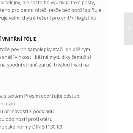
rodejny, ale často ho využívají také pošty,
ženo pro denní zátěž, takže bez potíží splňuje
je velmi chytré řešení pro vnitřní logistiku
VNITŘNÍ FÓLIE
otože povrch samolepky stačí jen běžným
 snáší vlhkost i běžné mytí, díky čemuž si
 na spodní straně zaručí trvalou fixaci na
 s textem Prosím dodržujte odstup.
í užití.
 přilnavostí k podkladu.
 odolností proti otěru.
vropské normy DIN 51130 R9.