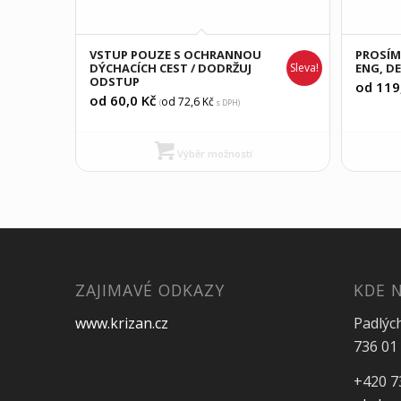
VSTUP POUZE S OCHRANNOU
PROSÍM
DÝCHACÍCH CEST / DODRŽUJ
Sleva!
ENG, DE
ODSTUP
od 119
od 60,0
Kč
od 72,6
Kč
(
s DPH)
Výběr možností
ZAJIMAVÉ ODKAZY
KDE 
www.krizan.cz
Padlýc
736 01 
+420 7