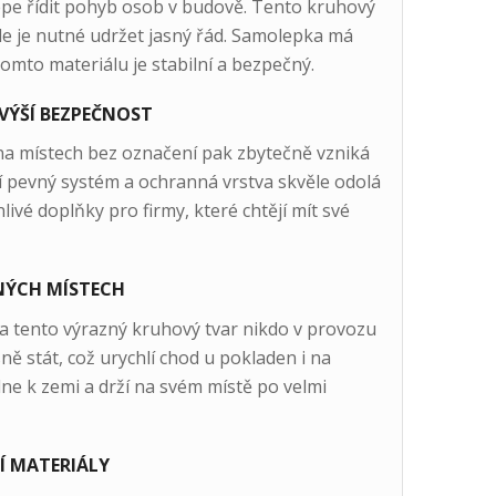
lépe řídit pohyb osob v budově. Tento kruhový
kde je nutné udržet jasný řád. Samolepka má
omto materiálu je stabilní a bezpečný.
VÝŠÍ BEZPEČNOST
 na místech bez označení pak zbytečně vzniká
í pevný systém a ochranná vrstva skvěle odolá
ivé doplňky pro firmy, které chtějí mít své
NÝCH MÍSTECH
í a tento výrazný kruhový tvar nikdo v provozu
ně stát, což urychlí chod u pokladen i na
ne k zemi a drží na svém místě po velmi
Í MATERIÁLY