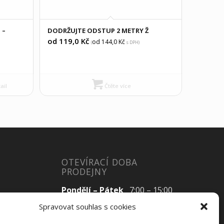
 –
DODRŽUJTE ODSTUP 2 METRY Ž
od 119,0
Kč
od 144,0
Kč
(
s DPH)
ail
Čtěte více
OTEVÍRACÍ DOBA
PRODEJNY
Pondělí – Pátek
7:00 – 15:00
Spravovat souhlas s cookies