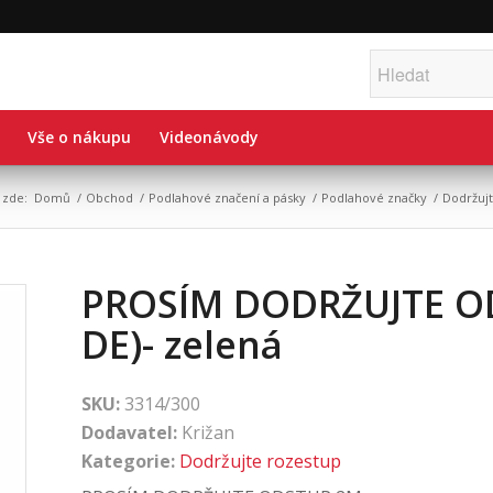
Vše o nákupu
Videonávody
e zde:
Domů
/
Obchod
/
Podlahové značení a pásky
/
Podlahové značky
/
Dodržuj
PROSÍM DODRŽUJTE OD
DE)- zelená
SKU:
3314/300
Dodavatel:
Križan
Kategorie:
Dodržujte rozestup