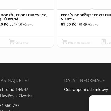
 DODRŽUJTE ODSTUP 2M (CZ,
PROSÍM DODRŽUJTE ROZESTUP
) – ČERVENÁ
STOPY Z
,0
Kč
89,00
Kč
od 144,0
Kč
107,69
Kč
(
s DPH)
(
s DPH)
Čtěte více
Přidat do košíku
Det
NÁS NAJDETE?
DALŠÍ INFORMACE
h hrdinů 144/47
Odstoupení od smlouvy
Havířov – Životice
31 560 797