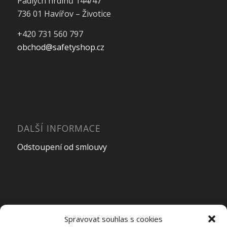
Padlých hrdinů 144/47
736 01 Havířov – Životice
+420 731 560 797
obchod@safetyshop.cz
DALŠÍ INFORMACE
Odstoupení od smlouvy
OTEVÍRACÍ DOBA PRODEJNY
Spravovat souhlas s cookies