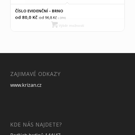
ČÍSLO EVIDENČNÍ – BRNO
od 80,0
Kč
od 96,8
Kč
(
s DPH)
Výběr možností
ZAJIMAVÉ ODKAZY
www.krizan.cz
KDE NÁS NAJDETE?