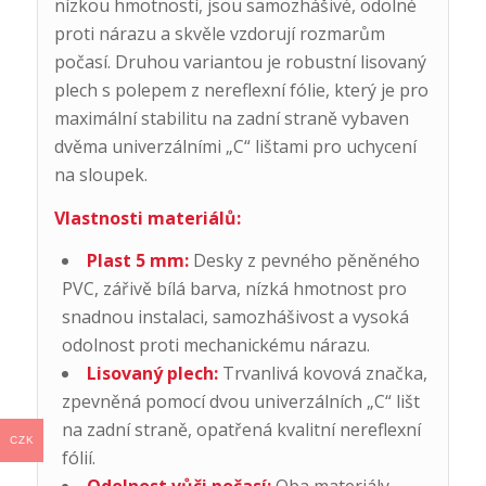
nízkou hmotností, jsou samozhášivé, odolné
proti nárazu a skvěle vzdorují rozmarům
počasí. Druhou variantou je robustní lisovaný
plech s polepem z nereflexní fólie, který je pro
maximální stabilitu na zadní straně vybaven
dvěma univerzálními „C“ lištami pro uchycení
na sloupek.
Vlastnosti materiálů:
Plast 5 mm:
Desky z pevného pěněného
PVC, zářivě bílá barva, nízká hmotnost pro
snadnou instalaci, samozhášivost a vysoká
odolnost proti mechanickému nárazu.
Lisovaný plech:
Trvanlivá kovová značka,
zpevněná pomocí dvou univerzálních „C“ lišt
na zadní straně, opatřená kvalitní nereflexní
CZK
fólií.