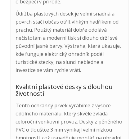
o bezpečí v přírodě.
Údržba plastových desek je velmi snadná a
povrch stačí občas otřít vlhkým hadříkem od
prachu. Použitý materiál dobře odolává
nečistotám a moderní tisk si dlouho drží své
původní jasné barvy. Výstraha, která ukazuje,
kde funguje elektrický ohradník podél
turistické stezky, na slunci nebledne a
investice se vám rychle vrátí.
Kvalitní plastové desky s dlouhou
životností
Tento ochranný prvek vyrábíme z vysoce
odolného materiálu, který skvěle zvládá
celoroční venkovní provoz. Desky z pěněného
PVC o tloušťce 3 mm vynikají velmi nízkou
hmotností, což usnadňuje montáž na ohradní