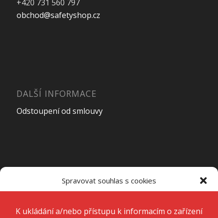
+420 731 560 797
obchod@safetyshop.cz
DALŠÍ INFORMACE
Odstoupení od smlouvy
OTEVÍRACÍ DOBA PRODEJNY
Spravovat souhlas s cookies
Pondělí – Pátek
7:00 – 15:00
K ukládání a/nebo přístupu k informacím o zařízení používáme
technologie, jako jsou soubory cookie. Děláme to, abychom zlepšili