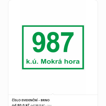
ČÍSLO EVIDENČNÍ – BRNO
od 80,0
Kč
od 96,8
Kč
(
s DPH)