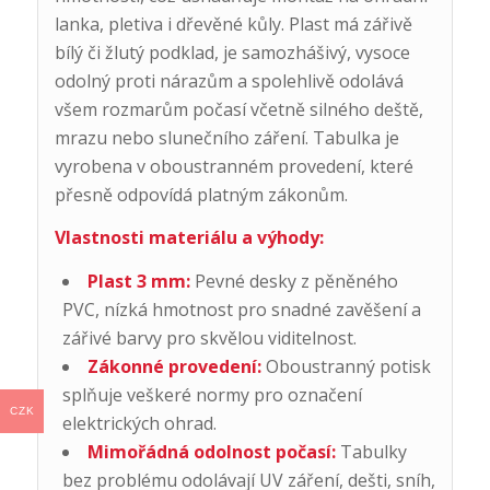
lanka, pletiva i dřevěné kůly. Plast má zářivě
bílý či žlutý podklad, je samozhášivý, vysoce
odolný proti nárazům a spolehlivě odolává
všem rozmarům počasí včetně silného deště,
mrazu nebo slunečního záření. Tabulka je
vyrobena v oboustranném provedení, které
přesně odpovídá platným zákonům.
Vlastnosti materiálu a výhody:
Plast 3 mm:
Pevné desky z pěněného
PVC, nízká hmotnost pro snadné zavěšení a
zářivé barvy pro skvělou viditelnost.
Zákonné provedení:
Oboustranný potisk
splňuje veškeré normy pro označení
CZK
elektrických ohrad.
Mimořádná odolnost počasí:
Tabulky
bez problému odolávají UV záření, dešti, sníh,