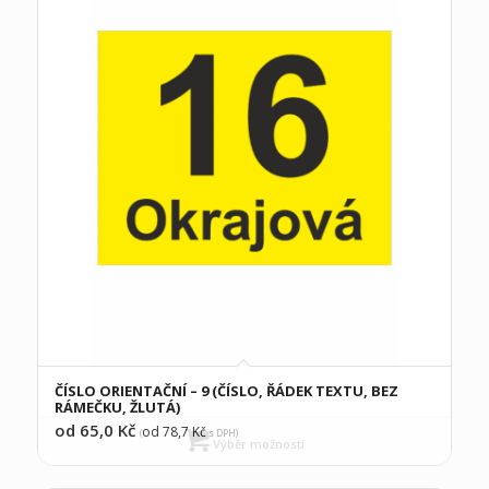
ČÍSLO ORIENTAČNÍ – 9 (ČÍSLO, ŘÁDEK TEXTU, BEZ
RÁMEČKU, ŽLUTÁ)
od 65,0
Kč
od 78,7
Kč
(
s DPH)
Výběr možností