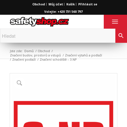
Obchod
Můj účet
Košík
Přihlásit se
Volejte: +420 731 560 797
Jste zde:
Domů
/
Obchod
/
Značení budov, prostorů a vstupů
/
Značení výtahů a podlaží
/
Značení podlaží
/
Značení schodiště – 3.NP