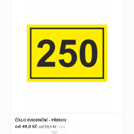
ČÍSLO EVIDENČNÍ – PŘEROV
od 49,0
Kč
od 59,3
Kč
(
s DPH)