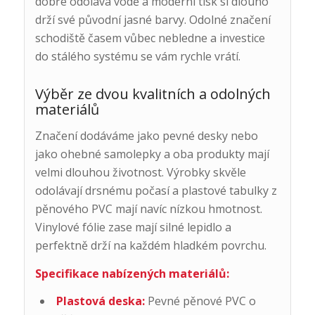
dobře odolává vodě a moderní tisk si dlouho
drží své původní jasné barvy. Odolné značení
schodiště časem vůbec nebledne a investice
do stálého systému se vám rychle vrátí.
Výběr ze dvou kvalitních a odolných
materiálů
Značení dodáváme jako pevné desky nebo
jako ohebné samolepky a oba produkty mají
velmi dlouhou životnost. Výrobky skvěle
odolávají drsnému počasí a plastové tabulky z
pěnového PVC mají navíc nízkou hmotnost.
Vinylové fólie zase mají silné lepidlo a
perfektně drží na každém hladkém povrchu.
Specifikace nabízených materiálů:
Plastová deska:
Pevné pěnové PVC o