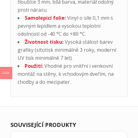
tloušťce 3 mm, bílá barva, materiál odolný
proti nárazu.
Samolepicí folie:
Vinyl o síle 0,1 mm s
pevným lepidlem a vysokou teplotní
odolností od -40 °C do +80 °C.
Životnost tisku:
Vysoká stálost barev
grafiky (sítotisk minimálně 3 roky, moderní
UV tisk minimálně 7 let).
Použití:
Vhodné pro vnitřní i venkovní
montáž na stěny, k vchodovým dveřím, na
CZK
chodby a do mezipater.
SOUVISEJÍCÍ PRODUKTY