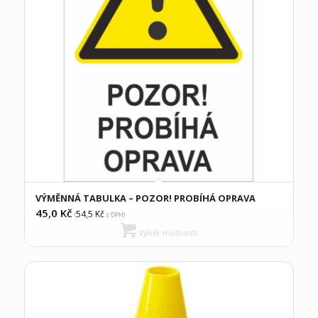
VÝMĚNNÁ TABULKA – POZOR! PROBÍHÁ OPRAVA
45,0
Kč
54,5
Kč
(
s DPH)
Výběr možností