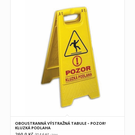
OBOUSTRANNÁ VÝSTRAŽNÁ TABULE – POZOR!
KLUZKÁ PODLAHA
260,0
Kč
314,6
Kč
(
s DPH)