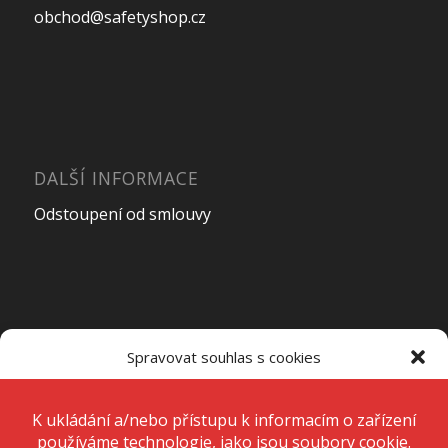
obchod@safetyshop.cz
DALŠÍ INFORMACE
Odstoupení od smlouvy
OTEVÍRACÍ DOBA PRODEJNY
Spravovat souhlas s cookies
Pondělí – Pátek
7:00 – 15:00
K ukládání a/nebo přístupu k informacím o zařízení používáme
technologie, jako jsou soubory cookie. Děláme to, abychom zlepšili
zážitek z prohlížení a zobrazovali personalizované reklamy. Souhlas s