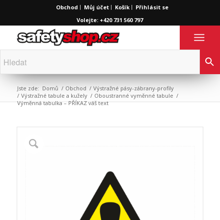
Obchod
Můj účet
Košík
Přihlásit se
Volejte: +420 731 560 797
Jste zde:
Domů
/
Obchod
/
Výstražné pásy-zábrany-profily
/
Výstražné tabule a kužely
/
Oboustranné vyměnné tabule
/
Výměnná tabulka – PŘÍKAZ váš text