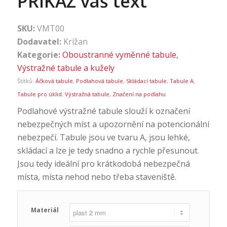
PŘÍKAZ váš text
SKU:
VMT00
Dodavatel:
Križan
Kategorie:
Oboustranné vyměnné tabule
,
Výstražné tabule a kužely
Štítků:
Áčková tabule
,
Podlahová tabule
,
Skládací tabule
,
Tabule A
,
Tabule pro úklid
,
Výstražná tabule
,
Značení na podlahu
Podlahové výstražné tabule slouží k označení
nebezpečných míst a upozornění na potencionální
nebezpečí. Tabule jsou ve tvaru A, jsou lehké,
skládací a lze je tedy snadno a rychle přesunout.
Jsou tedy ideální pro krátkodobá nebezpečná
místa, místa nehod nebo třeba staveniště.
Materiál