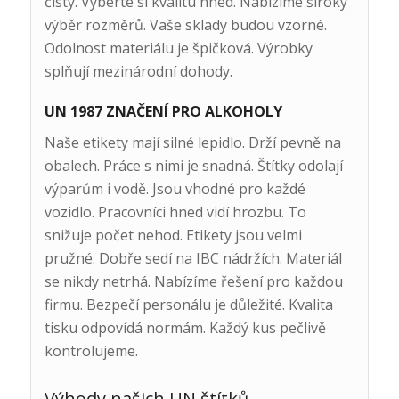
čistý. Vyberte si kvalitu hned. Nabízíme široký
výběr rozměrů. Vaše sklady budou vzorné.
Odolnost materiálu je špičková. Výrobky
splňují mezinárodní dohody.
UN 1987 ZNAČENÍ PRO ALKOHOLY
Naše etikety mají silné lepidlo. Drží pevně na
obalech. Práce s nimi je snadná. Štítky odolají
výparům i vodě. Jsou vhodné pro každé
vozidlo. Pracovníci hned vidí hrozbu. To
snižuje počet nehod. Etikety jsou velmi
pružné. Dobře sedí na IBC nádržích. Materiál
se nikdy netrhá. Nabízíme řešení pro každou
firmu. Bezpečí personálu je důležité. Kvalita
tisku odpovídá normám. Každý kus pečlivě
kontrolujeme.
Výhody našich UN štítků