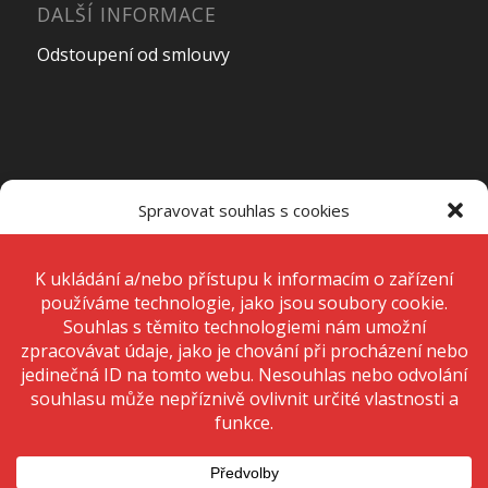
DALŠÍ INFORMACE
Odstoupení od smlouvy
OTEVÍRACÍ DOBA PRODEJNY
Spravovat souhlas s cookies
Pondělí – Pátek
7:00 – 15:00
K ukládání a/nebo přístupu k informacím o zařízení používáme
technologie, jako jsou soubory cookie. Děláme to, abychom zlepšili
zážitek z prohlížení a zobrazovali personalizované reklamy. Souhlas s
těmito technologiemi nám umožní zpracovávat údaje, jako je chování
Sobota
Zavřeno
při procházení nebo jedinečná ID na tomto webu. Nesouhlas nebo
odvolání souhlasu může nepříznivě ovlivnit určité vlastnosti a funkce.
Neděle
Zavřeno
Přijmout
Odmítnout