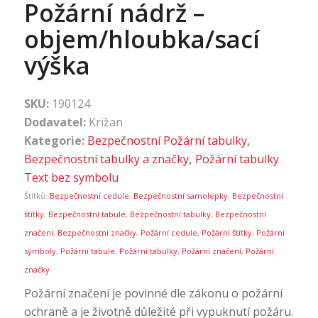
Požární nádrž –
objem/hloubka/sací
výška
SKU:
190124
Dodavatel:
Križan
Kategorie:
Bezpečnostní Požární tabulky
,
Bezpečnostní tabulky a značky
,
Požární tabulky
Text bez symbolu
Štítků:
Bezpečnostní cedule
,
Bezpečnostní samolepky
,
Bezpečnostní
štítky
,
Bezpečnostní tabule
,
Bezpečnostní tabulky
,
Bezpečnostní
značení
,
Bezpečnostní značky
,
Požární cedule
,
Požární štítky
,
Požární
symboly
,
Požární tabule
,
Požární tabulky
,
Požární značení
,
Požární
značky
Požární značení je povinné dle zákonu o požární
ochraně a je životně důležité při vypuknutí požáru.