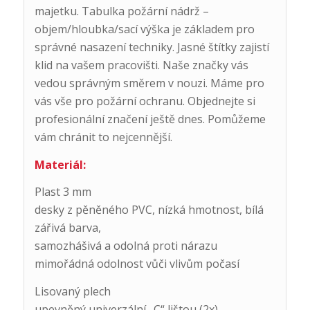
majetku. Tabulka požární nádrž –
objem/hloubka/sací výška je základem pro
správné nasazení techniky. Jasné štítky zajistí
klid na vašem pracovišti. Naše značky vás
vedou správným směrem v nouzi. Máme pro
vás vše pro požární ochranu. Objednejte si
profesionální značení ještě dnes. Pomůžeme
vám chránit to nejcennější.
Materiál:
Plast 3 mm
desky z pěněného PVC, nízká hmotnost, bílá
zářivá barva,
samozhášivá a odolná proti nárazu
mimořádná odolnost vůči vlivům počasí
Lisovaný plech
upevněný univerzální „C“ lištou (2x)