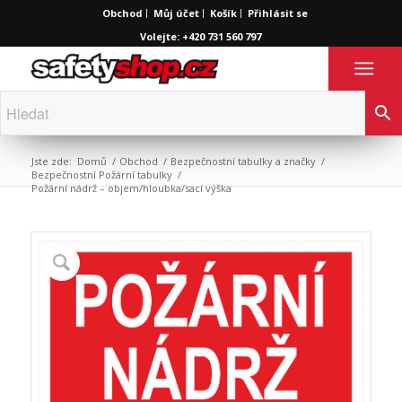
Obchod
Můj účet
Košík
Přihlásit se
Volejte: +420 731 560 797
Jste zde:
Domů
/
Obchod
/
Bezpečnostní tabulky a značky
/
Bezpečnostní Požární tabulky
/
Požární nádrž – objem/hloubka/sací výška