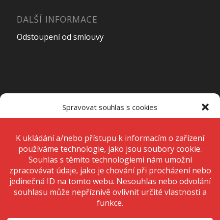
DALŠÍ INFORMACE
Odstoupení od smlouvy
OTEVÍRACÍ DOBA PRODEJNY
Spravovat souhlas s cookies
Pondělí – Pátek
7:00 – 15:00
K ukládání a/nebo přístupu k informacím o zařízení používáme
technologie, jako jsou soubory cookie. Děláme to, abychom zlepšili
zážitek z prohlížení a zobrazovali personalizované reklamy. Souhlas s
těmito technologiemi nám umožní zpracovávat údaje, jako je chování
Sobota
Zavřeno
při procházení nebo jedinečná ID na tomto webu. Nesouhlas nebo
odvolání souhlasu může nepříznivě ovlivnit určité vlastnosti a funkce.
Neděle
Zavřeno
Přijmout