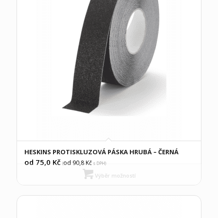
HESKINS PROTISKLUZOVÁ PÁSKA HRUBÁ – ČERNÁ
od 75,0
Kč
od 90,8
Kč
(
s DPH)
Výběr možností