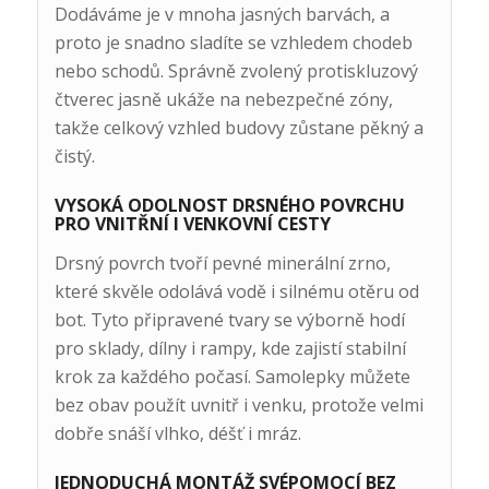
Dodáváme je v mnoha jasných barvách, a
proto je snadno sladíte se vzhledem chodeb
nebo schodů. Správně zvolený protiskluzový
čtverec jasně ukáže na nebezpečné zóny,
takže celkový vzhled budovy zůstane pěkný a
čistý.
VYSOKÁ ODOLNOST DRSNÉHO POVRCHU
PRO VNITŘNÍ I VENKOVNÍ CESTY
Drsný povrch tvoří pevné minerální zrno,
které skvěle odolává vodě i silnému otěru od
bot. Tyto připravené tvary se výborně hodí
pro sklady, dílny i rampy, kde zajistí stabilní
krok za každého počasí. Samolepky můžete
bez obav použít uvnitř i venku, protože velmi
dobře snáší vlhko, déšť i mráz.
JEDNODUCHÁ MONTÁŽ SVÉPOMOCÍ BEZ