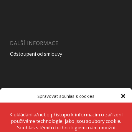
DALŠÍ INFORMACE
Odstoupení od smlouvy
OTEVÍRACÍ DOBA PRODEJNY
Spravovat souhlas s cookies
Pondělí – Pátek
7:00 – 15:00
K ukládání a/nebo přístupu k informacím o zařízení používáme
technologie, jako jsou soubory cookie. Děláme to, abychom zlepšili
zážitek z prohlížení a zobrazovali personalizované reklamy. Souhlas s
těmito technologiemi nám umožní zpracovávat údaje, jako je chování
Sobota
Zavřeno
při procházení nebo jedinečná ID na tomto webu. Nesouhlas nebo