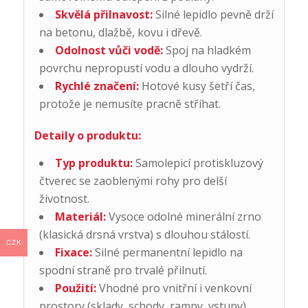
Skvělá přilnavost:
Silné lepidlo pevně drží
na betonu, dlažbě, kovu i dřevě.
Odolnost vůči vodě:
Spoj na hladkém
povrchu nepropustí vodu a dlouho vydrží.
Rychlé značení:
Hotové kusy šetří čas,
protože je nemusíte pracně stříhat.
Detaily o produktu:
Typ produktu:
Samolepicí protiskluzový
čtverec se zaoblenými rohy pro delší
životnost.
Materiál:
Vysoce odolné minerální zrno
(klasická drsná vrstva) s dlouhou stálostí.
CZK
Fixace:
Silné permanentní lepidlo na
spodní straně pro trvalé přilnutí.
Použití:
Vhodné pro vnitřní i venkovní
prostory (sklady, schody, rampy, vstupy).