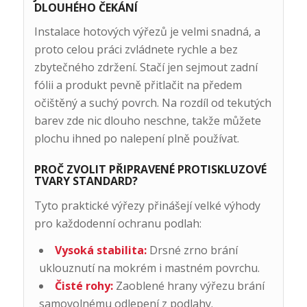
DLOUHÉHO ČEKÁNÍ
Instalace hotových výřezů je velmi snadná, a
proto celou práci zvládnete rychle a bez
zbytečného zdržení. Stačí jen sejmout zadní
fólii a produkt pevně přitlačit na předem
očištěný a suchý povrch. Na rozdíl od tekutých
barev zde nic dlouho neschne, takže můžete
plochu ihned po nalepení plně používat.
PROČ ZVOLIT PŘIPRAVENÉ PROTISKLUZOVÉ
TVARY STANDARD?
Tyto praktické výřezy přinášejí velké výhody
pro každodenní ochranu podlah:
Vysoká stabilita:
Drsné zrno brání
uklouznutí na mokrém i mastném povrchu.
Čisté rohy:
Zaoblené hrany výřezu brání
samovolnému odlepení z podlahy.