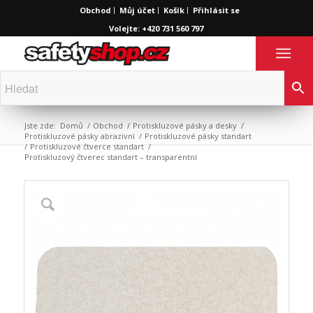
Obchod
Můj účet
Košík
Přihlásit se
Volejte: +420 731 560 797
Jste zde:
Domů
/
Obchod
/
Protiskluzové pásky a desky
/
Protiskluzové pásky abrazivní
/
Protiskluzové pásky standart
/
Protiskluzové čtverce standart
/
Protiskluzový čtverec standart – transparentní